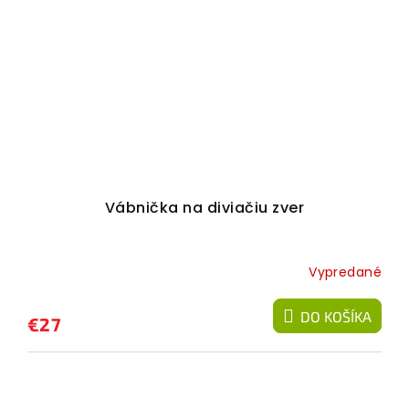
Vábnička na diviačiu zver
Vypredané
DO KOŠÍKA
€27