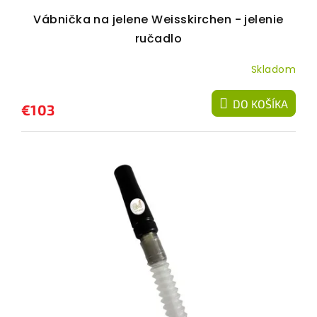
t
Vábnička na jelene Weisskirchen - jelenie
o
ručadlo
v
Skladom
DO KOŠÍKA
€103