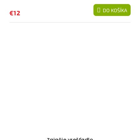
DO KOŠÍKA
€12
Zajačie vrešťadlo