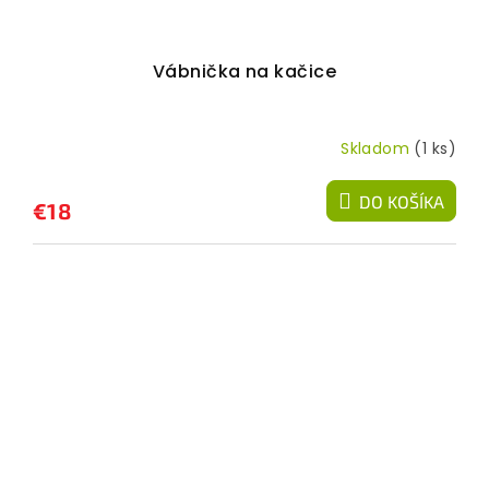
Vábnička na kačice
Skladom
(1 ks)
DO KOŠÍKA
€18