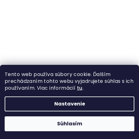
Tento web používa súbory cookie. Ďalším
prechádzaním tohto webu vyjadrujete súhlas s ich
používaním. Viac informácií
tu
.
Vábnička Weisskirchen na srnca pípacia
Nastavenie
Skladom
Súhlasím
DO KOŠÍKA
€31