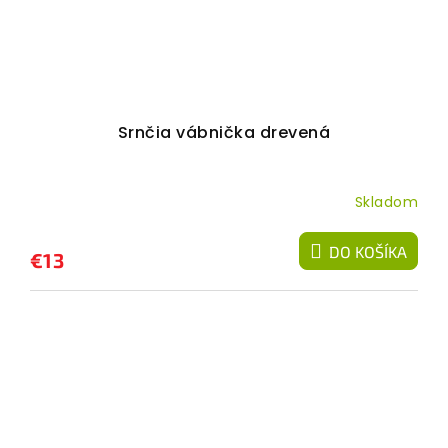
Srnčia vábnička drevená
Skladom
DO KOŠÍKA
€13