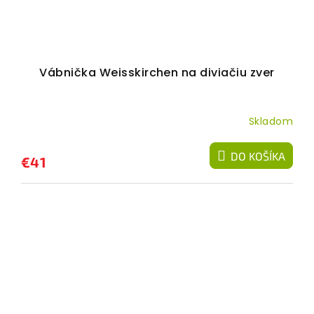
Vábnička Weisskirchen na diviačiu zver
Skladom
DO KOŠÍKA
€41