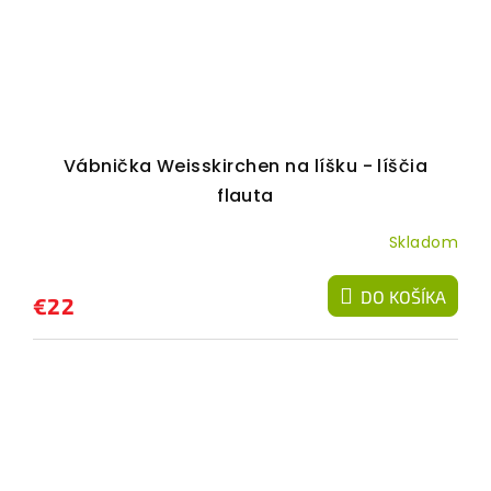
Vábnička Weisskirchen na líšku - líščia
flauta
Skladom
DO KOŠÍKA
€22