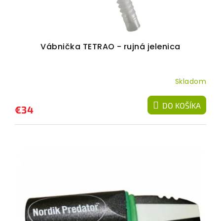
Vábnička TETRAO - rujná jelenica
Skladom
DO KOŠÍKA
€34