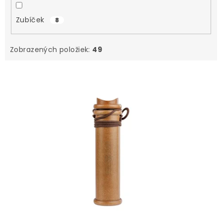
Zubíček
8
Zobrazených položiek:
49
V
ý
p
i
s
p
r
o
d
u
k