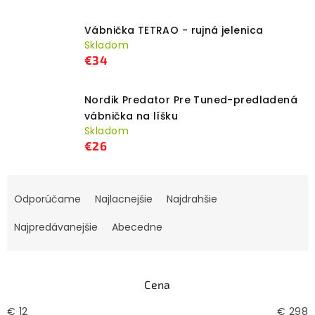
Vábnička TETRAO - rujná jelenica
Skladom
€34
Nordik Predator Pre Tuned-predladená
vábnička na líšku
Skladom
€26
R
Odporúčame
Najlacnejšie
Najdrahšie
a
d
Najpredávanejšie
Abecedne
e
n
i
Cena
e
€
12
€
298