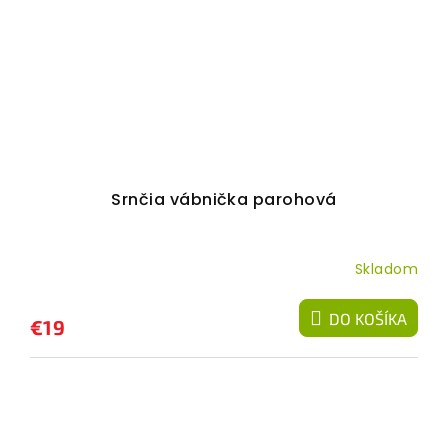
Srnčia vábnička parohová
Skladom
DO KOŠÍKA
€19