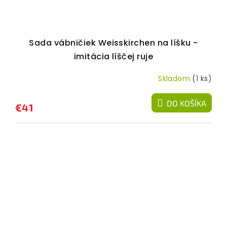
Sada vábničiek Weisskirchen na líšku -
imitácia líščej ruje
Skladom
(1 ks)
DO KOŠÍKA
€41