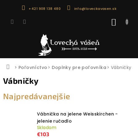
Prejsť
+421 908 138 480
info@loveckavasen.sk
na
obsah
NÁKU
KOŠÍK
Domov
Poľovníctvo
Doplnky pre poľovníka
Vábničky
Vábničky
Najpredávanejšie
Vábnička na jelene Weisskirchen -
jelenie ručadlo
Skladom
€103