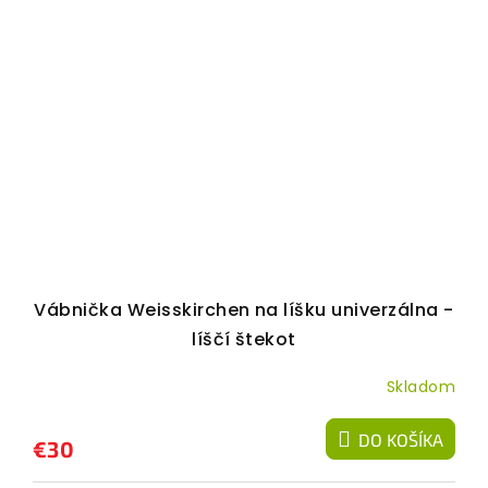
Vábnička Weisskirchen na líšku univerzálna -
líščí štekot
Skladom
DO KOŠÍKA
€30