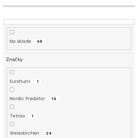
p
r
o
d
u
Na sklade
45
k
t
Značky
o
v
Eurohunt
1
Nordic Predator
14
Tetrao
1
Weisskirchen
24