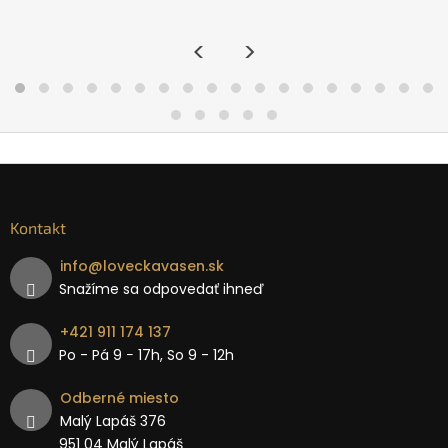
<
>
Kontakt
info
@
loveckavasen.sk
Snažíme sa odpovedať ihneď
+421 911 174 137
Po - Pá 9 − 17h, So 9 - 12h
Odberné miesto
Malý Lapáš 376
951 04 Malý Lapáš