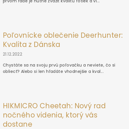
prvom rade je nutné zvážiť kvalitu fotiek a vi...
Poľovnícke oblečenie Deerhunter:
Kvalita z Dánska
21.12.2022
Chystáte sa na svoju prvú poľovačku a neviete, čo si
obliecť? Alebo si len hľadáte vhodnejšie a kval...
HIKMICRO Cheetah: Nový rad
nočného videnia, ktorý vás
dostane