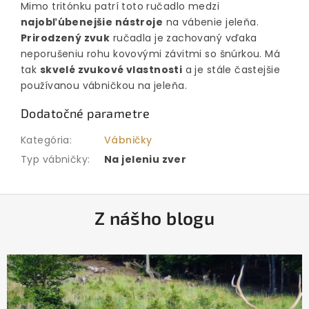
Mimo tritónku patrí toto ručadlo medzi
najobľúbenejšie nástroje
na vábenie jeleňa.
Prirodzený zvuk
ručadla je zachovaný vďaka
neporušeniu rohu kovovými závitmi so šnúrkou. Má
tak
skvelé zvukové vlastnosti
a je stále častejšie
používanou vábničkou na jeleňa.
Dodatočné parametre
Kategória
:
Vábničky
Typ vábničky
:
Na jeleniu zver
Z
Z nášho blogu
á
p
ä
t
i