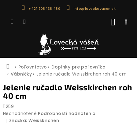
Prejsť
+421 908 138 480
info@loveckavasen.sk
na
obsah
NÁKU
KOŠÍK
Domov
Poľovníctvo
Doplnky pre poľovníka
Vábničky
Jelenie ručadlo Weisskirchen roh 40 cm
Jelenie ručadlo Weisskirchen roh
40 cm
11259
Priemerné
Neohodnotené
Podrobnosti hodnotenia
hodnotenie
Značka:
Weisskirchen
produktu
je