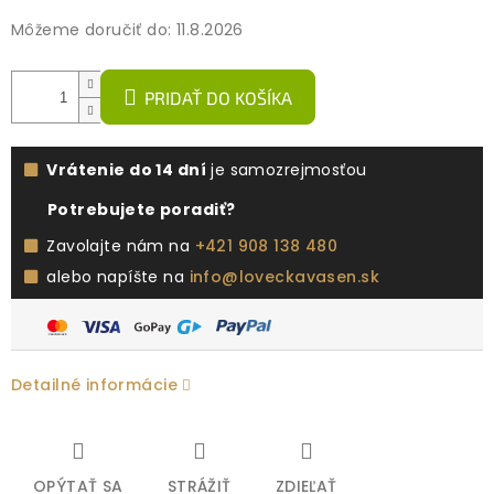
Môžeme doručiť do:
11.8.2026
PRIDAŤ DO KOŠÍKA
Vrátenie do 14 dní
je samozrejmosťou
Potrebujete poradiť?
Zavolajte nám na
+421 908 138 480
alebo napíšte na
info@loveckavasen.sk
Detailné informácie
OPÝTAŤ SA
STRÁŽIŤ
ZDIEĽAŤ