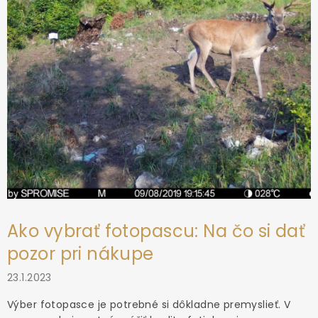
e
Ako vybrať fotopascu: Na čo si dať
pozor pri nákupe
23.1.2023
Výber fotopasce je potrebné si dôkladne premyslieť. V