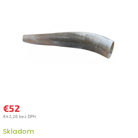
0,0
z
5
hviezdičiek.
€52
€42,28 bez DPH
Jednotková
Skladom
cena: