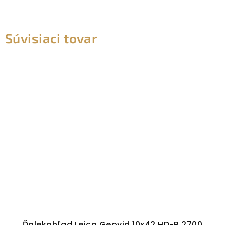
Súvisiaci tovar
Ďalekohľad Leica Geovid 10x42 HD-R 2700