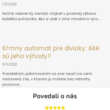
1.12.2022
Nočné videnie by nemalo chýbať v povinnej výbave
každého poľovníka. Ako si však z toho množstva výro...
Kŕmny automat pre diviaky: Aké
sú jeho výhody?
9.11.2022
Pravidelným prikrmovaním sa zver naučí na vami
nastavený čas, v ktorom ju môžete bez námahy
pozorova...
Povedali o nás