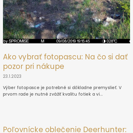
s
u
Ako vybrať fotopascu: Na čo si dať
pozor pri nákupe
23.1.2023
Výber fotopasce je potrebné si dôkladne premyslieť. V
prvom rade je nutné zvážiť kvalitu fotiek a vi...
Poľovnícke oblečenie Deerhunter: