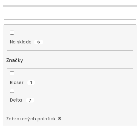
p
r
o
d
u
Na sklade
6
k
t
Značky
o
v
Blaser
1
Delta
7
Zobrazených položiek:
8
V