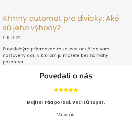
Kŕmny automat pre diviaky: Aké
sú jeho výhody?
9.11.2022
Pravidelným prikrmovaním sa zver naučí na vami
nastavený čas, v ktorom ju môžete bez námahy
pozorova...
Povedali o nás
Majiteľ rád poradí, veci sú super.
Vladimír