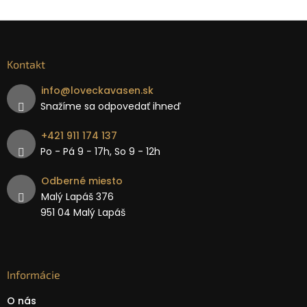
Kontakt
info
@
loveckavasen.sk
Snažíme sa odpovedať ihneď
+421 911 174 137
Po - Pá 9 − 17h, So 9 - 12h
Odberné miesto
Malý Lapáš 376
951 04 Malý Lapáš
Informácie
O nás