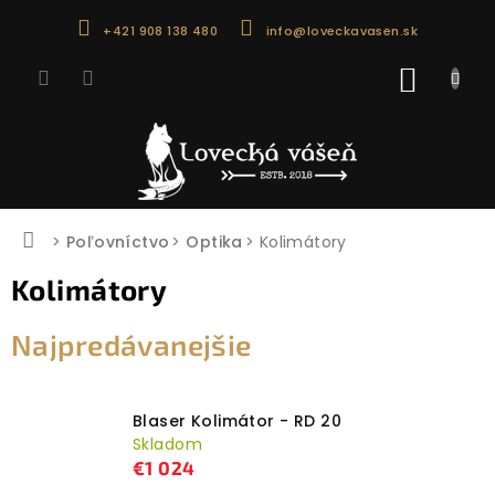
Prejsť
+421 908 138 480
info@loveckavasen.sk
na
obsah
NÁKU
KOŠÍK
Domov
Poľovníctvo
Optika
Kolimátory
Kolimátory
Najpredávanejšie
Blaser Kolimátor - RD 20
Skladom
€1 024