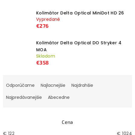
Kolimátor Delta Optical MiniDot HD 26
Vypredané
€276
Kolimátor Delta Optical DO Stryker 4
MOA
Skladom
€358
R
Odporúčame
Najlacnejšie
Najdrahšie
a
d
Najpredávanejšie
Abecedne
e
n
i
Cena
e
€
122
€
1024