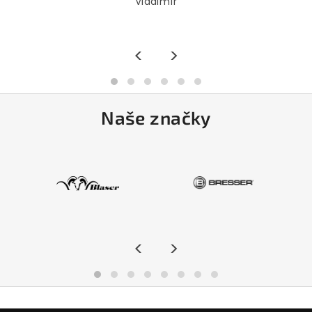
Vladimír
<
>
Naše značky
<
>