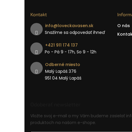
Kontakt
Inform
info
@
loveckavasen.sk
O nás
Snažíme sa odpovedať ihneď
Kontak
+421 911 174 137
Po - Pá 9 − 17h, So 9 - 12h
Odberné miesto
Malý Lapáš 376
951 04 Malý Lapáš
Odoberať newsletter
Vložte svoj e-mail a my Vám budeme zasielať in
produktoch na našom e-shope.