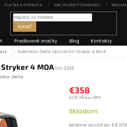
PLATBA A DOPRAVA
OBCHODNÉ PODMIENKY
REKLAM
HĽADAŤ
Y
Predávané značky
Blog
Kontakty
ory
Kolimátor Delta Optical DO Stryker 4 MOA
O Stryker 4 MOA
DO-2326
ačka:
Delta
€358
€291,06 bez DPH
Jednotková
Skladom
cena:
Môžeme doručiť do:
11.8.20