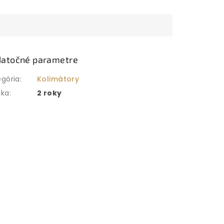
atočné parametre
egória
:
Kolimátory
uka
:
2 roky