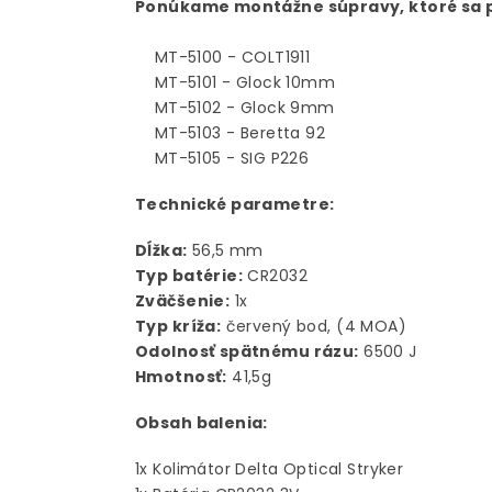
Ponúkame montážne súpravy, ktoré sa po
MT-5100 - COLT1911
MT-5101 - Glock 10mm
MT-5102 - Glock 9mm
MT-5103 - Beretta 92
MT-5105 - SIG P226
Technické parametre:
Dĺžka:
56,5 mm
Typ batérie:
CR2032
Zväčšenie:
1x
Typ kríža:
červený bod, (4 MOA)
Odolnosť spätnému rázu:
6500 J
Hmotnosť:
41,5g
Obsah balenia:
1x Kolimátor Delta Optical Stryker