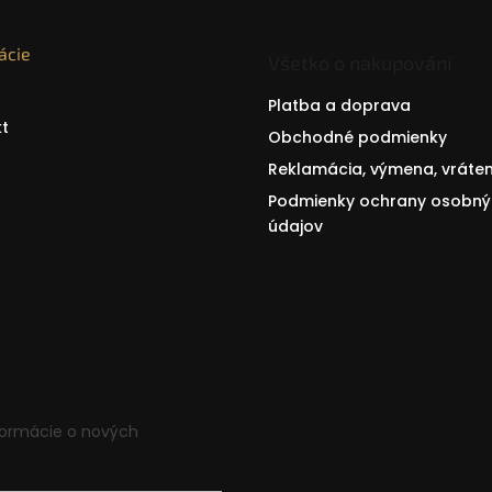
ácie
Všetko o nakupování
Platba a doprava
t
Obchodné podmienky
Reklamácia, výmena, vráten
Podmienky ochrany osobný
údajov
formácie o nových