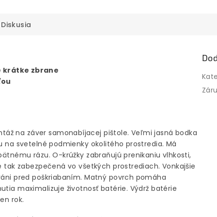
Diskusia
Dod
 krátke zbrane
Kat
ťou
Zár
áž na záver samonabíjacej pištole. Veľmi jasná bodka
du na svetelné podmienky okolitého prostredia. Má
spätnému rázu. O-krúžky zabraňujú prenikaniu vlhkosti,
je tak zabezpečená vo všetkých prostrediach. Vonkajšie
chráni pred poškriabaním. Matný povrch pomáha
utia maximalizuje životnosť batérie. Výdrž batérie
en rok.