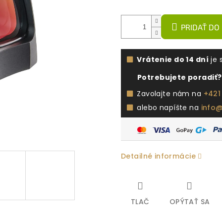
PRIDAŤ DO
Vrátenie do 14 dní
je 
Potrebujete poradiť?
Zavolajte nám na
+421
alebo napíšte na
info
Detailné informácie
TLAČ
OPÝTAŤ SA