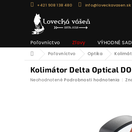
Prejsť
+421 908 138 480
info@loveckavasen.sk
na
obsah
Poľovníctvo
Zľavy
VÝHODNÉ SAD
Poľovníctvo
Optika
Kolimát
Domov
Kolimátor Delta Optical D
Priemerné
Neohodnotené
Podrobnosti hodnotenia
Zn
hodnotenie
produktu
je
0,0
z
5
hviezdičiek.