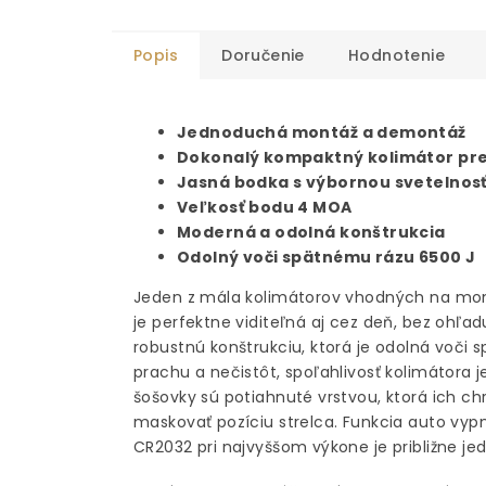
Popis
Doručenie
Hodnotenie
Jednoduchá montáž a demontáž
Dokonalý kompaktný kolimátor pre
Jasná bodka s výbornou svetelnos
Veľkosť bodu 4 MOA
Moderná a odolná konštrukcia
Odolný voči spätnému rázu 6500 J
Jeden z mála kolimátorov vhodných na mont
je perfektne viditeľná aj cez deň, bez ohľa
robustnú konštrukciu, ktorá je odolná voči 
prachu a nečistôt, spoľahlivosť kolimátora 
šošovky sú potiahnuté vrstvou, ktorá ich 
maskovať pozíciu strelca. Funkcia auto vypn
CR2032 pri najvyššom výkone je približne jed