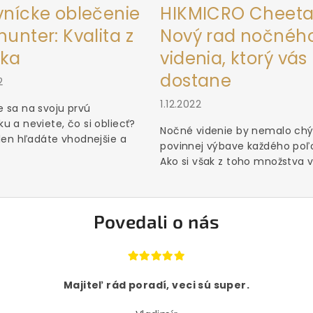
vnícke oblečenie
HIKMICRO Cheeta
unter: Kvalita z
Nový rad nočnéh
ka
videnia, ktorý vás
dostane
2
1.12.2022
 sa na svoju prvú
u a neviete, čo si obliecť?
Nočné videnie by nemalo chý
 len hľadáte vhodnejšie a
povinnej výbave každého poľ
Ako si však z toho množstva vý
Povedali o nás
Majiteľ rád poradí, veci sú super.