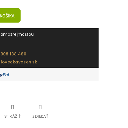
 KOŠÍKA
samozrejmosťou
 908 138 480
@loveckavasen.sk
STRÁŽIŤ
ZDIEĽAŤ