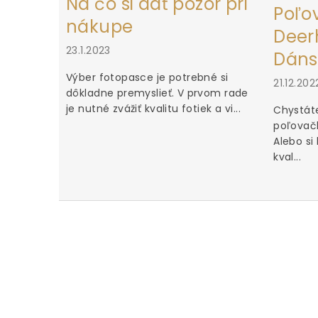
Na čo si dať pozor pri
Poľo
nákupe
Deerh
23.1.2023
Dáns
Výber fotopasce je potrebné si
21.12.202
dôkladne premyslieť. V prvom rade
je nutné zvážiť kvalitu fotiek a vi...
Chystáte
poľovačk
Alebo si
kval...
u za iné