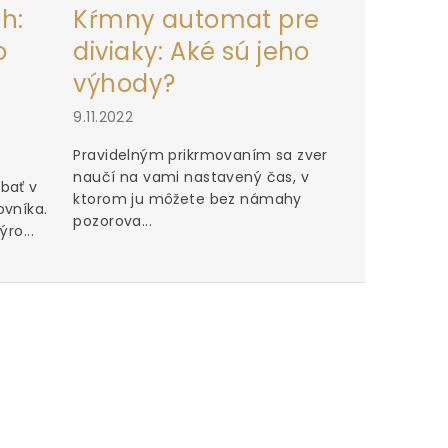
h:
Kŕmny automat pre
o
diviaky: Aké sú jeho
výhody?
9.11.2022
Pravidelným prikrmovaním sa zver
naučí na vami nastavený čas, v
bať v
ktorom ju môžete bez námahy
ovníka.
pozorova...
ro...
Perfektn