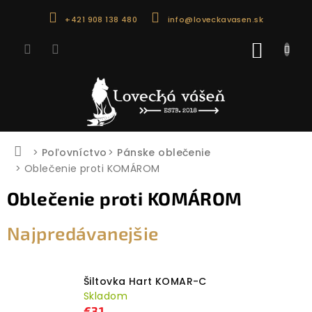
Prejsť
+421 908 138 480
info@loveckavasen.sk
na
obsah
NÁKU
KOŠÍK
Domov
Poľovníctvo
Pánske oblečenie
Oblečenie proti KOMÁROM
Oblečenie proti KOMÁROM
Najpredávanejšie
Šiltovka Hart KOMAR-C
Skladom
€31