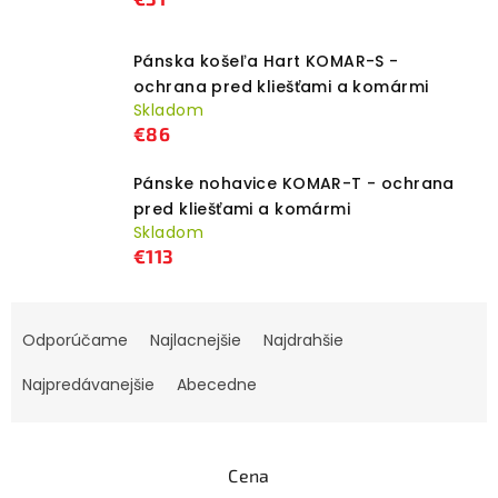
Pánska košeľa Hart KOMAR-S -
ochrana pred kliešťami a komármi
Skladom
€86
Pánske nohavice KOMAR-T - ochrana
pred kliešťami a komármi
Skladom
€113
R
Odporúčame
Najlacnejšie
Najdrahšie
a
d
Najpredávanejšie
Abecedne
e
n
i
Cena