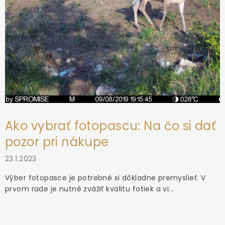
ý
p
i
s
u
Ako vybrať fotopascu: Na čo si dať
pozor pri nákupe
23.1.2023
Výber fotopasce je potrebné si dôkladne premyslieť. V
prvom rade je nutné zvážiť kvalitu fotiek a vi...