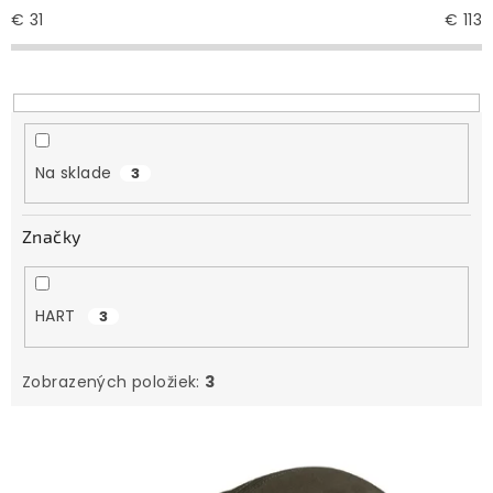
e
€
31
€
113
p
r
o
d
u
Na sklade
3
k
t
Značky
o
v
HART
3
Zobrazených položiek:
3
V
ý