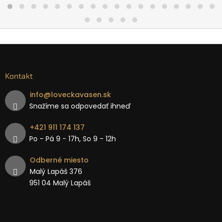
Kontakt
info
@
loveckavasen.sk
Snažíme sa odpovedať ihneď
+421 911 174 137
Po - Pá 9 − 17h, So 9 - 12h
Odberné miesto
Malý Lapáš 376
951 04 Malý Lapáš