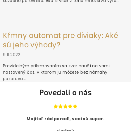
každého poľovníka. Ako si však z toho množstva výro...
Kŕmny automat pre diviaky: Aké
sú jeho výhody?
9.11.2022
Pravidelným prikrmovaním sa zver naučí na vami
nastavený čas, v ktorom ju môžete bez námahy
pozorova...
Povedali o nás
Majiteľ rád poradí, veci sú super.
Vladimír