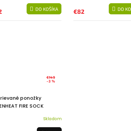
DO KOŠÍKA
DO KO
2
€82
€149
–3 %
rievané ponožky
ENHEAT FIRE SOCK
Skladom