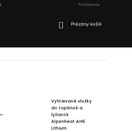
Prihlásenie
ÁCIA, VÝMENA, VRÁTENIE
PODMIENKY OCHRANY OSOBNÝCH
NÁKUPNÝ
Prázdny košík
KOŠÍK
Vyhrievané vložky
do topánok a
e-
lyžiarok
Alpenheat AH6
Lithium