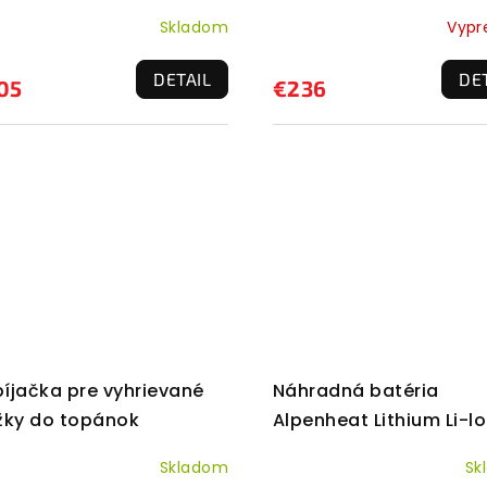
(aj vložky do rukavíc)
Skladom
Vypr
DETAIL
DE
05
€236
íjačka pre vyhrievané
Náhradná batéria
žky do topánok
Alpenheat Lithium Li-l
enheat Lithium
(kus)
Skladom
Sk