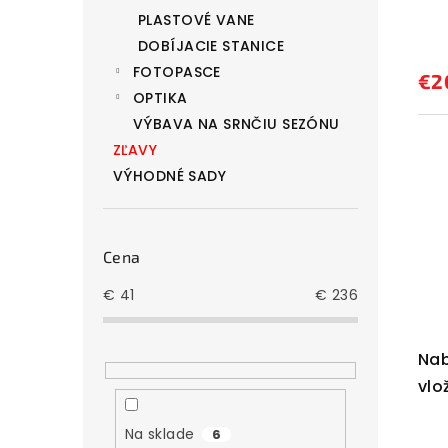
t
k
PLASTOVÉ VANE
o
DOBÍJACIE STANICE
t
v
FOTOPASCE
o
€2
OPTIKA
v
VÝBAVA NA SRNČIU SEZÓNU
ZĽAVY
VÝHODNÉ SADY
Cena
€
41
€
236
Nab
vlo
Alp
Na sklade
6