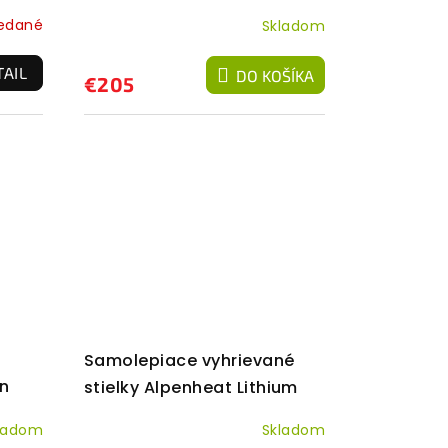
Alpenheat AH6 Lithium
edané
Skladom
TAIL
DO KOŠÍKA
€205
Samolepiace vyhrievané
on
stielky Alpenheat Lithium
ladom
Skladom