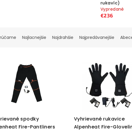
rukavíc)
Vypredané
€236
rúčame
Najlacnejšie
Najdrahšie
Najpredávanejšie
Abec
rievané spodky
Vyhrievané rukavice
enheat Fire-Pantliners
Alpenheat Fire-Gloveli