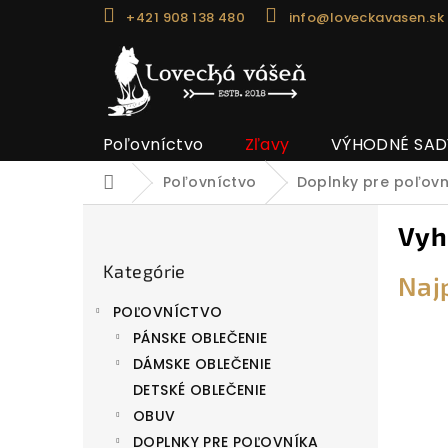
Prejsť
+421 908 138 480
info@loveckavasen.sk
na
obsah
Poľovníctvo
Zľavy
VÝHODNÉ SAD
Poľovníctvo
Doplnky pre poľov
Domov
B
Vyh
o
Preskočiť
č
Kategórie
kategórie
Naj
n
POĽOVNÍCTVO
ý
PÁNSKE OBLEČENIE
p
DÁMSKE OBLEČENIE
a
DETSKÉ OBLEČENIE
n
OBUV
e
DOPLNKY PRE POĽOVNÍKA