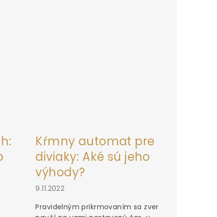
h:
Kŕmny automat pre
o
diviaky: Aké sú jeho
výhody?
9.11.2022
Pravidelným prikrmovaním sa zver