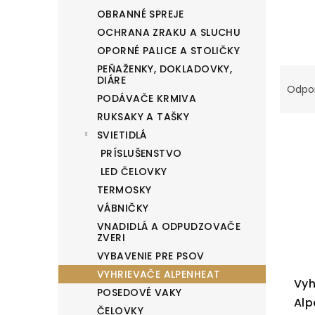
l
OBRANNÉ SPREJE
OCHRANA ZRAKU A SLUCHU
OPORNÉ PALICE A STOLIČKY
PEŇAŽENKY, DOKLADOVKY,
R
DIÁRE
Odpo
a
PODÁVAČE KRMIVA
d
RUKSAKY A TAŠKY
e
V
SVIETIDLÁ
n
ý
PRÍSLUŠENSTVO
i
p
LED ČELOVKY
e
TERMOSKY
i
p
VÁBNIČKY
s
VNADIDLÁ A ODPUDZOVAČE
r
p
ZVERI
o
r
VYBAVENIE PRE PSOV
d
o
VYHRIEVAČE ALPENHEAT
Vyh
u
d
POSEDOVÉ VAKY
Alp
k
u
ČELOVKY