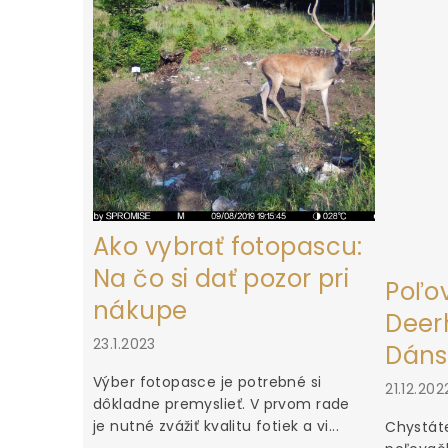
t
i
e
Ako vybrať fotopascu:
Na čo si dať pozor pri
Poľo
nákupe
Deerh
23.1.2023
Dáns
Výber fotopasce je potrebné si
21.12.202
dôkladne premyslieť. V prvom rade
je nutné zvážiť kvalitu fotiek a vi...
Chystáte