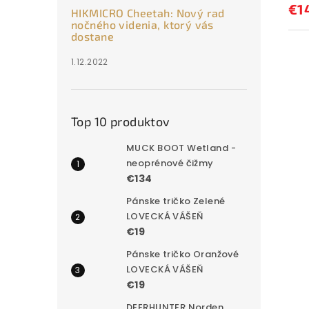
€1
HIKMICRO Cheetah: Nový rad
nočného videnia, ktorý vás
dostane
1.12.2022
Top 10 produktov
MUCK BOOT Wetland -
neoprénové čižmy
€134
Pánske tričko Zelené
LOVECKÁ VÁŠEŇ
€19
Pánske tričko Oranžové
LOVECKÁ VÁŠEŇ
€19
DEERHUNTER Norden