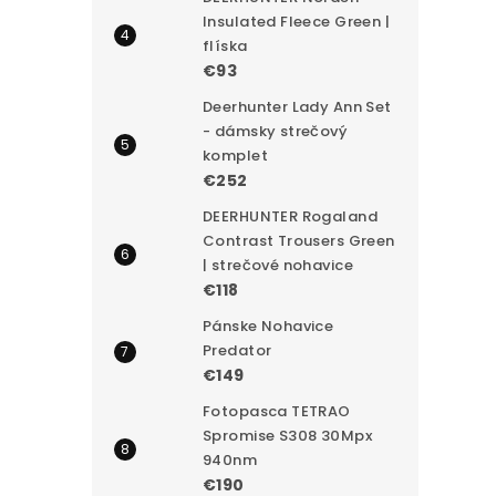
Insulated Fleece Green |
flíska
€93
Deerhunter Lady Ann Set
- dámsky strečový
komplet
€252
DEERHUNTER Rogaland
Contrast Trousers Green
| strečové nohavice
€118
Pánske Nohavice
Predator
€149
Fotopasca TETRAO
Spromise S308 30Mpx
940nm
€190