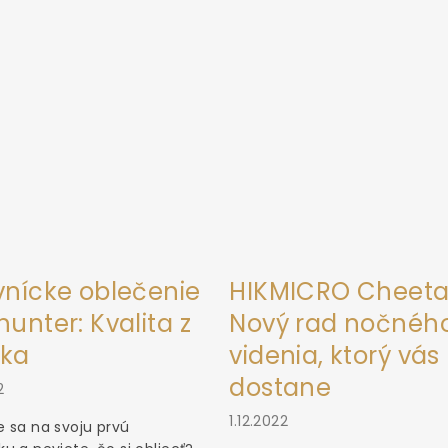
vnícke oblečenie
HIKMICRO Cheeta
unter: Kvalita z
Nový rad nočnéh
ka
videnia, ktorý vás
dostane
2
1.12.2022
 sa na svoju prvú