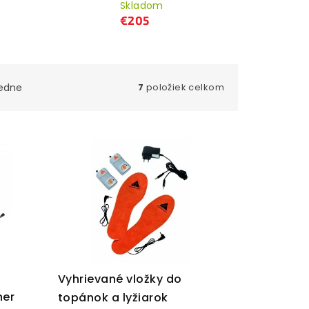
Skladom
€205
edne
7
položiek celkom
Vyhrievané vložky do
ner
topánok a lyžiarok