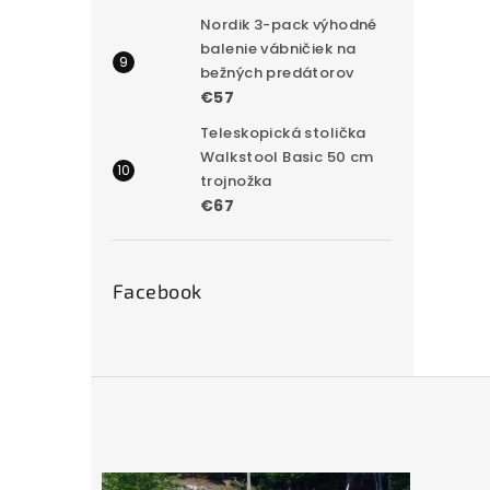
Nordik 3-pack výhodné
balenie vábničiek na
bežných predátorov
€57
Teleskopická stolička
Walkstool Basic 50 cm
trojnožka
€67
Facebook
Z
á
p
ä