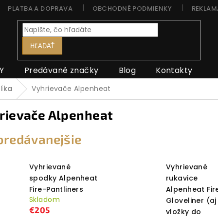
PLATBA A DOPRAVA
OBCHODNÉ PODMIENKY
REKLAM
HĽADAŤ
Y
Predávané značky
Blog
Kontakty
níka
Vyhrievače Alpenheat
rievače Alpenheat
predávanejšie
Vyhrievané
Vyhrievané
spodky Alpenheat
rukavice
Fire-Pantliners
Alpenheat Fir
Skladom
Gloveliner (aj
€205
vložky do