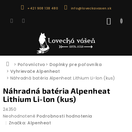
Prejsť
+421 908 138 480
info@loveckavasen.sk
na
obsah
NÁKU
KOŠÍK
Domov
Poľovníctvo
Doplnky pre poľovníka
Vyhrievače Alpenheat
Náhradná batéria Alpenheat Lithium Li-lon (kus)
Náhradná batéria Alpenheat
Lithium Li-lon (kus)
24350
Priemerné
Neohodnotené
Podrobnosti hodnotenia
hodnotenie
Značka:
Alpenheat
produktu