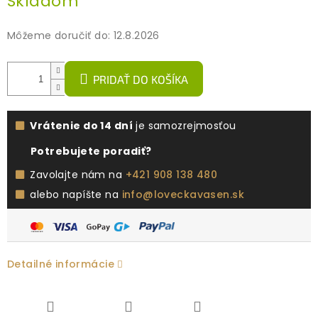
Skladom
cena:
Môžeme doručiť do:
12.8.2026
PRIDAŤ DO KOŠÍKA
Vrátenie do 14 dní
je samozrejmosťou
Potrebujete poradiť?
Zavolajte nám na
+421 908 138 480
alebo napíšte na
info@loveckavasen.sk
Detailné informácie