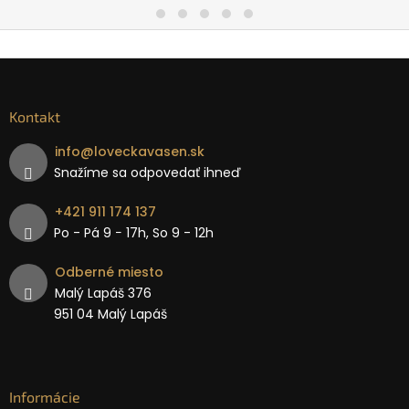
Kontakt
info
@
loveckavasen.sk
Snažíme sa odpovedať ihneď
+421 911 174 137
Po - Pá 9 − 17h, So 9 - 12h
Odberné miesto
Malý Lapáš 376
951 04 Malý Lapáš
Informácie