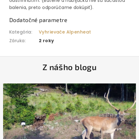
odstrihnutím. (Batérie a nabíjačka nie sú súčasťou
balenia, preto odporúčame dokúpiť).
Dodatočné parametre
Kategória
:
Vyhrievače Alpenheat
Záruka
:
2 roky
Z
Z nášho blogu
á
p
ä
t
i
e