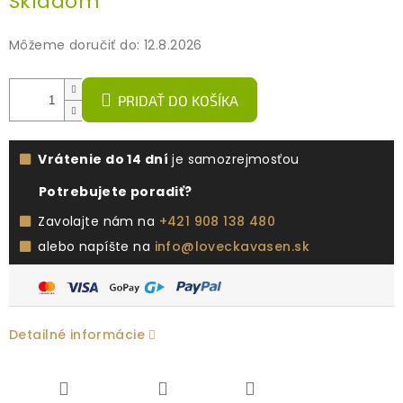
Skladom
cena:
Môžeme doručiť do:
12.8.2026
PRIDAŤ DO KOŠÍKA
Vrátenie do 14 dní
je samozrejmosťou
Potrebujete poradiť?
Zavolajte nám na
+421 908 138 480
alebo napíšte na
info@loveckavasen.sk
Detailné informácie