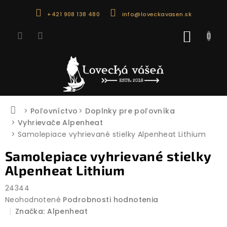
Prejsť
+421 908 138 480
info@loveckavasen.sk
na
obsah
NÁKU
KOŠÍK
Domov
Poľovníctvo
Doplnky pre poľovníka
Vyhrievače Alpenheat
Samolepiace vyhrievané stielky Alpenheat Lithium
Samolepiace vyhrievané stielky
Alpenheat Lithium
24344
Priemerné
Neohodnotené
Podrobnosti hodnotenia
hodnotenie
Značka:
Alpenheat
produktu