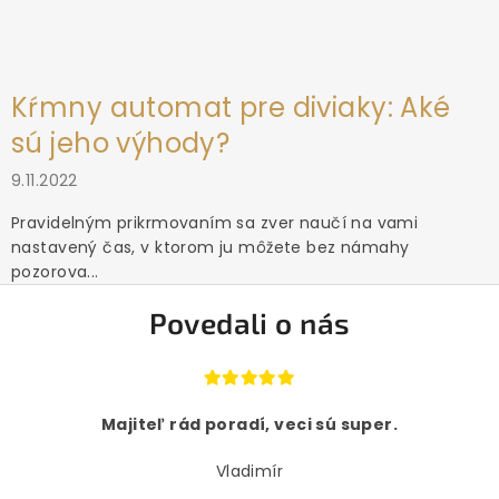
Kŕmny automat pre diviaky: Aké
sú jeho výhody?
9.11.2022
Pravidelným prikrmovaním sa zver naučí na vami
nastavený čas, v ktorom ju môžete bez námahy
pozorova...
Povedali o nás
Majiteľ rád poradí, veci sú super.
Vladimír