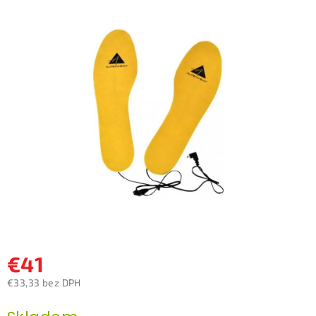
je
0,0
z
5
hviezdičiek.
€41
€33,33 bez DPH
Jednotková