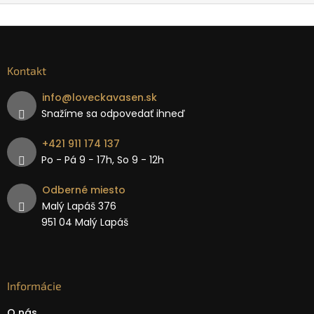
Kontakt
info
@
loveckavasen.sk
Snažíme sa odpovedať ihneď
+421 911 174 137
Po - Pá 9 − 17h, So 9 - 12h
Odberné miesto
Malý Lapáš 376
951 04 Malý Lapáš
Informácie
O nás