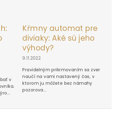
h:
Kŕmny automat pre
o
diviaky: Aké sú jeho
výhody?
9.11.2022
Pravidelným prikrmovaním sa zver
naučí na vami nastavený čas, v
bať v
ktorom ju môžete bez námahy
ovníka.
pozorova...
ro...