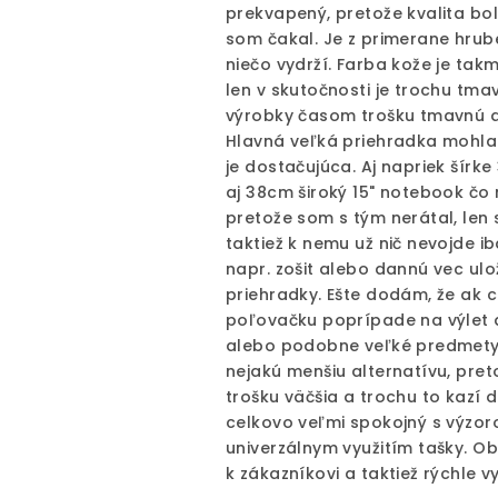
prekvapený, pretože kvalita bo
je
som čakal. Je z primerane hrubej
5
niečo vydrží. Farba kože je tak
z
len v skutočnosti je trochu tma
5
výrobky časom trošku tmavnú a
hviezdičiek.
Hlavná veľká priehradka mohla 
je dostačujúca. Aj napriek šírk
aj 38cm široký 15" notebook čo
pretože som s tým nerátal, len 
taktiež k nemu už nič nevojde i
napr. zošit alebo dannú vec ulo
priehradky. Ešte dodám, že ak c
poľovačku poprípade na výlet 
alebo podobne veľké predmety
nejakú menšiu alternatívu, pret
trošku väčšia a trochu to kazí 
celkovo veľmi spokojný s výzor
univerzálnym využitím tašky. 
k zákazníkovi a taktiež rýchle 