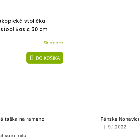
skopická stolička
stool Basic 50 cm
nožka
Skladom
DO KOŠÍKA
á taška na rameno
Pánske Nohavic
|
9.1.2022
Hodnotenie
ol som milo
produktu