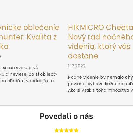
vnícke oblečenie
HIKMICRO Cheeta
unter: Kvalita z
Nový rad nočnéh
ka
videnia, ktorý vás
dostane
2
1.12.2022
 sa na svoju prvú
u a neviete, čo si obliecť?
Nočné videnie by nemalo chý
 len hľadáte vhodnejšie a
povinnej výbave každého poľ
Ako si však z toho množstva vý
Povedali o nás