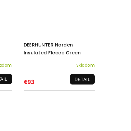
DEERHUNTER Norden
Insulated Fleece Green |
flíska
ladom
Skladom
AIL
DETAIL
€93