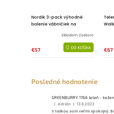
Nordik 3-pack výhodné
Tele
balenie vábničiek na
Walk
bežných predátorov
troj
Skladom čoskoro
DO KOŠÍKA
€57
€67
Posledné hodnotenie
GREENBURRY 1766 Jeleň - kožen
|
Adrián
|
13.6.2022
Hodnotenie
S taškou som veľmi spokojný. B
produktu