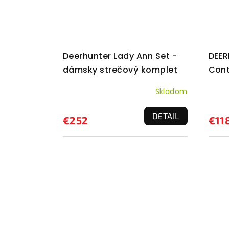
Deerhunter Lady Ann Set -
DEER
dámsky strečový komplet
Cont
stre
Skladom
DETAIL
€252
€11