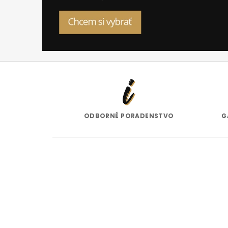
ČENIE
ODBORNÉ PORADENSTVO
G