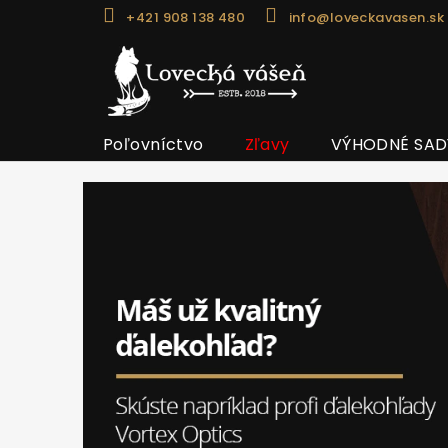
Prejsť
+421 908 138 480
info@loveckavasen.sk
na
obsah
Poľovníctvo
Zľavy
VÝHODNÉ SAD