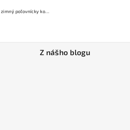
Deerhunter Muflon Winter Set - zimný poľovnícky komplet
Z nášho blogu