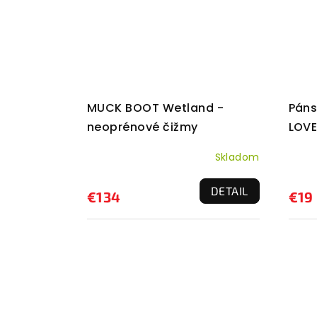
MUCK BOOT Wetland -
Páns
neoprénové čižmy
LOV
Skladom
DETAIL
€134
€19