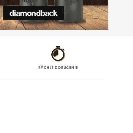
RÝCHLE DORUČENIE
ODBORN