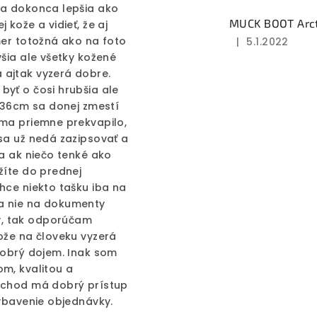
la dokonca lepšia ako
je
MUCK BOOT Arcti
 kože a vidieť, že aj
3
mer totožná ako na foto
|
5.1.2022
z
Hodnotenie
všia ale všetky kožené
5
produktu
 ajtak vyzerá dobre.
hviezdičiek.
je
byť o čosi hrubšia ale
5
e 36cm sa donej zmestí
z
 ma priemne prekvapilo,
5
sa už nedá zazipsovať a
hviezdičiek.
ba ak niečo tenké ako
žíte do prednej
hce niekto tašku iba na
a nie na dokumenty
, tak odporúčam
ože na človeku vyzerá
dobrý dojem. Inak som
om, kvalitou a
Obchod má dobrý prístup
vybavenie objednávky.