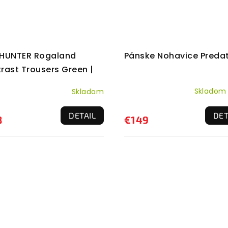
Pánske Nohavice Preda
HUNTER Rogaland
rast Trousers Green |
čové nohavice
Sklado
Skladom
Priemerné
hodnotenie
DET
DETAIL
produktu
€149
8
je
3,8
z
5
hviezdičiek.