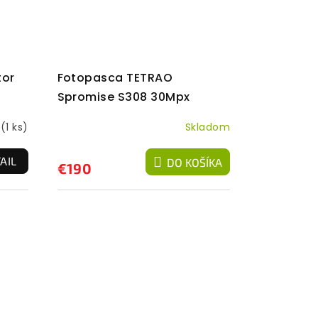
tor
Fotopasca TETRAO
Spromise S308 30Mpx
940nm
m
(1 ks)
Skladom
AIL
DO KOŠÍKA
€190