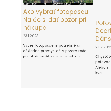
Ako vybrať fotopascu:
Na čo si dať pozor pri
Poľo
nákupe
Deerh
23.1.2023
Dáns
Výber fotopasce je potrebné si
21.12.202
dôkladne premyslieť. V prvom rade
je nutné zvážiť kvalitu fotiek a vi...
Chystáte
poľovačk
Alebo si
kval...