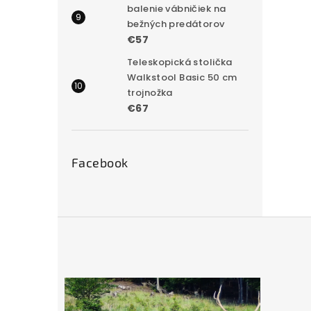
balenie vábničiek na
bežných predátorov
€57
Teleskopická stolička
Walkstool Basic 50 cm
trojnožka
€67
Facebook
Z
á
p
ä
t