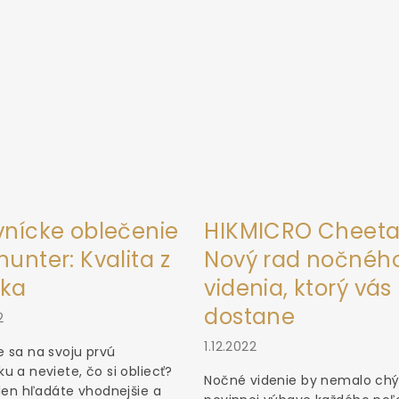
vnícke oblečenie
HIKMICRO Cheeta
unter: Kvalita z
Nový rad nočnéh
ka
videnia, ktorý vás
dostane
2
1.12.2022
 sa na svoju prvú
u a neviete, čo si obliecť?
Nočné videnie by nemalo chý
 len hľadáte vhodnejšie a