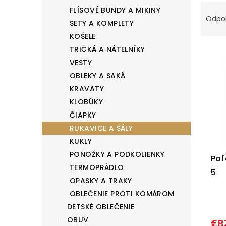
R
l
FLÍSOVÉ BUNDY A MIKINY
Odpo
a
SETY A KOMPLETY
d
KOŠELE
e
V
TRIČKÁ A NÁTELNÍKY
n
VESTY
ý
i
OBLEKY A SAKÁ
p
KRAVATY
e
i
KLOBÚKY
p
s
ČIAPKY
r
p
RUKAVICE A ŠÁLY
o
r
KUKLY
d
o
PONOŽKY A PODKOLIENKY
Poľ
u
d
TERMOPRÁDLO
5
k
u
OPASKY A TRAKY
t
k
OBLEČENIE PROTI KOMÁROM
o
t
DETSKÉ OBLEČENIE
v
o
OBUV
€8