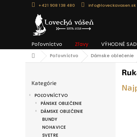
Prejsť
+421 908 138 480
info@loveckavasen.sk
na
obsah
Poľovníctvo
Zľavy
VÝHODNÉ SAD
Poľovníctvo
Dámske oblečenie
Domov
B
Ruk
o
Preskočiť
č
Kategórie
kategórie
Naj
n
POĽOVNÍCTVO
ý
PÁNSKE OBLEČENIE
p
DÁMSKE OBLEČENIE
a
BUNDY
n
NOHAVICE
e
SVETRE