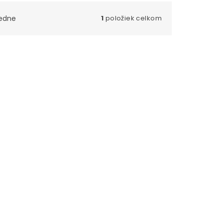
edne
1
položiek celkom