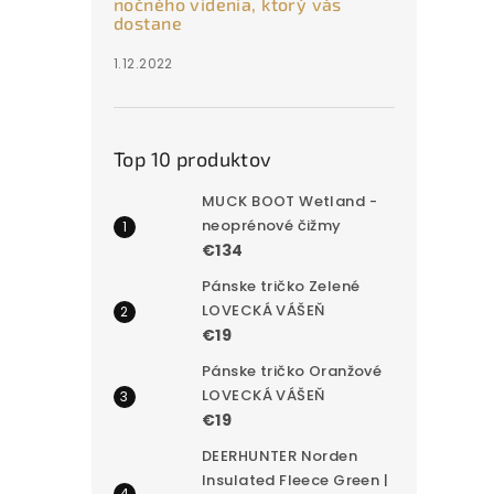
nočného videnia, ktorý vás
dostane
1.12.2022
Top 10 produktov
MUCK BOOT Wetland -
neoprénové čižmy
€134
Pánske tričko Zelené
LOVECKÁ VÁŠEŇ
€19
Pánske tričko Oranžové
LOVECKÁ VÁŠEŇ
€19
DEERHUNTER Norden
Insulated Fleece Green |