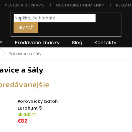
PLATBA A DOPRAVA
OBCHODNÉ PODMIENKY
REKLAM
HĽADAŤ
Y
Predávané značky
Blog
Kontakty
Rukavice a šály
avice a šály
predávanejšie
Poľovnícky batoh
Eurohunt 5
Skladom
€82