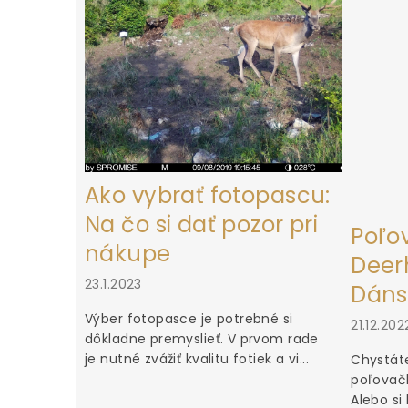
i
e
Ako vybrať fotopascu:
Na čo si dať pozor pri
Poľo
nákupe
Deerh
23.1.2023
Dáns
Výber fotopasce je potrebné si
21.12.202
dôkladne premyslieť. V prvom rade
je nutné zvážiť kvalitu fotiek a vi...
Chystáte
poľovačk
Alebo si