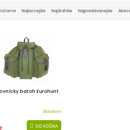
rúčame
Najlacnejšie
Najdrahšie
Najpredávanejšie
Abec
ovnícky batoh Eurohunt
Skladom
DO KOŠÍKA
2