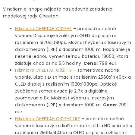
V našom e-shope nájdete nasledovné zariadenia
modelovej rady Cheetah:
Hikmicro CHEETAH C32F-R
– predsádka nočné
videnie. Disponuje kvalitným OLED displejom s
rozlíšením 1920x1080px. Možnosť výberu s laserovým
diaľkomerom (LRF) s dosahom 1000 m. Napájanie je
riešené jednou vymeniteľnou batériou 18650, ktorá
zaisťuje chod až na 5,5 hodiny.
Cena:
799 eur.
Hikmicro CHEETAH C32F-S
– zameriavač nočné
videnie. Ultra HD snímač s rozlíšením 2560x1440px a
OLED displej s rozlíšením 1920x1080px. Optické
zväčšenie zameriavača je 2,7x a digitálne
zoomovanie 8x. Možnosť výberu s laserovým
diaľkomerom (LRF) s dosahom 1000 m.
Cena
: 799
eur.
Hikmicro CHEETAH C32F-R LRF
– predsádka nočné
videnie s laserovým diaľkomerom. Ultra HD snímač s
rozlíšením 2560x1440px a OLED displej s rozlíšením