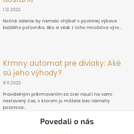
1.12.2022
Nočné videnie by nemalo chýbať v povinnej výbave
každého poľovníka. Ako si však z toho množstva výro...
Kŕmny automat pre diviaky: Aké
sú jeho výhody?
9.11.2022
Pravidelným prikrmovaním sa zver naučí na vami
nastavený čas, v ktorom ju môžete bez námahy
pozorova...
Povedali o nás