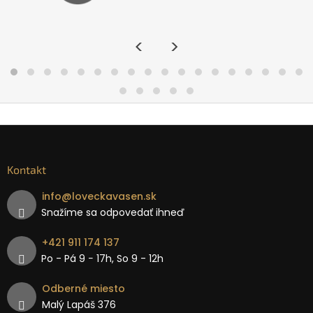
<
>
Kontakt
info
@
loveckavasen.sk
Snažíme sa odpovedať ihneď
+421 911 174 137
Po - Pá 9 − 17h, So 9 - 12h
Odberné miesto
Malý Lapáš 376