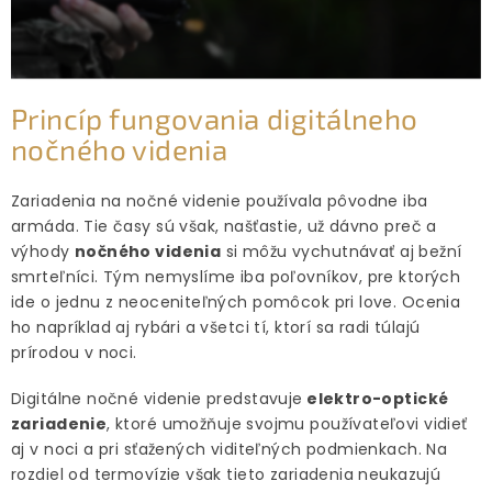
Princíp fungovania digitálneho
nočného videnia
Zariadenia na nočné videnie používala pôvodne iba
armáda. Tie časy sú však, našťastie, už dávno preč a
výhody
nočného videnia
si môžu vychutnávať aj bežní
smrteľníci. Tým nemyslíme iba poľovníkov, pre ktorých
ide o jednu z neoceniteľných pomôcok pri love. Ocenia
ho napríklad aj rybári a všetci tí, ktorí sa radi túlajú
prírodou v noci.
Digitálne nočné videnie predstavuje
elektro-optické
zariadenie
, ktoré umožňuje svojmu používateľovi vidieť
aj v noci a pri sťažených viditeľných podmienkach. Na
rozdiel od termovízie však tieto zariadenia neukazujú