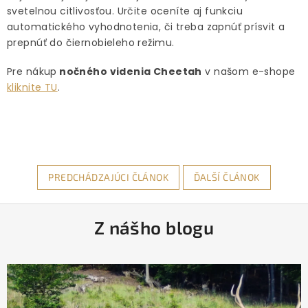
svetelnou citlivosťou. Určite oceníte aj funkciu
automatického vyhodnotenia, či treba zapnúť prísvit a
prepnúť do čiernobieleho režimu.
Pre nákup
nočného videnia Cheetah
v našom e-shope
kliknite TU
.
PREDCHÁDZAJÚCI ČLÁNOK
ĎALŠÍ ČLÁNOK
Z
Z nášho blogu
á
p
ä
t