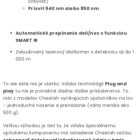
citlivosť)
Prísvit 940 nm alebo 850 nm
Automatické prepínanie deň/noc s funkciou
SMART IR
Zabudovaný laserový diaľkomer s detekciou až do 1
000 m
To ale ešte nie je všetko. Vďaka technológii
Plug and
play
tu nie je potrebné žiadne ďalšie príslušenstvo. To
robí z modelov Cheetah vynikajúcich spoločníkov na lov
– jednoduché nosenie a prenášanie (váha menšia ako
500 g).
Veľkou výhodou je tiež to, že vďaka špeciálnemu
optickému komponentu má zariadenie Cheetah väčšiu
schopnosť detekovať infračervené údaje v hmle
.