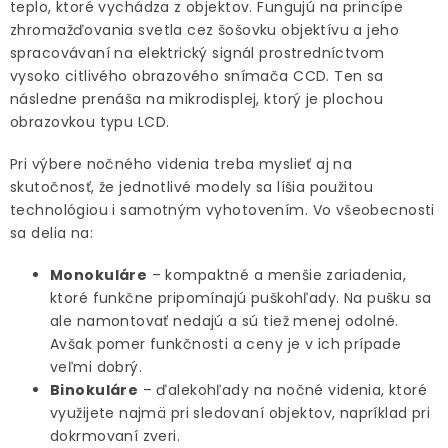
teplo, ktoré vychádza z objektov. Fungujú na princípe
zhromažďovania svetla cez šošovku objektívu a jeho
spracovávaní na elektrický signál prostredníctvom
vysoko citlivého obrazového snímača CCD. Ten sa
následne prenáša na mikrodisplej, ktorý je plochou
obrazovkou typu LCD.
Pri výbere nočného videnia treba myslieť aj na
skutočnosť, že jednotlivé modely sa líšia použitou
technológiou i samotným vyhotovením. Vo všeobecnosti
sa delia na:
Monokuláre
– kompaktné a menšie zariadenia,
ktoré funkčne pripomínajú puškohľady. Na pušku sa
ale namontovať nedajú a sú tiež menej odolné.
Avšak pomer funkčnosti a ceny je v ich prípade
veľmi dobrý.
Binokuláre
– ďalekohľady na nočné videnia, ktoré
využijete najmä pri sledovaní objektov, napríklad pri
dokrmovaní zveri.