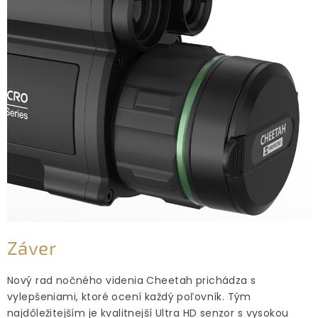
Záver
Nový rad nočného videnia Cheetah prichádza s
vylepšeniami, ktoré ocení každý poľovník. Tým
najdôležitejším je kvalitnejší Ultra HD senzor s vysokou