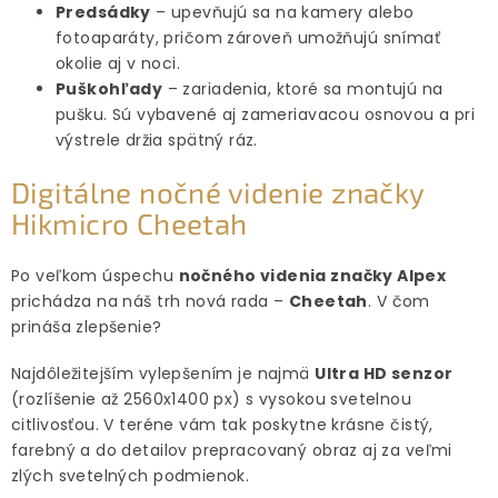
Predsádky
– upevňujú sa na kamery alebo
fotoaparáty, pričom zároveň umožňujú snímať
okolie aj v noci.
Puškohľady
– zariadenia, ktoré sa montujú na
pušku. Sú vybavené aj zameriavacou osnovou a pri
výstrele držia spätný ráz.
Digitálne nočné videnie značky
Hikmicro Cheetah
Po veľkom úspechu
nočného videnia značky Alpex
prichádza na náš trh nová rada –
Cheetah
. V čom
prináša zlepšenie?
Najdôležitejším vylepšením je najmä
Ultra HD senzor
(rozlíšenie až 2560x1400 px) s vysokou svetelnou
citlivosťou. V teréne vám tak poskytne krásne čistý,
farebný a do detailov prepracovaný obraz aj za veľmi
zlých svetelných podmienok.