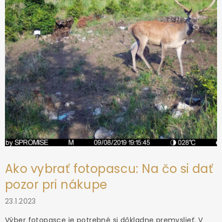
i
e
Ako vybrať fotopascu: Na čo si dať
pozor pri nákupe
23.1.2023
Výber fotopasce je potrebné si dôkladne premyslieť. V