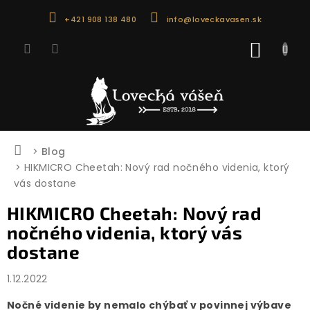
Prejsť
+421 908 138 480
info@loveckavasen.sk
na
obsah
NÁKU
KOŠÍK
Domov
Blog
HIKMICRO Cheetah: Nový rad nočného videnia, ktorý
vás dostane
HIKMICRO Cheetah: Nový rad
nočného videnia, ktorý vás
dostane
1.12.2022
Nočné videnie by nemalo chýbať v povinnej výbave