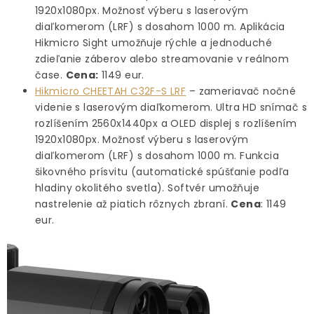
1920x1080px. Možnosť výberu s laserovým
diaľkomerom (LRF) s dosahom 1000 m. Aplikácia
Hikmicro Sight umožňuje rýchle a jednoduché
zdieľanie záberov alebo streamovanie v reálnom
čase.
Cena:
1149 eur.
Hikmicro CHEETAH C32F-S LRF
– zameriavač nočné
videnie s laserovým diaľkomerom. Ultra HD snímač s
rozlíšením 2560x1440px a OLED displej s rozlíšením
1920x1080px. Možnosť výberu s laserovým
diaľkomerom (LRF) s dosahom 1000 m. Funkcia
šikovného prísvitu (automatické spúšťanie podľa
hladiny okolitého svetla). Softvér umožňuje
nastrelenie až piatich rôznych zbraní.
Cena
: 1149
eur.