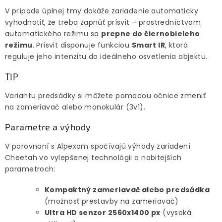
V prípade úplnej tmy dokáže zariadenie automaticky
vyhodnotiť, že treba zapnúť prísvit – prostredníctvom
automatického režimu sa
prepne do čiernobieleho
režimu
. Prísvit disponuje funkciou
Smart IR
, ktorá
reguluje jeho intenzitu do ideálneho osvetlenia objektu.
TIP
Variantu predsádky si môžete pomocou očnice zmeniť
na zameriavač alebo monokulár (3v1).
Parametre a výhody
V porovnaní s Alpexom spočívajú výhody zariadení
Cheetah vo vylepšenej technológii a nabitejších
parametroch:
Kompaktný zameriavač alebo predsádka
(možnosť prestavby na zameriavač)
Ultra HD senzor 2560x1400 px
(vysoká