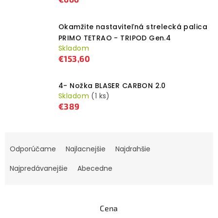
Okamžite nastaviteľná strelecká palica
PRIMO TETRAO - TRIPOD Gen.4
Skladom
€153,60
4- Nožka BLASER CARBON 2.0
Skladom
(1 ks)
€389
R
Odporúčame
Najlacnejšie
Najdrahšie
a
d
Najpredávanejšie
Abecedne
e
n
i
Cena