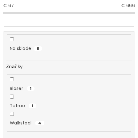
e
€
67
€
666
p
r
o
d
u
Na sklade
8
k
t
Značky
o
v
Blaser
1
Tetrao
1
Walkstool
4