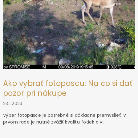
v
ý
p
i
s
u
Ako vybrať fotopascu: Na čo si dať
pozor pri nákupe
23.1.2023
Výber fotopasce je potrebné si dôkladne premyslieť. V
prvom rade je nutné zvážiť kvalitu fotiek a vi...