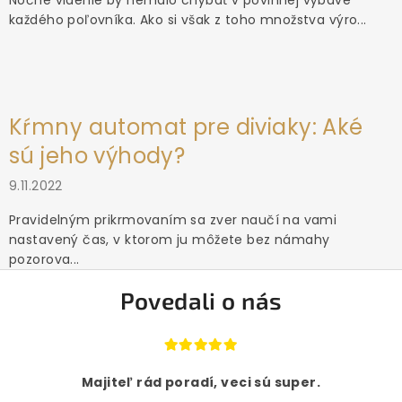
Nočné videnie by nemalo chýbať v povinnej výbave
každého poľovníka. Ako si však z toho množstva výro...
Kŕmny automat pre diviaky: Aké
sú jeho výhody?
9.11.2022
Pravidelným prikrmovaním sa zver naučí na vami
nastavený čas, v ktorom ju môžete bez námahy
pozorova...
Povedali o nás
Majiteľ rád poradí, veci sú super.