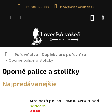
Prejsť
+421 908 138 480
info@loveckavasen.sk
na
obsah
NÁKU
KOŠÍK
Domov
Poľovníctvo
Doplnky pre poľovníka
Oporné palice a stoličky
Oporné palice a stoličky
Najpredávanejšie
Strelecká palica PRIMOS APEX tripod
Skladom
€666