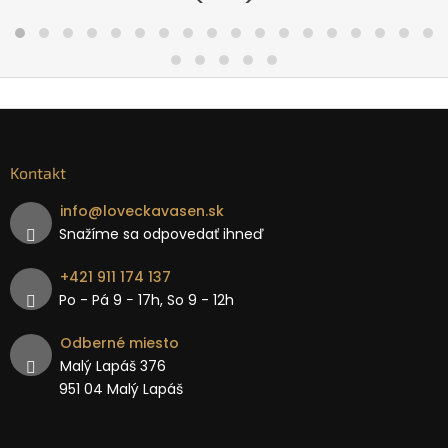
Kontakt
info
@
loveckavasen.sk
Snažíme sa odpovedať ihneď
+421 911 174 137
Po - Pá 9 − 17h, So 9 - 12h
Odberné miesto
Malý Lapáš 376
951 04 Malý Lapáš