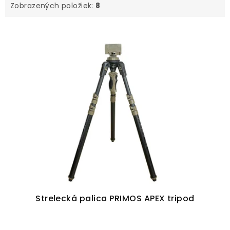
Zobrazených položiek:
8
V
ý
p
i
s
p
r
o
d
u
k
t
Strelecká palica PRIMOS APEX tripod
o
v