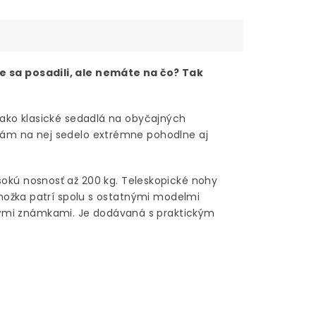
te sa posadili, ale nemáte na čo? Tak
 ako klasické sedadlá na obyčajných
 Vám na nej sedelo extrémne pohodlne aj
sokú nosnosť až 200 kg. Teleskopické nohy
jnožka patrí spolu s ostatnými modelmi
nými známkami. Je dodávaná s praktickým