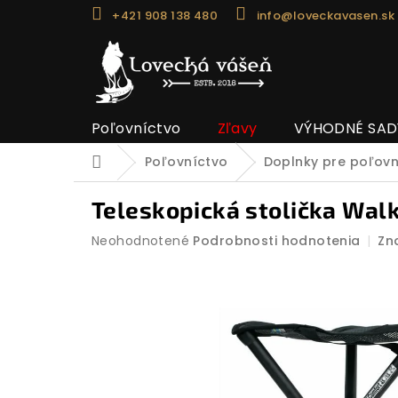
Prejsť
+421 908 138 480
info@loveckavasen.sk
na
obsah
Poľovníctvo
Zľavy
VÝHODNÉ SAD
Poľovníctvo
Doplnky pre poľov
Domov
Teleskopická stolička Walk
Priemerné
Neohodnotené
Podrobnosti hodnotenia
Zn
hodnotenie
produktu
je
0,0
z
5
hviezdičiek.