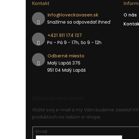
Kontakt
Inform
info
@
loveckavasen.sk
O nás
Snažíme sa odpovedať ihneď
Kontak
+421 911 174 137
Po - Pá 9 − 17h, So 9 - 12h
Odberné miesto
Malý Lapáš 376
951 04 Malý Lapáš
Odoberať newsletter
Vložte svoj e-mail a my Vám budeme zasielať in
produktoch na našom e-shope.
Email