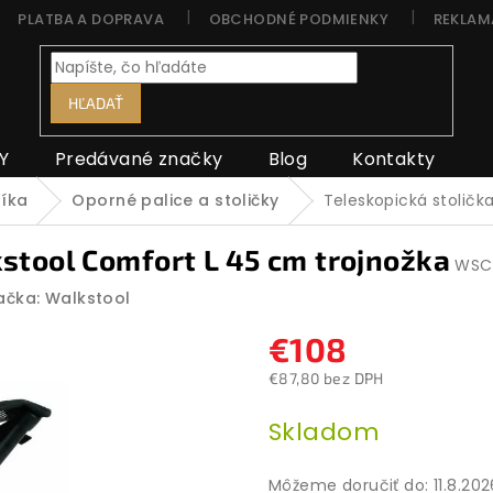
PLATBA A DOPRAVA
OBCHODNÉ PODMIENKY
REKLAM
HĽADAŤ
Y
Predávané značky
Blog
Kontakty
níka
Oporné palice a stoličky
Teleskopická stoličk
stool Comfort L 45 cm trojnožka
WSC
ačka:
Walkstool
€108
€87,80 bez DPH
Jednotková
Skladom
cena:
Môžeme doručiť do:
11.8.20