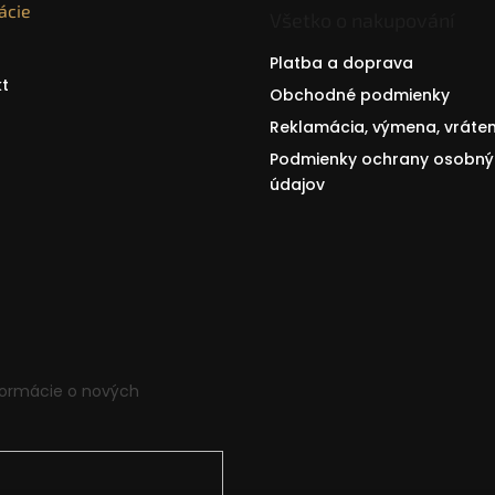
ácie
Všetko o nakupování
Platba a doprava
t
Obchodné podmienky
Reklamácia, výmena, vráten
Podmienky ochrany osobný
údajov
formácie o nových