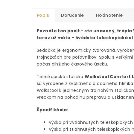
Popis
Doručenie
Hodnotenie
Poznáte ten pocit - ste unavený, trápia V
teraz už máte – švédska teleskopická st
Sedačka je ergonomicky tvarovaná, vyrobená
trojnožkách pre poľovníkov. Spolu s veľký
počas dlhšieho časového úseku.
Teleskopická stolička
Walkstool Comfort L
sú vyrobené z kvalitného a odolného hliníka
Walkstool k jedinečným trojnohým stoličk
vreckom na pohodlnú prepravu a uskladnen
Špecifikácia:
Výška pri vytiahnutých teleskopickýc
Výska pri stiahnutých teleskopických