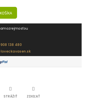
 KOŠÍKA
samozrejmosťou
 908 138 480
@loveckavasen.sk
STRÁŽIŤ
ZDIEĽAŤ