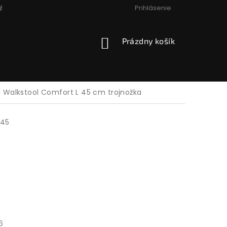
Prihlásenie
ÁCIA, VÝMENA, VRÁTENIE
PODMIENKY OCHRANY OSOBNÝCH
NÁKUPNÝ
Prázdny košík
KOŠÍK
a Walkstool Comfort L 45 cm trojnožka
45
26