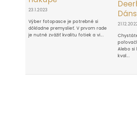
Deerh
23.1.2023
Dáns
Výber fotopasce je potrebné si
21.12.202
dôkladne premyslieť. V prvom rade
je nutné zvážiť kvalitu fotiek a vi...
Chystáte
poľovačk
Alebo si
kval...
dporúčam.