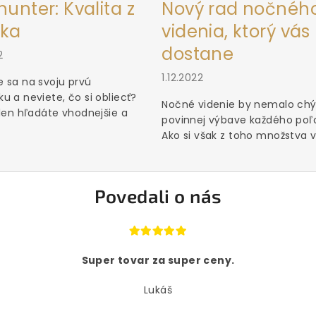
unter: Kvalita z
Nový rad nočnéh
ka
videnia, ktorý vás
dostane
2
1.12.2022
 sa na svoju prvú
u a neviete, čo si obliecť?
Nočné videnie by nemalo chý
 len hľadáte vhodnejšie a
povinnej výbave každého poľ
Ako si však z toho množstva vý
Povedali o nás
Super tovar za super ceny.
Lukáš