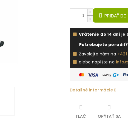
PRIDAŤ DO
Vrátenie do 14 dní
je 
Potrebujete poradiť?
Zavolajte nám na
+421
alebo napíšte na
info
Detailné informácie
TLAČ
OPÝTAŤ SA