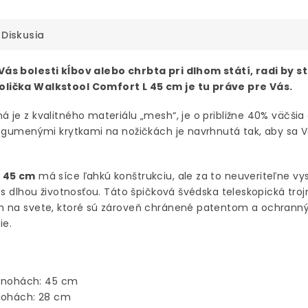
Diskusia
ás bolesti kĺbov alebo chrbta pri dlhom státí, radi by s
olička Walkstool Comfort L 45 cm je tu práve pre Vás.
 je z kvalitného materiálu „mesh“, je o približne 40% väčšia
mi gumenými krytkami na nožičkách je navrhnutá tak, aby sa
 45 cm
má síce ľahkú konštrukciu, ale za to neuveriteľne vy
 s dlhou životnosťou. Táto špičková švédska teleskopická tro
ám na svete, ktoré sú zároveň chránené patentom a ochran
ie.
h nohách: 45 cm
 nohách: 28 cm