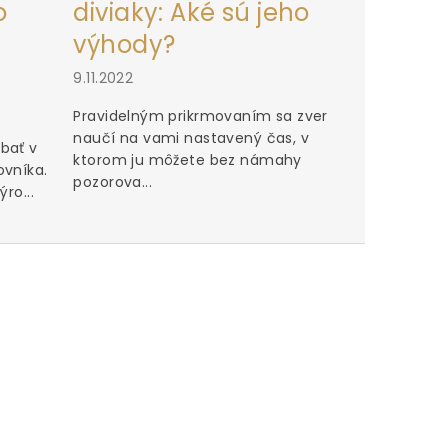
o
diviaky: Aké sú jeho
výhody?
9.11.2022
Pravidelným prikrmovaním sa zver
naučí na vami nastavený čas, v
bať v
ktorom ju môžete bez námahy
ovníka.
pozorova...
ro...
Mohu je