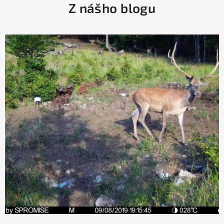
Z nášho blogu
á
p
ä
t
i
e