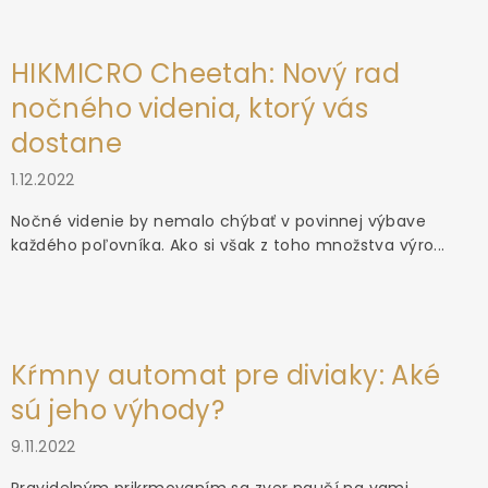
HIKMICRO Cheetah: Nový rad
nočného videnia, ktorý vás
dostane
1.12.2022
Nočné videnie by nemalo chýbať v povinnej výbave
každého poľovníka. Ako si však z toho množstva výro...
Kŕmny automat pre diviaky: Aké
sú jeho výhody?
9.11.2022
Pravidelným prikrmovaním sa zver naučí na vami