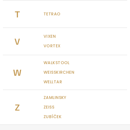
T
TETRAO
VIXEN
V
VORTEX
WALKSTOOL
W
WEISSKIRCHEN
WELLTAR
ZAMLINSKY
Z
ZEISS
ZUBÍČEK
Z