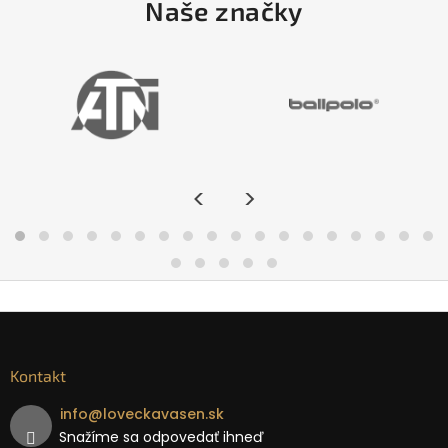
Naše značky
<
>
Kontakt
info
@
loveckavasen.sk
Snažíme sa odpovedať ihneď