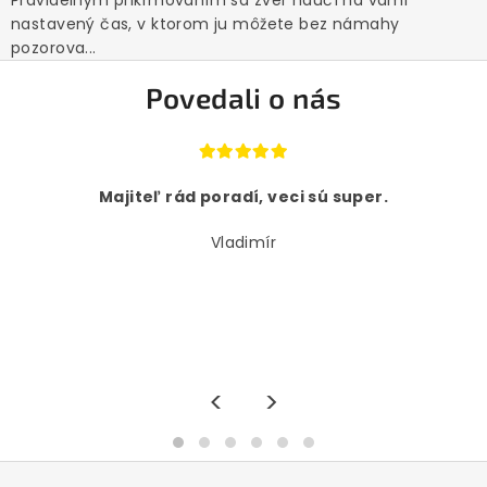
nastavený čas, v ktorom ju môžete bez námahy
pozorova...
Povedali o nás
Majiteľ rád poradí, veci sú super.
Vladimír
<
>