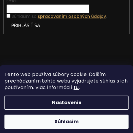
Email
Súhlasím so
spracovaním osobných údajov
.
PRIHLÁSIŤ SA
Tento web používa súbory cookie. Ďalším
prechádzaním tohto webu vyjadrujete súhlas s ich
používaním. Viac informácií
tu
.
Vytvoril Shoptet
Nastavenie
Copyright 2026
Lovecká vášeň
. Všetky práva
Súhlasím
vyhradené.