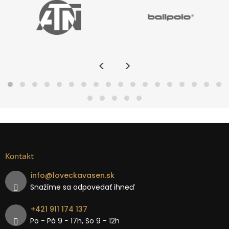
<
>
Kontakt
info
@
loveckavasen.sk
Snažíme sa odpovedať ihneď
+421 911 174 137
Po - Pá 9 − 17h, So 9 - 12h