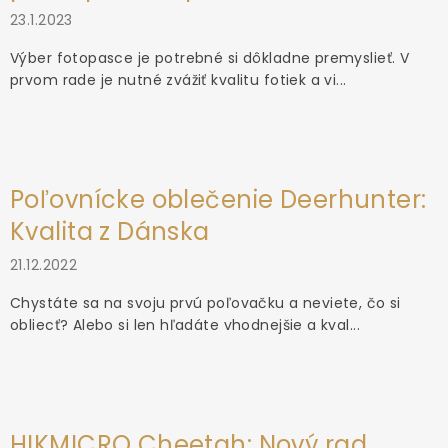
23.1.2023
Výber fotopasce je potrebné si dôkladne premyslieť. V
prvom rade je nutné zvážiť kvalitu fotiek a vi...
Poľovnícke oblečenie Deerhunter:
Kvalita z Dánska
21.12.2022
Chystáte sa na svoju prvú poľovačku a neviete, čo si
obliecť? Alebo si len hľadáte vhodnejšie a kval...
HIKMICRO Cheetah: Nový rad