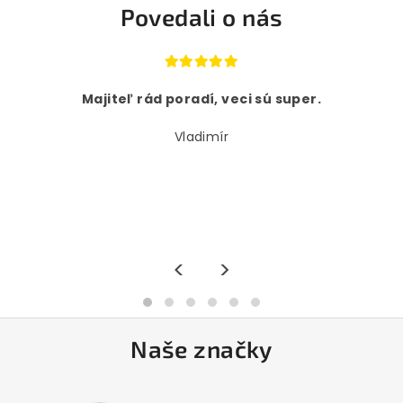
Povedali o nás
Majiteľ rád poradí, veci sú super.
Vladimír
<
>
Naše značky