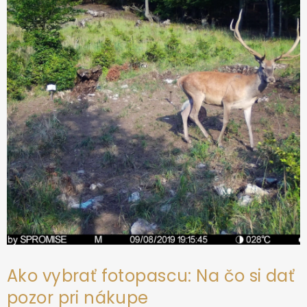
ä
t
i
e
Ako vybrať fotopascu: Na čo si dať
pozor pri nákupe