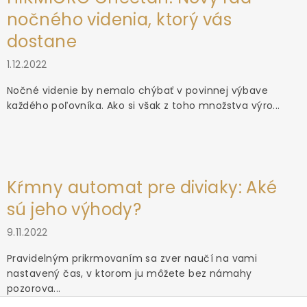
nočného videnia, ktorý vás
dostane
1.12.2022
Nočné videnie by nemalo chýbať v povinnej výbave
každého poľovníka. Ako si však z toho množstva výro...
Kŕmny automat pre diviaky: Aké
sú jeho výhody?
9.11.2022
Pravidelným prikrmovaním sa zver naučí na vami
nastavený čas, v ktorom ju môžete bez námahy
pozorova...