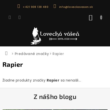
Prejsť
+421 908 138 480
info@loveckavasen.sk
na
obsah
NÁKU
KOŠÍK
Domov
Predávané značky
Rapier
Rapier
Žiadne produkty značky
Rapier
sa nenašli...
Z
Z nášho blogu
á
p