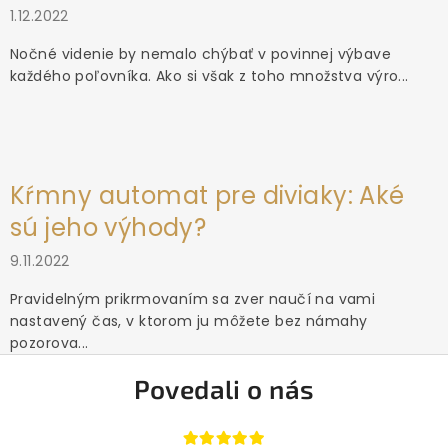
1.12.2022
Nočné videnie by nemalo chýbať v povinnej výbave
každého poľovníka. Ako si však z toho množstva výro...
Kŕmny automat pre diviaky: Aké
sú jeho výhody?
9.11.2022
Pravidelným prikrmovaním sa zver naučí na vami
nastavený čas, v ktorom ju môžete bez námahy
pozorova...
Povedali o nás