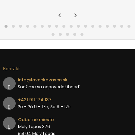
<
>
Kontakt
info
@
loveckavasen.sk
Snažíme sa odpovedať ihneď
+421 911 174 137
Po - Pá 9 − 17h, So 9 - 12h
Odberné miesto
Malý Lapáš 376
951 04 Malý Lapáš