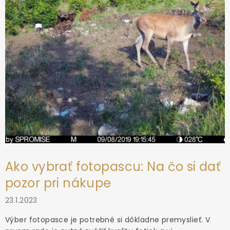
e
v
k
y
v
ý
p
i
s
u
Ako vybrať fotopascu: Na čo si dať
pozor pri nákupe
23.1.2023
Výber fotopasce je potrebné si dôkladne premyslieť. V