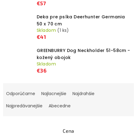
€57
Deka pre psíka Deerhunter Germania
50 x 70 cm
Skladom
(1 ks)
€41
GREENBURRY Dog Neckholder 51-58cm -
kožený obojok
Skladom
€36
R
Odporúčame
Najlacnejšie
Najdrahšie
a
d
Najpredávanejšie
Abecedne
e
n
i
Cena