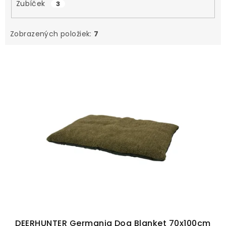
Zubíček
3
Zobrazených položiek:
7
V
ý
p
i
s
p
r
o
d
u
k
t
DEERHUNTER Germania Dog Blanket 70x100cm