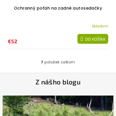
Ochranný poťah na zadné autosedačky
Skladom
DO KOŠÍKA
€52
7
položiek celkom
O
v
l
Z
á
Z nášho blogu
á
d
a
p
c
ä
i
e
t
p
i
r