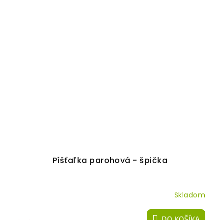
Píšťaľka parohová - špička
Skladom
DO KOŠÍKA