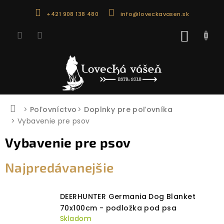
Prejsť
+421 908 138 480
info@loveckavasen.sk
na
obsah
NÁKU
KOŠÍK
Domov
Poľovníctvo
Doplnky pre poľovníka
Vybavenie pre psov
Vybavenie pre psov
Najpredávanejšie
DEERHUNTER Germania Dog Blanket
70x100cm - podložka pod psa
Skladom