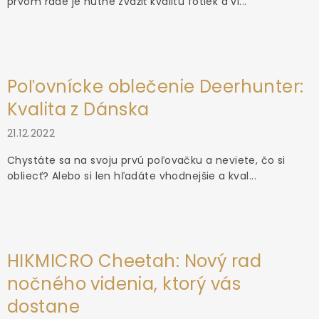
prvom rade je nutné zvážiť kvalitu fotiek a vi...
Poľovnícke oblečenie Deerhunter:
Kvalita z Dánska
21.12.2022
Chystáte sa na svoju prvú poľovačku a neviete, čo si
obliecť? Alebo si len hľadáte vhodnejšie a kval...
HIKMICRO Cheetah: Nový rad
nočného videnia, ktorý vás
dostane