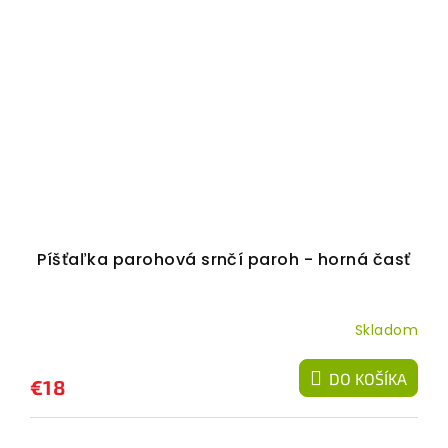
Píšťaľka parohová srnčí paroh - horná časť
Skladom
DO KOŠÍKA
€18