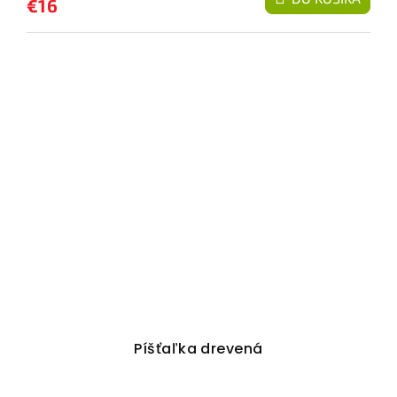
€16
Píšťaľka drevená