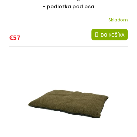
o
- podložka pod psa
v
Skladom
DO KOŠÍKA
€57