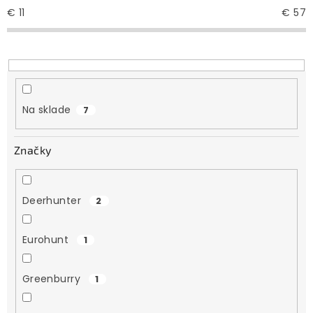
e
€
11
€
57
p
r
o
d
u
Na sklade
7
k
t
Značky
o
v
Deerhunter
2
Eurohunt
1
Greenburry
1