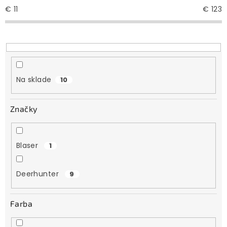
e
€
11
€
123
p
r
o
d
u
Na sklade
10
k
t
Značky
o
v
Blaser
1
Deerhunter
9
Farba