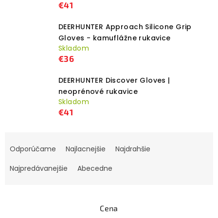
€41
DEERHUNTER Approach Silicone Grip
Gloves - kamuflážne rukavice
Skladom
€36
DEERHUNTER Discover Gloves |
neoprénové rukavice
Skladom
€41
R
Odporúčame
Najlacnejšie
Najdrahšie
a
d
Najpredávanejšie
Abecedne
e
n
i
Cena