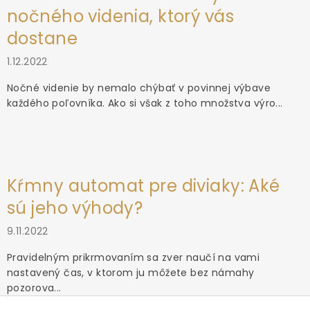
nočného videnia, ktorý vás
dostane
1.12.2022
Nočné videnie by nemalo chýbať v povinnej výbave
každého poľovníka. Ako si však z toho množstva výro...
Kŕmny automat pre diviaky: Aké
sú jeho výhody?
9.11.2022
Pravidelným prikrmovaním sa zver naučí na vami
nastavený čas, v ktorom ju môžete bez námahy
pozorova...