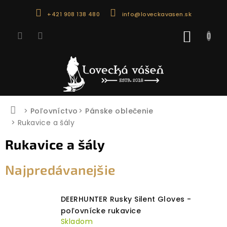
Prejsť
+421 908 138 480
info@loveckavasen.sk
na
obsah
NÁKU
KOŠÍK
Domov
Poľovníctvo
Pánske oblečenie
Rukavice a šály
Rukavice a šály
Najpredávanejšie
DEERHUNTER Rusky Silent Gloves -
poľovnícke rukavice
Skladom