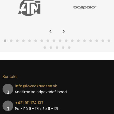
<
>
Kontakt
info
@
loveckavasen.sk
Snažíme sa odpovedať ihneď
+421 911 174 137
Po - Pá 9 − 17h, So 9 - 12h