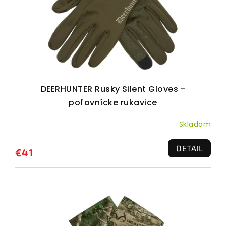
r
o
d
u
k
t
DEERHUNTER Rusky Silent Gloves -
o
poľovnícke rukavice
v
Skladom
DETAIL
€41