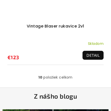
Vintage Blaser rukavice 2v1
Skladom
DETAIL
€123
10
položiek celkom
O
v
l
Z
á
Z nášho blogu
á
d
a
p
c