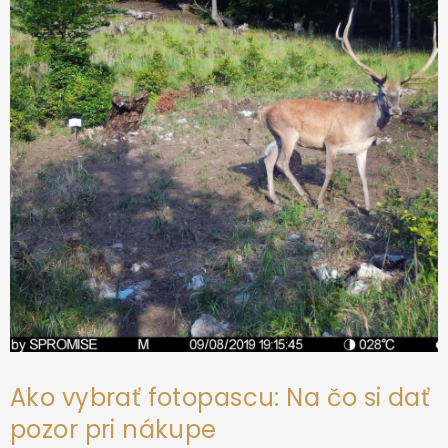
ä
i
e
t
p
i
r
e
v
k
y
v
ý
p
i
s
u
Ako vybrať fotopascu: Na čo si dať
pozor pri nákupe