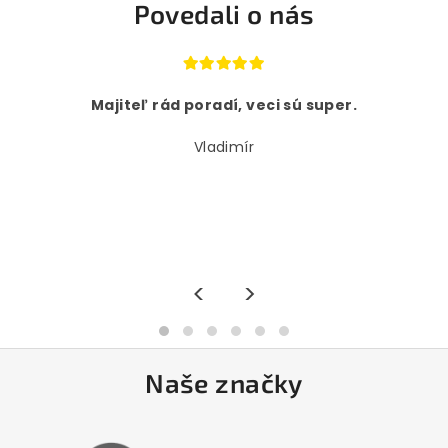
Povedali o nás
Majiteľ rád poradí, veci sú super.
Vladimír
<
>
Naše značky