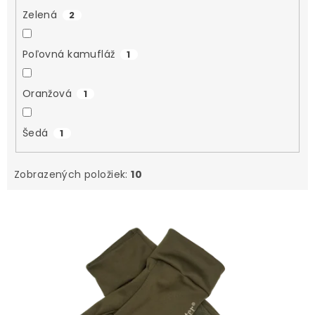
Zelená
2
Poľovná kamufláž
1
Oranžová
1
Šedá
1
Zobrazených položiek:
10
V
ý
p
i
s
p