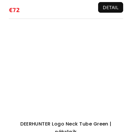
DETAIL
€72
DEERHUNTER Logo Neck Tube Green |
nákrčník