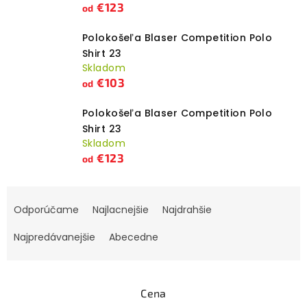
€123
od
Polokošeľa Blaser Competition Polo
Shirt 23
Skladom
€103
od
Polokošeľa Blaser Competition Polo
Shirt 23
Skladom
€123
od
R
Odporúčame
Najlacnejšie
Najdrahšie
a
d
Najpredávanejšie
Abecedne
e
n
i
Cena