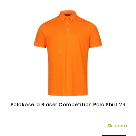
V
ý
p
i
s
p
r
o
d
u
k
t
Polokošeľa Blaser Competition Polo Shirt 23
o
v
Skladom