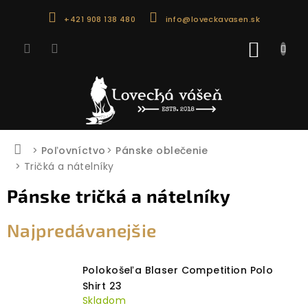
Prejsť
+421 908 138 480
info@loveckavasen.sk
na
obsah
NÁKU
KOŠÍK
Domov
Poľovníctvo
Pánske oblečenie
Tričká a nátelníky
Pánske tričká a nátelníky
Najpredávanejšie
Polokošeľa Blaser Competition Polo
Shirt 23
Skladom