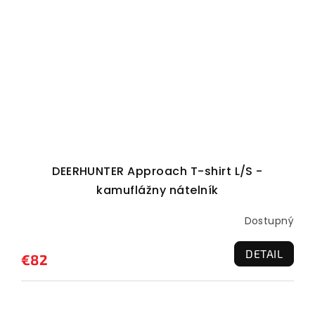
DEERHUNTER Approach T-shirt L/S -
kamuflážny nátelník
Dostupný
DETAIL
€82