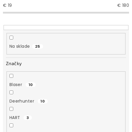
e
€
19
€
180
p
r
o
d
u
Na sklade
25
k
t
Značky
o
v
Blaser
10
Deerhunter
10
HART
3