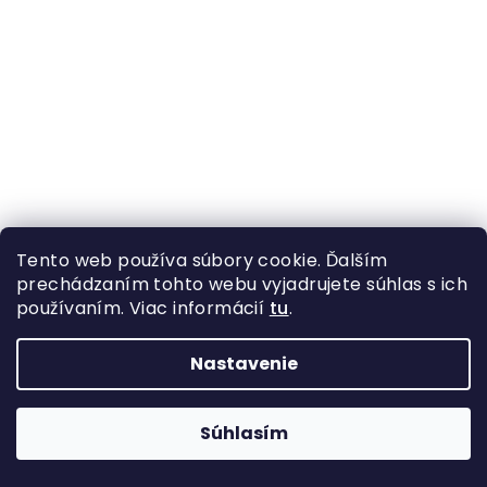
Tento web používa súbory cookie. Ďalším
Pánske tričko Oranžové LOVECKÁ VÁŠEŇ
prechádzaním tohto webu vyjadrujete súhlas s ich
používaním. Viac informácií
tu
.
Skladom
Nastavenie
DETAIL
€19
Súhlasím