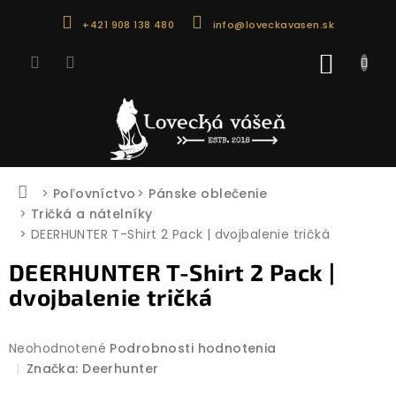
Prejsť
+421 908 138 480
info@loveckavasen.sk
na
obsah
NÁKU
KOŠÍK
Domov
Poľovníctvo
Pánske oblečenie
Tričká a nátelníky
DEERHUNTER T-Shirt 2 Pack | dvojbalenie tričká
DEERHUNTER T-Shirt 2 Pack |
dvojbalenie tričká
Priemerné
Neohodnotené
Podrobnosti hodnotenia
hodnotenie
Značka:
Deerhunter
produktu