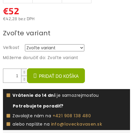
€52
€42,28 bez DPH
Jednotková
Zvoľte variant
cena:
Veľkosť
Môžeme doručiť do:
Zvoľte variant
PRIDAŤ DO KOŠÍKA
Vrátenie do 14 dní
je samozrejmosťou
Potrebujete poradiť?
Zavolajte nám na
+421 908 138 480
alebo napíšte na
info@loveckavasen.sk