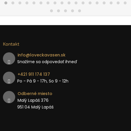
Kontakt
info
@
loveckavasen.sk
Snažíme sa odpovedať ihneď
+421 911 174 137
Po - Pá 9 − 17h, So 9 - 12h
Odberné miesto
Malý Lapáš 376
951 04 Malý Lapáš