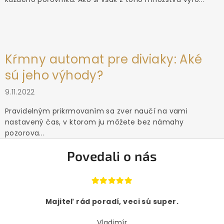
Kŕmny automat pre diviaky: Aké
sú jeho výhody?
9.11.2022
Pravidelným prikrmovaním sa zver naučí na vami
nastavený čas, v ktorom ju môžete bez námahy
pozorova...
Povedali o nás
Majiteľ rád poradí, veci sú super.
Vladimír