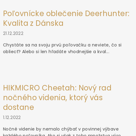
Poľovnícke oblečenie Deerhunter:
Kvalita z Dánska
21.12.2022
Chystáte sa na svoju prvú poľovačku a neviete, čo si
obliecť? Alebo si len hľadáte vhodnejšie a kval...
HIKMICRO Cheetah: Nový rad
nočného videnia, ktorý vás
dostane
1.12.2022
Nočné videnie by nemalo chýbať v povinnej výbave
každého poľovníka. Ako si však z toho množstva výro...