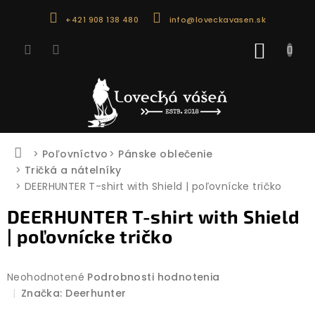
Prejsť
+421 908 138 480
info@loveckavasen.sk
na
obsah
NÁKU
KOŠÍK
Domov
Poľovníctvo
Pánske oblečenie
Tričká a nátelníky
DEERHUNTER T-shirt with Shield | poľovnícke tričko
DEERHUNTER T-shirt with Shield
| poľovnícke tričko
Priemerné
Neohodnotené
Podrobnosti hodnotenia
hodnotenie
Značka:
Deerhunter
produktu