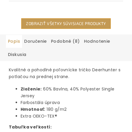
ZOBRAZIŤ VŠETKY SÚVISIACE PRODUKTY
Popis
Doručenie
Podobné (8)
Hodnotenie
Diskusia
Kvalitné a pohodlné poľovnícke tričko Deerhunter s
potlačou na prednej strane.
Zloženie:
60% Bavlna, 40% Polyester Single
Jersey
Farbostála úprava
Hmotnosť:
180 g/m2
Extra OEKO-TEX®
Tabuľka veľkostí: