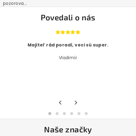
pozorova...
Povedali o nás
Majiteľ rád poradí, veci sú super.
Vladimír
<
>
Naše značky