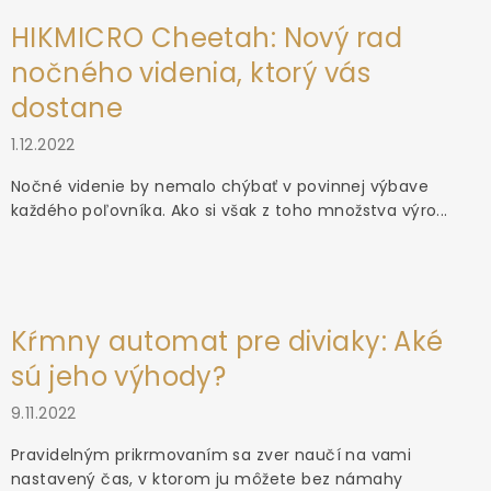
HIKMICRO Cheetah: Nový rad
nočného videnia, ktorý vás
dostane
1.12.2022
Nočné videnie by nemalo chýbať v povinnej výbave
každého poľovníka. Ako si však z toho množstva výro...
Kŕmny automat pre diviaky: Aké
sú jeho výhody?
9.11.2022
Pravidelným prikrmovaním sa zver naučí na vami
nastavený čas, v ktorom ju môžete bez námahy