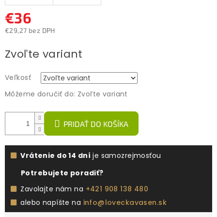
€36
€29,27 bez DPH
Jednotková
Zvoľte variant
cena:
Veľkosť
Môžeme doručiť do:
Zvoľte variant
PRIDAŤ DO KOŠÍKA
Vrátenie do 14 dní
je samozrejmosťou
Potrebujete poradiť?
Zavolajte nám na
+421 908 138 480
alebo napíšte na
info@loveckavasen.sk