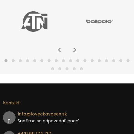
<
>
Kontakt
info
@
loveckavasen.sk
Snažíme sa odpovedať ihneď
+421 911 174 137