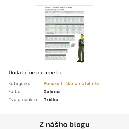
Dodatočné parametre
Kategória
:
Pánske tričká a nátelníky
Farba
:
Zelená
Typ produktu
:
Tričko
Z
Z nášho blogu
á