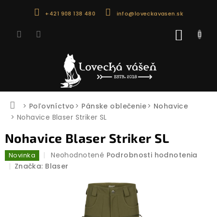
Prejsť
+421 908 138 480
info@loveckavasen.sk
na
obsah
NÁKU
KOŠÍK
Domov
Poľovníctvo
Pánske oblečenie
Nohavice
Nohavice Blaser Striker SL
Nohavice Blaser Striker SL
Priemerné
Neohodnotené
Podrobnosti hodnotenia
Novinka
hodnotenie
Značka:
Blaser
produktu
je
0,0
z