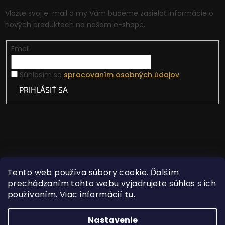
Vložte svoj e-mail a my Vám budeme zasielať informácie o
nových produktoch na našom e-shope.
Email
Súhlasím so
spracovaním osobných údajov
.
PRIHLÁSIŤ SA
Tento web používa súbory cookie. Ďalším
prechádzaním tohto webu vyjadrujete súhlas s ich
používaním. Viac informácií
tu
.
Vytvoril Shoptet
Nastavenie