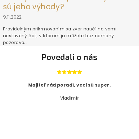
sú jeho výhody?
9.11.2022
Pravidelným prikrmovaním sa zver naučí na vami
nastavený čas, v ktorom ju môžete bez námahy
pozorova...
Povedali o nás
Majiteľ rád poradí, veci sú super.
Vladimír