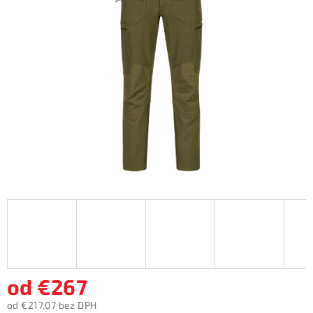
5
hviezdičiek.
od
€267
od
€217,07
bez DPH