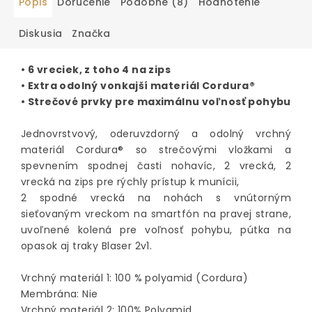
Popis
Doručenie
Podobné (8)
Hodnotenie
Diskusia
Značka
• 6 vreciek, z toho 4 na zips
• Extra odolný vonkajší materiál Cordura®
• Strečové prvky pre maximálnu voľnosť pohybu
Jednovrstvový, oderuvzdorný a odolný vrchný
materiál Cordura® so strečovými vložkami a
spevnením spodnej časti nohavíc, 2 vrecká, 2
vrecká na zips pre rýchly prístup k munícii,
2 spodné vrecká na nohách s vnútorným
sieťovaným vreckom na smartfón na pravej strane,
uvoľnené kolená pre voľnosť pohybu, pútka na
opasok aj traky Blaser 2v1.
Vrchný materiál 1: 100 % polyamid (Cordura)
Membrána: Nie
Vrchný materiál 2: 100% Polyamid