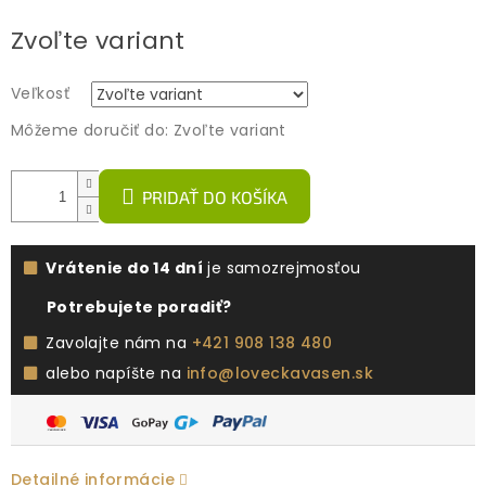
Jednotková
Zvoľte variant
cena:
Veľkosť
Môžeme doručiť do:
Zvoľte variant
PRIDAŤ DO KOŠÍKA
Vrátenie do 14 dní
je samozrejmosťou
Potrebujete poradiť?
Zavolajte nám na
+421 908 138 480
alebo napíšte na
info@loveckavasen.sk
Detailné informácie