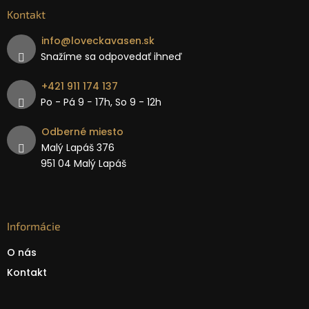
Kontakt
info
@
loveckavasen.sk
Snažíme sa odpovedať ihneď
+421 911 174 137
Po - Pá 9 − 17h, So 9 - 12h
Odberné miesto
Malý Lapáš 376
951 04 Malý Lapáš
Informácie
O nás
Kontakt