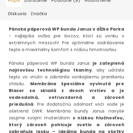
Popis
Doručenie
Podobné (8)
Hodnotenie
Diskusia
Značka
Pánska páperová WP bunda Janus v dĺžke Parka
- najlepšia voľba pre lovcov, ktorí sú vonku v
extrémnych mrazoch! Pre optimálne zadržiavanie
tepla a maximálny komfort s nízkou hmotnosťou.
Pánska páperová WP bunda Janus
je zateplená
najnovšou technológiou tkaniny
, aby udržala
teplo vo vnútri a zabránila vonkajšiemu prenikaniu
chladu.
Membrána špeciálne vyvinutá pre
Blaser sa skladá z dvoch vrstiev a je
vodeodolná, vetruvzdorná a zároveň
priedušná
. Pre dodatočnú odolnosť voči vode je
ošetrená DWR. Membrána bundy Janus navyše
zaujme svojim materiálom
s nízkou hlučnosťou,
ktorý zároveň pohlcuje svetlo a zároveň
zabraňuje lesku – ideálna bunda na všetky