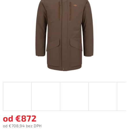
5
hviezdičiek.
od
€872
od
€708,94
bez DPH