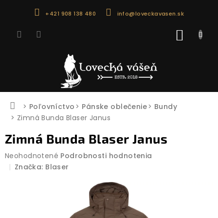
Prejsť
+421 908 138 480
info@loveckavasen.sk
na
obsah
NÁKU
KOŠÍK
Domov
Poľovníctvo
Pánske oblečenie
Bundy
Zimná Bunda Blaser Janus
Zimná Bunda Blaser Janus
Priemerné
Neohodnotené
Podrobnosti hodnotenia
hodnotenie
Značka:
Blaser
produktu
je
0,0
z