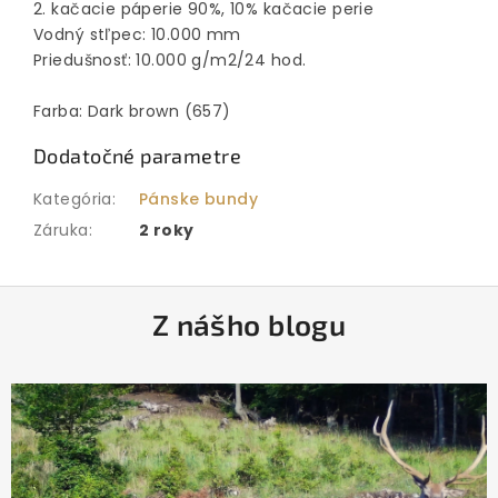
2. kačacie páperie 90%, 10% kačacie perie
Vodný stľpec: 10.000 mm
Priedušnosť: 10.000 g/m2/24 hod.
Farba: Dark brown (657)
Dodatočné parametre
Kategória
:
Pánske bundy
Záruka
:
2 roky
Z
Z nášho blogu
á
p
ä
t
i
e