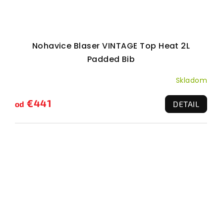
Nohavice Blaser VINTAGE Top Heat 2L
Padded Bib
Skladom
€441
od
DETAIL