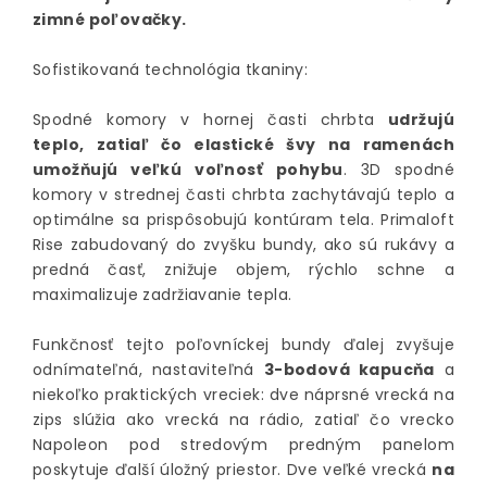
zimné poľovačky.
Sofistikovaná technológia tkaniny:
Spodné komory v hornej časti chrbta
udržujú
teplo, zatiaľ čo elastické švy na ramenách
umožňujú veľkú voľnosť pohybu
. 3D spodné
komory v strednej časti chrbta zachytávajú teplo a
optimálne sa prispôsobujú kontúram tela. Primaloft
Rise zabudovaný do zvyšku bundy, ako sú rukávy a
predná časť, znižuje objem, rýchlo schne a
maximalizuje zadržiavanie tepla.
Funkčnosť tejto poľovníckej bundy ďalej zvyšuje
odnímateľná, nastaviteľná
3-bodová kapucňa
a
niekoľko praktických vreciek: dve náprsné vrecká na
zips slúžia ako vrecká na rádio, zatiaľ čo vrecko
Napoleon pod stredovým predným panelom
poskytuje ďalší úložný priestor. Dve veľké vrecká
na