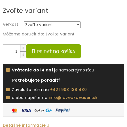
Jednotková
Zvoľte variant
cena:
Veľkosť
Môžeme doručiť do:
Zvoľte variant
PRIDAŤ DO KOŠÍKA
Vrátenie do 14 dní
je samozrejmosťou
Potrebujete poradiť?
Zavolajte nám na
+421 908 138 480
alebo napíšte na
info@loveckavasen.sk
Detailné informácie