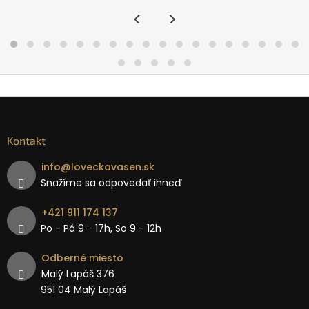
<
>
Kontakt
info
@
loveckavasen.sk
Snažíme sa odpovedať ihneď
+421 911 174 137
Po - Pá 9 − 17h, So 9 - 12h
Odberné miesto
Malý Lapáš 376
951 04 Malý Lapáš