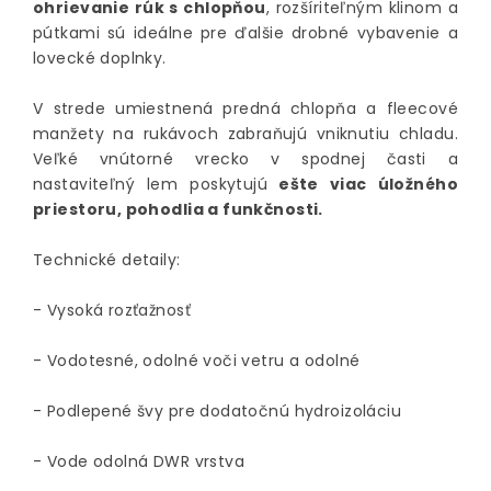
ohrievanie rúk s chlopňou
, rozšíriteľným klinom a
pútkami sú ideálne pre ďalšie drobné vybavenie a
lovecké doplnky.
V strede umiestnená predná chlopňa a fleecové
manžety na rukávoch zabraňujú vniknutiu chladu.
Veľké vnútorné vrecko v spodnej časti a
nastaviteľný lem poskytujú
ešte viac úložného
priestoru, pohodlia a funkčnosti.
Technické detaily:
- Vysoká rozťažnosť
- Vodotesné, odolné voči vetru a odolné
- Podlepené švy pre dodatočnú hydroizoláciu
- Vode odolná DWR vrstva