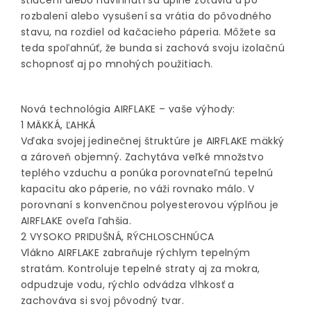
stlačení alebo navlhnutí sa úplne zotavia a po
rozbalení alebo vysušení sa vrátia do pôvodného
stavu, na rozdiel od kačacieho páperia. Môžete sa
teda spoľahnúť, že bunda si zachová svoju izolačnú
schopnosť aj po mnohých použitiach.
Nová technológia AIRFLAKE – vaše výhody:
1 MÄKKÁ, ĽAHKÁ
Vďaka svojej jedinečnej štruktúre je AIRFLAKE mäkký
a zároveň objemný. Zachytáva veľké množstvo
teplého vzduchu a ponúka porovnateľnú tepelnú
kapacitu ako páperie, no váži rovnako málo. V
porovnaní s konvenčnou polyesterovou výplňou je
AIRFLAKE oveľa ľahšia.
2 VYSOKO PRIDUŠNÁ, RÝCHLOSCHNÚCA
Vlákno AIRFLAKE zabraňuje rýchlym tepelným
stratám. Kontroluje tepelné straty aj za mokra,
odpudzuje vodu, rýchlo odvádza vlhkosť a
zachováva si svoj pôvodný tvar.