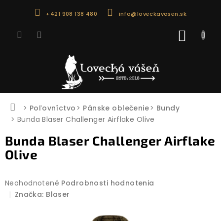
Prejsť
+421 908 138 480
info@loveckavasen.sk
na
obsah
NÁKU
KOŠÍK
Domov
Poľovníctvo
Pánske oblečenie
Bundy
Bunda Blaser Challenger Airflake Olive
Bunda Blaser Challenger Airflake
Olive
Priemerné
Neohodnotené
Podrobnosti hodnotenia
hodnotenie
Značka:
Blaser
produktu
je