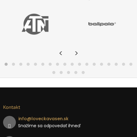
<
>
Kontakt
info
@
loveckavasen.sk
Snažíme sa odpovedať ihneď