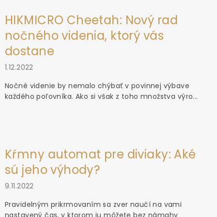
HIKMICRO Cheetah: Nový rad
nočného videnia, ktorý vás
dostane
1.12.2022
Nočné videnie by nemalo chýbať v povinnej výbave
každého poľovníka. Ako si však z toho množstva výro...
Kŕmny automat pre diviaky: Aké
sú jeho výhody?
9.11.2022
Pravidelným prikrmovaním sa zver naučí na vami
nastavený čas, v ktorom ju môžete bez námahy