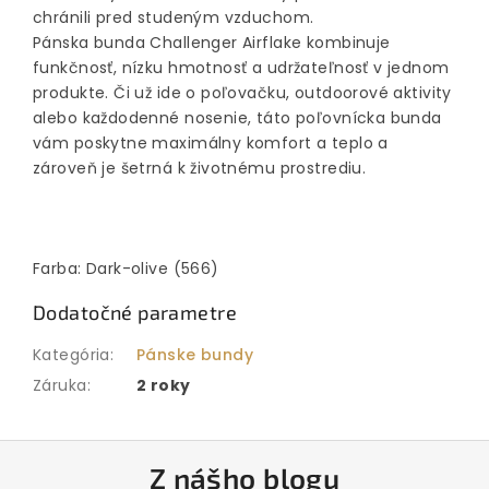
chránili pred studeným vzduchom.
Pánska bunda Challenger Airflake kombinuje
funkčnosť, nízku hmotnosť a udržateľnosť v jednom
produkte. Či už ide o poľovačku, outdoorové aktivity
alebo každodenné nosenie, táto poľovnícka bunda
vám poskytne maximálny komfort a teplo a
zároveň je šetrná k životnému prostrediu.
Farba: Dark-olive (566)
Dodatočné parametre
Kategória
:
Pánske bundy
Záruka
:
2 roky
Z
Z nášho blogu
á