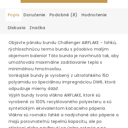
Popis
Doručenie
Podobné (8)
Hodnotenie
Diskusia
Značka
Objavte pánsku bundu Challenger AIRFLAKE - ľahkú,
rýchloschnúcu termo bundu s pôsobivo malým
objemom balenia! Táto bunda je navrhnutá tak, aby
umožňovala maximálne zadržiavanie tepla s
minimálnou hmotnosťou.
Vonkajšok bundy je vyrobený z ultraľahkého 15D
polyamidu so špeciálnou impregnáciou DWR, ktorá
odpudzuje mierny dážď.
Výplň bundy tvoria vlákna AIRFLAKE, ktoré sú
vyrobené zo 100% recyklovaného polyesteru a sú
syntetickým ekvivalentom kačacieho páperia.
Vlákna sú rovnako ľahké a nadýchané ako páperie a
majú porovnateľnú tepelnú kapacitu, ale po