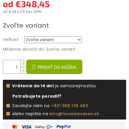
od
€348,45
od
€283,29
bez DPH
Jednotková
Zvoľte variant
cena:
Veľkosť
Môžeme doručiť do:
Zvoľte variant
PRIDAŤ DO KOŠÍKA
Vrátenie do 14 dní
je samozrejmosťou
Potrebujete poradiť?
Zavolajte nám na
+421 908 138 480
alebo napíšte na
info@loveckavasen.sk