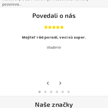
pozorova...
Povedali o nás
Majiteľ rád poradí, veci sú super.
Vladimír
<
>
Naše značky