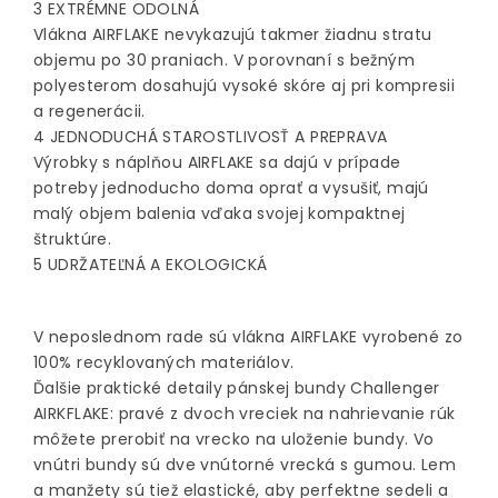
3 EXTRÉMNE ODOLNÁ
Vlákna AIRFLAKE nevykazujú takmer žiadnu stratu
objemu po 30 praniach. V porovnaní s bežným
polyesterom dosahujú vysoké skóre aj pri kompresii
a regenerácii.
4 JEDNODUCHÁ STAROSTLIVOSŤ A PREPRAVA
Výrobky s náplňou AIRFLAKE sa dajú v prípade
potreby jednoducho doma oprať a vysušiť, majú
malý objem balenia vďaka svojej kompaktnej
štruktúre.
5 UDRŽATEĽNÁ A EKOLOGICKÁ
V neposlednom rade sú vlákna AIRFLAKE vyrobené zo
100% recyklovaných materiálov.
Ďalšie praktické detaily pánskej bundy Challenger
AIRKFLAKE: pravé z dvoch vreciek na nahrievanie rúk
môžete prerobiť na vrecko na uloženie bundy. Vo
vnútri bundy sú dve vnútorné vrecká s gumou. Lem
a manžety sú tiež elastické, aby perfektne sedeli a