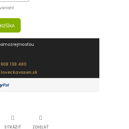
variant
 KOŠÍKA
samozrejmosťou
 908 138 480
@loveckavasen.sk
STRÁŽIŤ
ZDIEĽAŤ