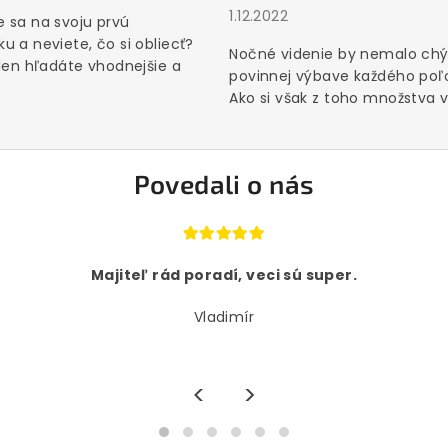
1.12.2022
 sa na svoju prvú
u a neviete, čo si obliecť?
Nočné videnie by nemalo chý
 len hľadáte vhodnejšie a
povinnej výbave každého poľ
Ako si však z toho množstva vý
Povedali o nás
Majiteľ rád poradí, veci sú super.
Vladimír
<
>