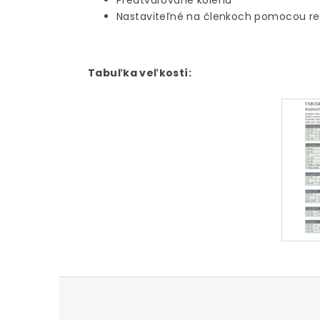
Predtvarované kolená
Nastaviteľné na členkoch pomocou re
Tabuľka veľkostí:
Z
á