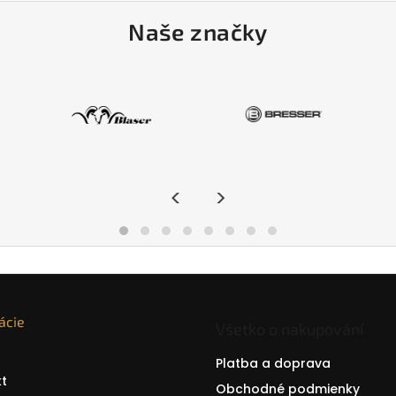
Naše značky
<
>
ácie
Všetko o nakupování
Platba a doprava
t
Obchodné podmienky