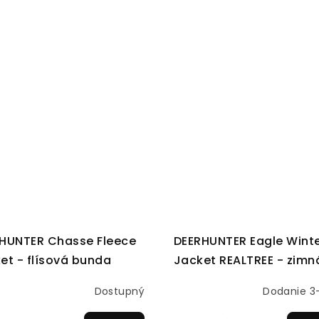
HUNTER Chasse Fleece
DEERHUNTER Eagle Wint
et - flísová bunda
Jacket REALTREE - zimn
poľovnícka bunda
Dostupný
Dodanie 3