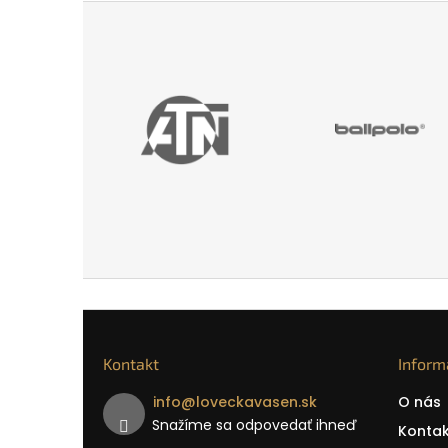
Kontakt
Inform
info
@
loveckavasen.sk
O nás
Snažíme sa odpovedať ihneď
Kontak