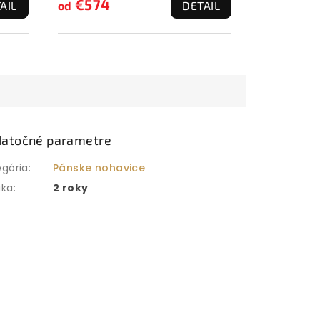
€574
AIL
od
DETAIL
atočné parametre
egória
:
Pánske nohavice
uka
:
2 roky