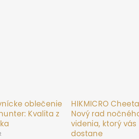
vnícke oblečenie
HIKMICRO Cheeta
unter: Kvalita z
Nový rad nočnéh
ka
videnia, ktorý vás
dostane
2