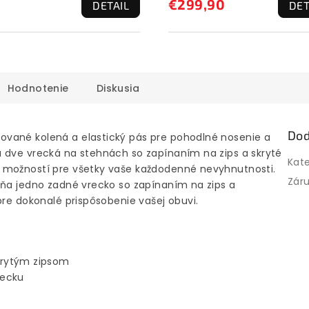
€299,90
DETAIL
DET
Hodnotenie
Diskusia
Dod
vané kolená a elastický pás pre pohodlné nosenie a
 dve vrecká na stehnách so zapínaním na zips a skryté
Kat
 možností pre všetky vaše každodenné nevyhnutnosti.
Zár
ĺňa jedno zadné vrecko so zapínaním na zips a
pre dokonalé prispôsobenie vašej obuvi.
krytým zipsom
recku