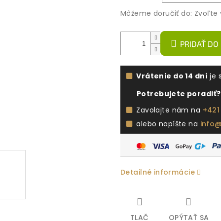
Môžeme doručiť do:
Zvoľte 
PRIDAŤ DO
Vrátenie do 14 dní
je 
Potrebujete poradiť?
Zavolajte nám na
+421
alebo napíšte na
info
Detailné informácie
TLAČ
OPÝTAŤ SA