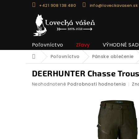
Prejsť
+421 908 138 480
info@loveckavasen.sk
na
obsah
Poľovníctvo
Zľavy
VÝHODNÉ SAD
Poľovníctvo
Pánske oblečenie
Domov
DEERHUNTER Chasse Trouse
Priemerné
Neohodnotené
Podrobnosti hodnotenia
Zn
hodnotenie
produktu
je
0,0
z
5
hviezdičiek.