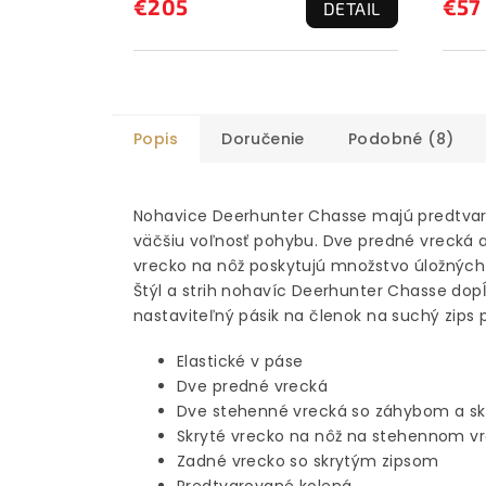
€205
€57
DETAIL
Popis
Doručenie
Podobné (8)
Nohavice Deerhunter Chasse majú predtvaro
väčšiu voľnosť pohybu. Dve predné vrecká a
vrecko na nôž poskytujú množstvo úložných
Štýl a strih nohavíc Deerhunter Chasse dop
nastaviteľný pásik na členok na suchý zips 
Elastické v páse
Dve predné vrecká
Dve stehenné vrecká so záhybom a s
Skryté vrecko na nôž na stehennom v
Zadné vrecko so skrytým zipsom