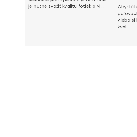
je nutné zvážiť kvalitu fotiek a vi...
Chystáte
poľovačk
Alebo si
kval...
u za iné