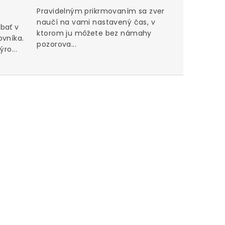
Pravidelným prikrmovaním sa zver
naučí na vami nastavený čas, v
bať v
ktorom ju môžete bez námahy
ovníka.
pozorova...
ro...
Perfektn