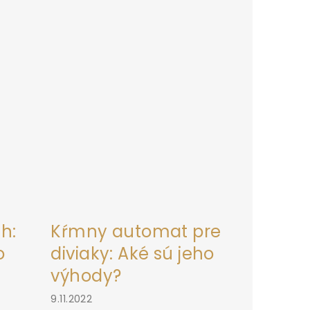
h:
Kŕmny automat pre
o
diviaky: Aké sú jeho
výhody?
9.11.2022