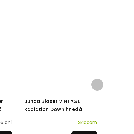
Ďalší
produkt
er
Bunda Blaser VINTAGE
á
Radiation Down hnedá
-5 dní
Skladom