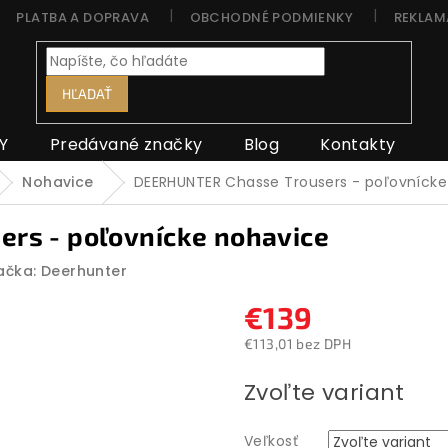
PLATBA A DOPRAVA
OBCHODNÉ PODMIENKY
REKLAM
HĽADAŤ
Y
Predávané značky
Blog
Kontakty
Nohavice
DEERHUNTER Chasse Trousers - poľovnícke
rs - poľovnícke nohavice
ačka:
Deerhunter
€139
€113,01 bez DPH
Jednotková
Zvoľte variant
cena:
Veľkosť