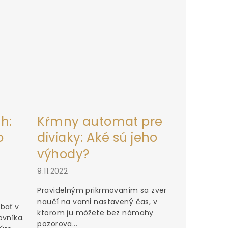
h:
Kŕmny automat pre
o
diviaky: Aké sú jeho
výhody?
9.11.2022
Pravidelným prikrmovaním sa zver
naučí na vami nastavený čas, v
bať v
ktorom ju môžete bez námahy
ovníka.
pozorova...