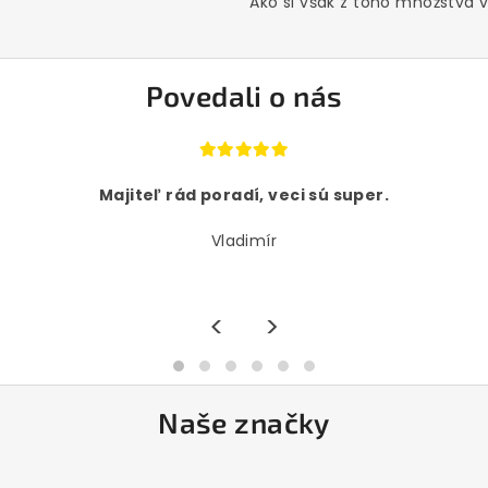
Ako si však z toho množstva vý
Povedali o nás
Majiteľ rád poradí, veci sú super.
Vladimír
<
>
Naše značky