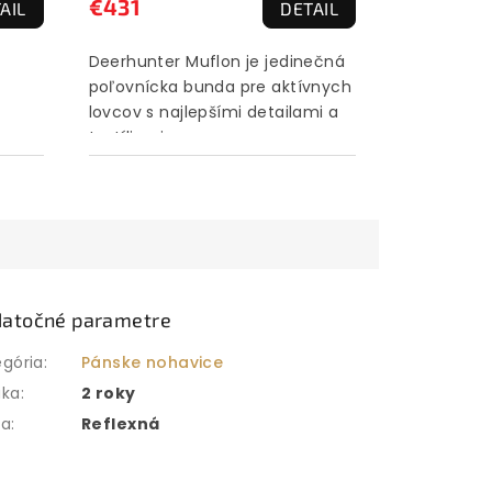
€431
AIL
DETAIL
Deerhunter Muflon je jedinečná
poľovnícka bunda pre aktívnych
lovcov s najlepšími detailami a
textíliami.
atočné parametre
egória
:
Pánske nohavice
uka
:
2 roky
ba
:
Reflexná