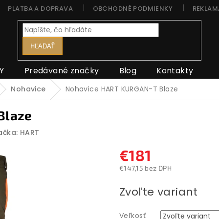
PLATBA A DOPRAVA
OBCHODNÉ PODMIENKY
REKLAM
HĽADAŤ
Y
Predávané značky
Blog
Kontakty
Nohavice
Nohavice HART KURGAN-T Blaze
Blaze
ačka:
HART
€181
€147,15 bez DPH
Jednotková
Zvoľte variant
cena:
Veľkosť