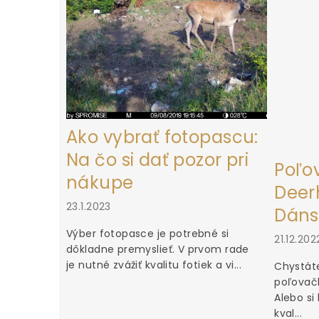
e
Ako vybrať fotopascu:
Na čo si dať pozor pri
Poľo
nákupe
Deerh
23.1.2023
Dáns
Výber fotopasce je potrebné si
21.12.202
dôkladne premyslieť. V prvom rade
je nutné zvážiť kvalitu fotiek a vi...
Chystáte
poľovačk
Alebo si
kval...