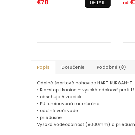
€78
€
DETAIL
od
Popis
Doručenie
Podobné (8)
Odolné športové nohavice HART KURGAN-T.
• Rip-stop tkanina – vysoká odolnosť proti t
• obsahuje 5 vreciek
• PU laminovaná membrána
• odolné voči vode
• priedušné
Vysoká vodeodolnosť (8000mm) a priedušn