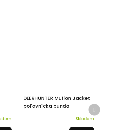
DEERHUNTER Muflon Jacket |
poľovnícka bunda
Ďalší
produkt
ladom
Skladom