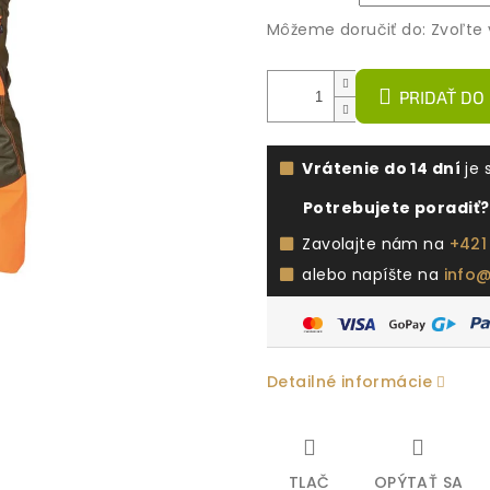
Môžeme doručiť do:
Zvoľte 
PRIDAŤ DO
Vrátenie do 14 dní
je 
Potrebujete poradiť?
Zavolajte nám na
+421
alebo napíšte na
info
Detailné informácie
TLAČ
OPÝTAŤ SA