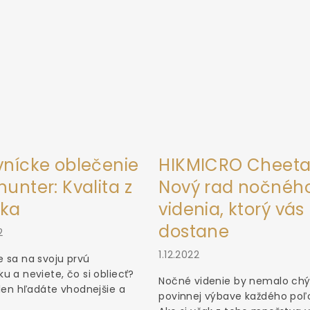
vnícke oblečenie
HIKMICRO Cheeta
unter: Kvalita z
Nový rad nočnéh
ka
videnia, ktorý vás
dostane
2
1.12.2022
 sa na svoju prvú
u a neviete, čo si obliecť?
Nočné videnie by nemalo chý
 len hľadáte vhodnejšie a
povinnej výbave každého poľ