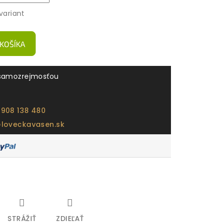
variant
 KOŠÍKA
samozrejmosťou
 908 138 480
@loveckavasen.sk
STRÁŽIŤ
ZDIEĽAŤ