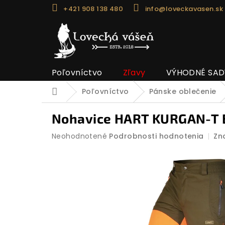
Prejsť
+421 908 138 480
info@loveckavasen.sk
na
obsah
Poľovníctvo
Zľavy
VÝHODNÉ SAD
Poľovníctvo
Pánske oblečenie
Domov
Nohavice HART KURGAN-T 
Priemerné
Neohodnotené
Podrobnosti hodnotenia
Zn
hodnotenie
produktu
je
0,0
z
5
hviezdičiek.