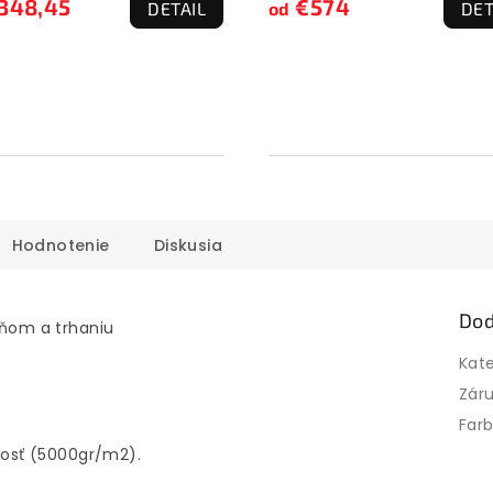
348,45
€574
DETAIL
od
DET
Hodnotenie
Diskusia
Dod
ŕňom a trhaniu
Kat
Zár
Far
osť (5000gr/m2).