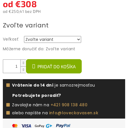
od
€308
od
€250,41
bez DPH
Jednotková
Zvoľte variant
cena:
Veľkosť
Môžeme doručiť do:
Zvoľte variant
PRIDAŤ DO KOŠÍKA
Vrátenie do 14 dní
je samozrejmosťou
Potrebujete poradiť?
Zavolajte nám na
+421 908 138 480
alebo napíšte na
info@loveckavasen.sk