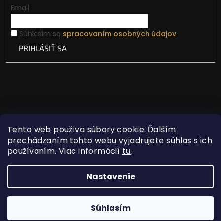
Email
Súhlasím so
spracovaním osobných údajov
.
PRIHLÁSIŤ SA
Tento web používa súbory cookie. Ďalším
prechádzaním tohto webu vyjadrujete súhlas s ich
používaním. Viac informácií
tu
.
Vytvoril Shoptet
Nastavenie
Copyright 2026
Lovecká vášeň
. Všetky práva
Súhlasím
vyhradené.