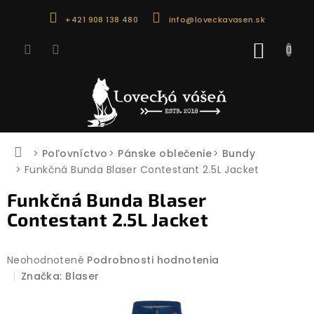
Prejsť
+421 908 138 480
info@loveckavasen.sk
na
obsah
NÁKU
KOŠÍK
Domov
Poľovníctvo
Pánske oblečenie
Bundy
Funkčná Bunda Blaser Contestant 2.5L Jacket
Funkčná Bunda Blaser
Contestant 2.5L Jacket
Priemerné
Neohodnotené
Podrobnosti hodnotenia
hodnotenie
Značka:
Blaser
produktu
je