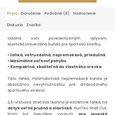
Popis
Doručenie
Podobné (8)
Hodnotenie
Diskusia
Značka
Odolná voči poveternostným vplyvom,
elastická.Univerzálna bunda pre športovú streľbu.
• Ľahká, vetruodolná, nepremokavá, priedušná
• Maximálna voľnosť pohybu
• Kompaktná, zbaliteľná do vlastného vrecka
Táto ľahká, minimalistická nepremokavá bunda je
absolútnou nevyhnutnosťou pre ambiciózneho
športového strelca!
2,5-vrstvová strečová tkanina je extrémne ľahká, na
dotyk veľmi pružná a elastická
. HunTec Shell Cut,
ktorý bol špeciálne vyvinutý
pre lovecké