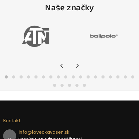
Naše značky
<
>
Kontakt
info
@
loveckavasen.sk