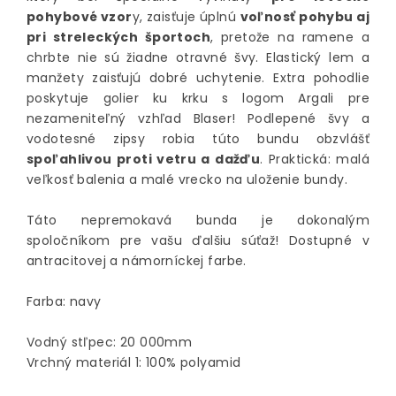
pohybové vzor
y, zaisťuje úplnú
voľnosť pohybu aj
pri streleckých športoch
, pretože na ramene a
chrbte nie sú žiadne otravné švy. Elastický lem a
manžety zaisťujú dobré uchytenie. Extra pohodlie
poskytuje golier ku krku s logom Argali pre
nezameniteľný vzhľad Blaser! Podlepené švy a
vodotesné zipsy robia túto bundu obzvlášť
spoľahlivou proti vetru a dažďu
. Praktická: malá
veľkosť balenia a malé vrecko na uloženie bundy.
Táto nepremokavá bunda je dokonalým
spoločníkom pre vašu ďalšiu súťaž! Dostupné v
antracitovej a námorníckej farbe.
Farba: navy
Vodný stľpec: 20 000mm
Vrchný materiál 1: 100% polyamid