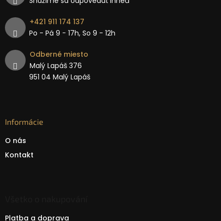
Snažíme sa odpovedať ihneď
+421 911 174 137
Po - Pá 9 − 17h, So 9 - 12h
Odberné miesto
Malý Lapáš 376
951 04 Malý Lapáš
Informácie
O nás
Kontakt
Všetko o nakupování
Platba a doprava