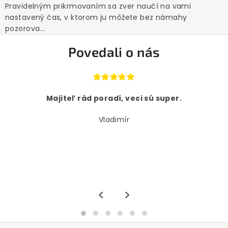
Pravidelným prikrmovaním sa zver naučí na vami
nastavený čas, v ktorom ju môžete bez námahy
pozorova...
Povedali o nás
Majiteľ rád poradí, veci sú super.
Vladimír
<
>