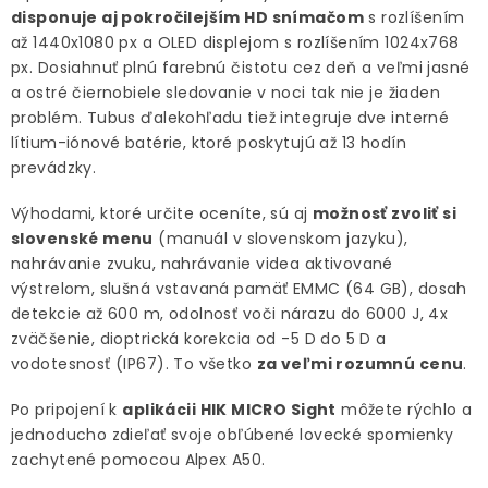
disponuje aj pokročilejším HD snímačom
s rozlíšením
až 1440x1080 px a OLED displejom s rozlíšením 1024x768
px. Dosiahnuť plnú farebnú čistotu cez deň a veľmi jasné
a ostré čiernobiele sledovanie v noci tak nie je žiaden
problém. Tubus ďalekohľadu tiež integruje dve interné
lítium-iónové batérie, ktoré poskytujú až 13 hodín
prevádzky.
Výhodami, ktoré určite oceníte, sú aj
možnosť zvoliť si
slovenské menu
(manuál v slovenskom jazyku),
nahrávanie zvuku, nahrávanie videa aktivované
výstrelom, slušná vstavaná pamäť EMMC (64 GB), dosah
detekcie až 600 m, odolnosť voči nárazu do 6000 J, 4x
zväčšenie, dioptrická korekcia od -5 D do 5 D a
vodotesnosť (IP67). To všetko
za veľmi rozumnú cenu
.
Po pripojení k
aplikácii HIK MICRO Sight
môžete rýchlo a
jednoducho zdieľať svoje obľúbené lovecké spomienky
zachytené pomocou Alpex A50.