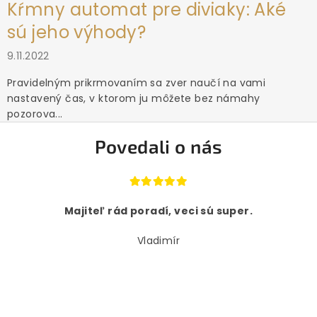
Kŕmny automat pre diviaky: Aké
sú jeho výhody?
9.11.2022
Pravidelným prikrmovaním sa zver naučí na vami
nastavený čas, v ktorom ju môžete bez námahy
pozorova...
Povedali o nás
Majiteľ rád poradí, veci sú super.
Vladimír