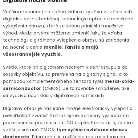
Väčšina zariadení na nočné videnie využíva v súčasnosti
digitálnu verziu tradičnej technológie optoelektronického
vylepšenia obrazu, ktorá so sebou priniesla množstvo
výhod. Medzi prvými môžeme zmieniť fakt, že vďaka
technológii digitálneho vylepšenia obrazu sú zariadenia
na nočné videnie
menšie, ľahšie a majú
všestrannejšie využitie
.
Svetlo, ktoré pri digitálnom nočnom videní vstupuje do
šošovky objektívu, sa premieňa na digitálny signál, a to
pomocou komplementárneho senzora typu
metal-oxid-
semiconductor
(CMOS). Je to rovnaké zariadenie, aké
sa využíva napríklad v digitálnych kamerách.
Digitálny obraz je následne možné elektronicky vylepšiť a
niekoľkokrát zväčšiť. Samozrejme, konečný výsledok na
prezeranie sa premieta na LCD displej. Pamätajte, že čím
väčší je snímač CMOS,
tým vyššie rozlíšenie obrazu
dostanete
. Priemerne sa rozlíšenie pre zariadenia na