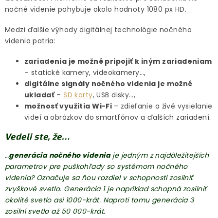
nočné videnie pohybuje okolo hodnoty 1080 px HD.
Medzi ďalšie výhody digitálnej technológie nočného
videnia patria:
zariadenia je možné pripojiť k iným zariadeniam
– statické kamery, videokamery…,
digitálne signály nočného videnia je možné
ukladať
–
SD karty
, USB disky…,
možnosť využitia Wi-Fi
– zdieľanie a živé vysielanie
videí a obrázkov do smartfónov a ďalších zariadení.
Vedeli ste, že…
…
generácia nočného videnia
je jedným z najdôležitejších
parametrov pre puškohľady so systémom nočného
videnia? Označuje sa ňou rozdiel v schopnosti zosilniť
zvyškové svetlo. Generácia 1 je napríklad schopná zosilniť
okolité svetlo asi 1000-krát. Naproti tomu generácia 3
zosilní svetlo až 50 000-krát.