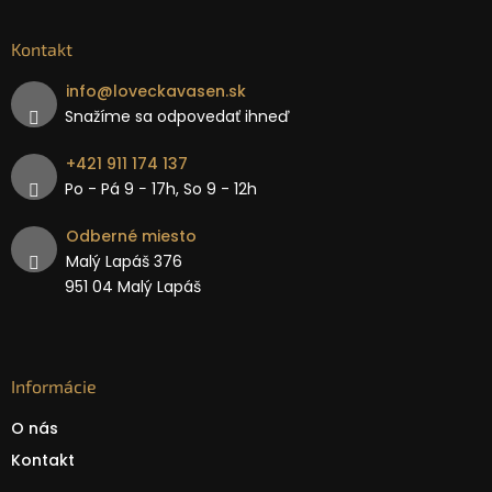
Kontakt
info
@
loveckavasen.sk
Snažíme sa odpovedať ihneď
+421 911 174 137
Po - Pá 9 − 17h, So 9 - 12h
Odberné miesto
Malý Lapáš 376
951 04 Malý Lapáš
Informácie
O nás
Kontakt