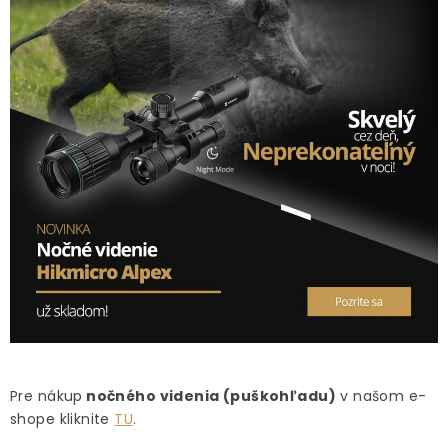
Pre nákup
nočného videnia (puškohľadu)
v našom e-
shope
kliknite
TU
.