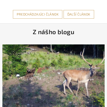
PREDCHÁDZAJÚCI ČLÁNOK
ĎALŠÍ ČLÁNOK
Z
Z nášho blogu
á
p
ä
t
i
e