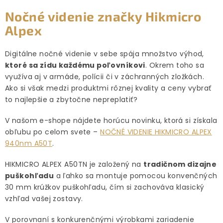
Nočné videnie značky Hikmicro
Alpex
Digitálne nočné videnie v sebe spája množstvo výhod,
ktoré sa zídu každému poľovníkovi
. Okrem toho sa
využíva aj v armáde, polícii či v záchranných zložkách.
Ako si však medzi produktmi rôznej kvality a ceny vybrať
to najlepšie a zbytočne nepreplatiť?
V našom e-shope nájdete horúcu novinku, ktorá si získala
obľubu po celom svete –
NOČNÉ VIDENIE HIKMICRO ALPEX
940nm A50T
.
HIKMICRO ALPEX A50TN je založený na
tradičnom dizajne
puškohľadu
a ľahko sa montuje pomocou konvenčných
30 mm krúžkov puškohľadu, čím si zachováva klasický
vzhľad vašej zostavy.
V porovnaní s konkurenčnými výrobkami zariadenie