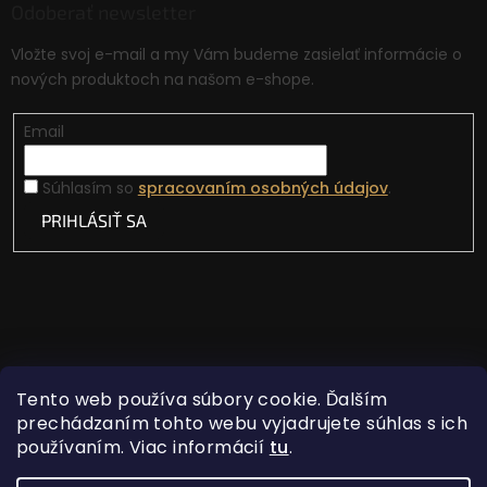
Odoberať newsletter
Vložte svoj e-mail a my Vám budeme zasielať informácie o
nových produktoch na našom e-shope.
Email
Súhlasím so
spracovaním osobných údajov
.
PRIHLÁSIŤ SA
Tento web používa súbory cookie. Ďalším
prechádzaním tohto webu vyjadrujete súhlas s ich
používaním. Viac informácií
tu
.
Vytvoril Shoptet