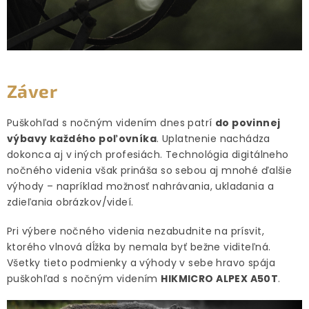
Záver
Puškohľad s nočným videním dnes patrí
do povinnej
výbavy každého poľovníka
. Uplatnenie nachádza
dokonca aj v iných profesiách. Technológia digitálneho
nočného videnia však prináša so sebou aj mnohé ďalšie
výhody – napríklad možnosť nahrávania, ukladania a
zdieľania obrázkov/videí.
Pri výbere nočného videnia nezabudnite na prísvit,
ktorého vlnová dĺžka by nemala byť bežne viditeľná.
Všetky tieto podmienky a výhody v sebe hravo spája
puškohľad s nočným videním
HIKMICRO ALPEX A50T
.