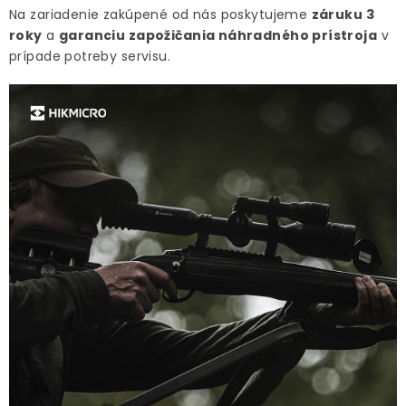
Na zariadenie zakúpené od nás poskytujeme
záruku 3
roky
a
garanciu zapožičania náhradného prístroja
v
prípade potreby servisu.