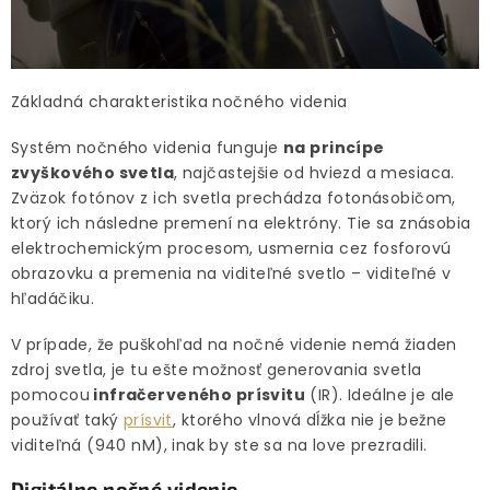
Základná charakteristika nočného videnia
Systém nočného videnia funguje
na princípe
zvyškového svetla
, najčastejšie od hviezd a mesiaca.
Zväzok fotónov z ich svetla prechádza fotonásobičom,
ktorý ich následne premení na elektróny. Tie sa znásobia
elektrochemickým procesom, usmernia cez fosforovú
obrazovku a premenia na viditeľné svetlo – viditeľné v
hľadáčiku.
V prípade, že puškohľad na nočné videnie nemá žiaden
zdroj svetla, je tu ešte možnosť generovania svetla
pomocou
infračerveného prísvitu
(IR). Ideálne je ale
používať taký
prísvit
, ktorého vlnová dĺžka nie je bežne
viditeľná (940 nM), inak by ste sa na love prezradili.
Digitálne nočné videnie