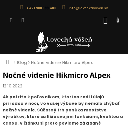
Prejsť
+421 908 138 480
info@loveckavasen.sk
na
obsah
NÁKU
KOŠÍK
Domov
Blog
Nočné videnie Hikmicro Alpex
Nočné videnie Hikmicro Alpex
12.10.2022
Ak patríte k poľovníkom, ktorí sa radi túlajú
prírodou v noci, vo vašej výbave by nemalo chýbať
nočné videnie. Súčasný trh ponúka množstvo
výrobkov, ktoré sa líšia svojimi funkciami, kvalitou a
cenou. V článku si preto povieme základné