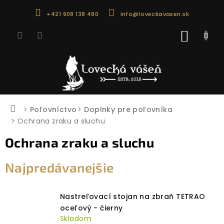
Prejsť
+421 908 138 480
info@loveckavasen.sk
na
obsah
NÁKU
KOŠÍK
Domov
Poľovníctvo
Doplnky pre poľovníka
Ochrana zraku a sluchu
Ochrana zraku a sluchu
Najpredávanejšie
Nastreľovací stojan na zbraň TETRAO
oceľový - čierny
Skladom