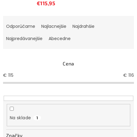
€115,95
R
Odporúčame
Najlacnejšie
Najdrahšie
a
d
Najpredávanejšie
Abecedne
e
n
i
Cena
e
€
115
€
116
p
r
o
d
u
Na sklade
1
k
t
Značky