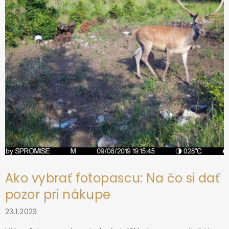
i
r
e
v
k
y
v
ý
p
i
s
u
Ako vybrať fotopascu: Na čo si dať
pozor pri nákupe
23.1.2023