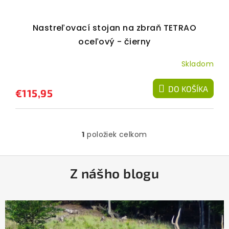
k
t
Nastreľovací stojan na zbraň TETRAO
o
oceľový - čierny
v
Skladom
DO KOŠÍKA
€115,95
1
položiek celkom
O
v
l
Z
á
Z nášho blogu
á
d
a
p
c
ä
i
e
t
p