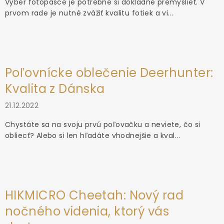
Výber fotopasce je potrebné si dôkladne premyslieť. V
prvom rade je nutné zvážiť kvalitu fotiek a vi...
Poľovnícke oblečenie Deerhunter:
Kvalita z Dánska
21.12.2022
Chystáte sa na svoju prvú poľovačku a neviete, čo si
obliecť? Alebo si len hľadáte vhodnejšie a kval...
HIKMICRO Cheetah: Nový rad
nočného videnia, ktorý vás