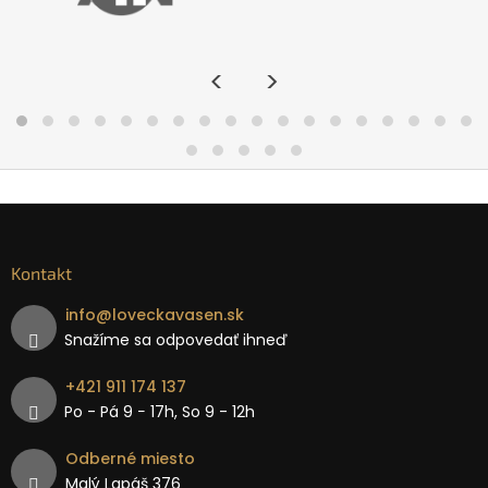
<
>
Kontakt
info
@
loveckavasen.sk
Snažíme sa odpovedať ihneď
+421 911 174 137
Po - Pá 9 − 17h, So 9 - 12h
Odberné miesto
Malý Lapáš 376