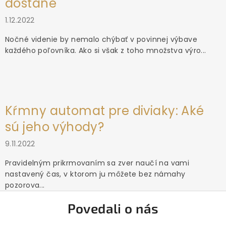
dostane
1.12.2022
Nočné videnie by nemalo chýbať v povinnej výbave
každého poľovníka. Ako si však z toho množstva výro...
Kŕmny automat pre diviaky: Aké
sú jeho výhody?
9.11.2022
Pravidelným prikrmovaním sa zver naučí na vami
nastavený čas, v ktorom ju môžete bez námahy
pozorova...
Povedali o nás