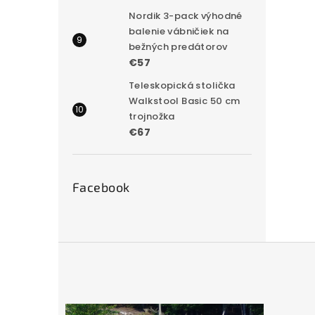
Nordik 3-pack výhodné
balenie vábničiek na
bežných predátorov
€57
Teleskopická stolička
Walkstool Basic 50 cm
trojnožka
€67
Facebook
Z
á
p
ä