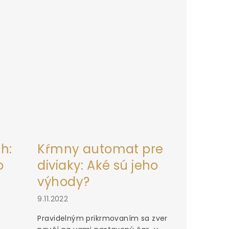
h:
Kŕmny automat pre
o
diviaky: Aké sú jeho
výhody?
9.11.2022
Pravidelným prikrmovaním sa zver