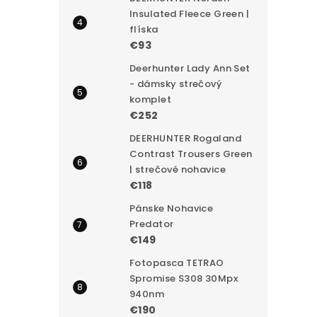
Insulated Fleece Green |
flíska
€93
Deerhunter Lady Ann Set
- dámsky strečový
komplet
€252
DEERHUNTER Rogaland
Contrast Trousers Green
| strečové nohavice
€118
Pánske Nohavice
Predator
€149
Fotopasca TETRAO
Spromise S308 30Mpx
940nm
€190