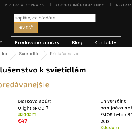
PLATBA A DOPRAVA
OBCHODNÉ PODMIENKY
REKLAM
HĽADAŤ
Y
Predávané značky
Blog
Kontakty
níka
Svietidlá
Príslušenstvo
slušenstvo k svietidlám
predávanejšie
Univerzálna
Diaľková spúšť
nabíjačka bat
Olight sROD 7
Skladom
EMOS Li-Ion B
€47
20D
Skladom