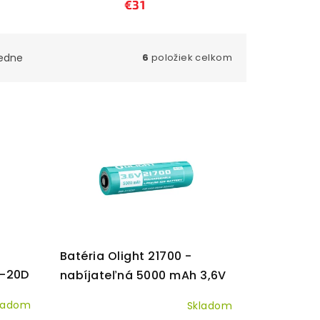
€31
edne
6
položiek celkom
Batéria Olight 21700 -
L-20D
nabíjateľná 5000 mAh 3,6V
litium
ladom
Skladom