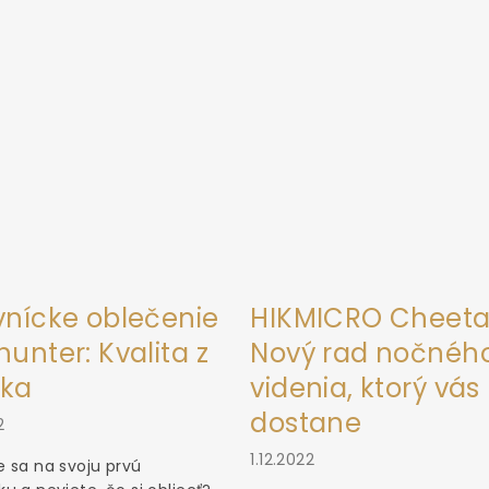
vnícke oblečenie
HIKMICRO Cheeta
unter: Kvalita z
Nový rad nočnéh
ka
videnia, ktorý vás
dostane
2
1.12.2022
 sa na svoju prvú