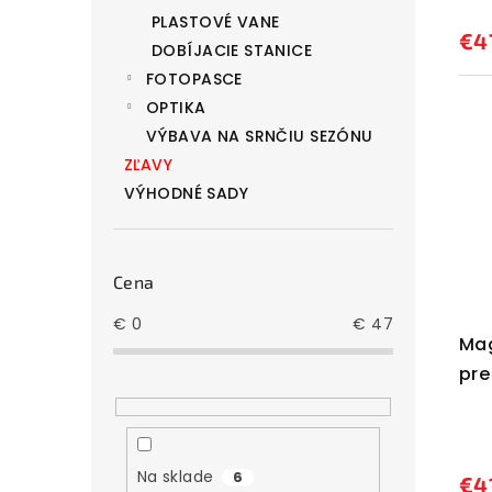
o
t
PLASTOVÉ VANE
v
o
€4
DOBÍJACIE STANICE
v
FOTOPASCE
OPTIKA
VÝBAVA NA SRNČIU SEZÓNU
ZĽAVY
VÝHODNÉ SADY
Cena
€
0
€
47
Mag
pre
War
Na sklade
6
€4