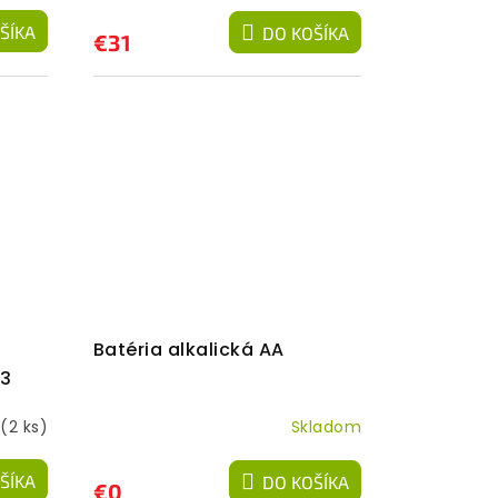
ŠÍKA
DO KOŠÍKA
€31
Batéria alkalická AA
03
m
(2 ks)
Skladom
ŠÍKA
DO KOŠÍKA
€0