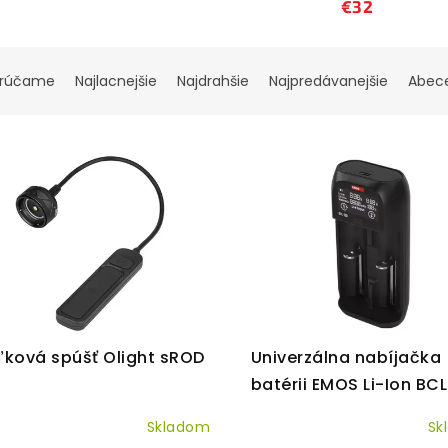
€32
rúčame
Najlacnejšie
Najdrahšie
Najpredávanejšie
Abec
ľková spúšť Olight sROD
Univerzálna nabíjačka
batérii EMOS Li-Ion BC
Skladom
Sk