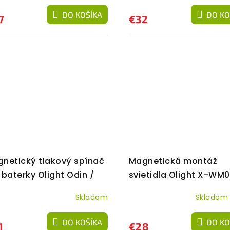
DO KOŠÍKA
DO KO
7
€32
netický tlakový spínač
Magnetická montáž
 baterky Olight Odin /
svietidla Olight X-WM
rior X Turbo (ROD-7)
Skladom
Sklado
DO KOŠÍKA
DO KO
1
€28