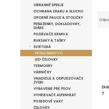
l
OBRANNÉ SPREJE
OCHRANA ZRAKU A SLUCHU
R
OPORNÉ PALICE A STOLIČKY
Odpo
a
PEŇAŽENKY, DOKLADOVKY,
d
DIÁRE
e
PODÁVAČE KRMIVA
V
n
RUKSAKY A TAŠKY
ý
SVIETIDLÁ
i
p
PRÍSLUŠENSTVO
e
i
LED ČELOVKY
p
s
TERMOSKY
r
p
VÁBNIČKY
o
r
VNADIDLÁ A ODPUDZOVAČE
d
o
ZVERI
Dia
u
VYBAVENIE PRE PSOV
d
7
k
VYHRIEVAČE ALPENHEAT
u
POSEDOVÉ VAKY
t
k
ČELOVKY