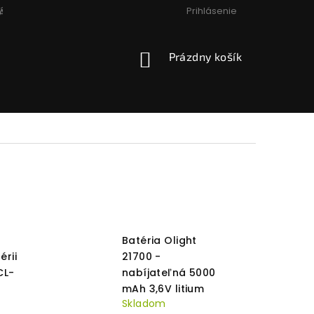
Prihlásenie
ÁCIA, VÝMENA, VRÁTENIE
PODMIENKY OCHRANY OSOBNÝCH
NÁKUPNÝ
Prázdny košík
KOŠÍK
Batéria Olight
érii
21700 -
CL-
nabíjateľná 5000
mAh 3,6V litium
Skladom