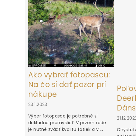
t
i
e
Ako vybrať fotopascu:
Na čo si dať pozor pri
Poľo
nákupe
Deerh
23.1.2023
Dáns
Výber fotopasce je potrebné si
21.12.202
dôkladne premyslieť. V prvom rade
je nutné zvážiť kvalitu fotiek a vi...
Chystáte