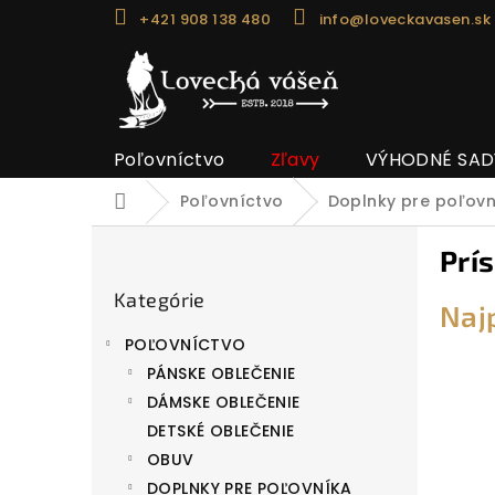
Prejsť
+421 908 138 480
info@loveckavasen.sk
na
obsah
Poľovníctvo
Zľavy
VÝHODNÉ SAD
Poľovníctvo
Doplnky pre poľov
Domov
B
Prí
o
Preskočiť
č
Kategórie
kategórie
Naj
n
POĽOVNÍCTVO
ý
PÁNSKE OBLEČENIE
p
DÁMSKE OBLEČENIE
a
DETSKÉ OBLEČENIE
n
OBUV
e
DOPLNKY PRE POĽOVNÍKA