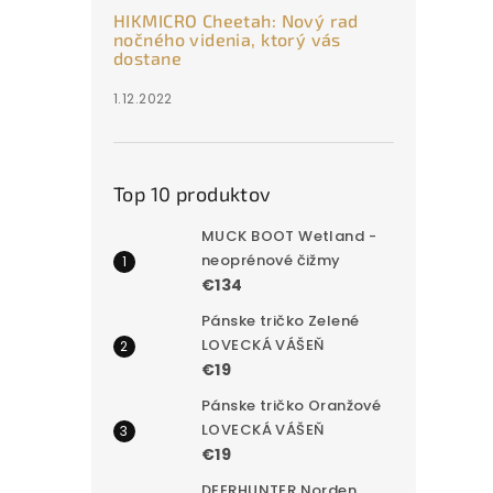
HIKMICRO Cheetah: Nový rad
nočného videnia, ktorý vás
dostane
1.12.2022
Top 10 produktov
MUCK BOOT Wetland -
neoprénové čižmy
€134
Pánske tričko Zelené
LOVECKÁ VÁŠEŇ
€19
Pánske tričko Oranžové
LOVECKÁ VÁŠEŇ
€19
DEERHUNTER Norden