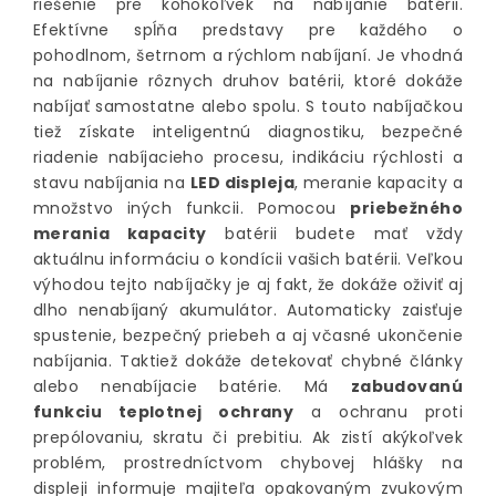
riešenie pre kohokoľvek na nabíjanie batérii.
Efektívne spĺňa predstavy pre každého o
pohodlnom, šetrnom a rýchlom nabíjaní. Je vhodná
na nabíjanie rôznych druhov batérii, ktoré dokáže
nabíjať samostatne alebo spolu. S touto nabíjačkou
tiež získate inteligentnú diagnostiku, bezpečné
riadenie nabíjacieho procesu, indikáciu rýchlosti a
stavu nabíjania na
LED displeja
, meranie kapacity a
množstvo iných funkcii. Pomocou
priebežného
merania kapacity
batérii budete mať vždy
aktuálnu informáciu o kondícii vašich batérii. Veľkou
výhodou tejto nabíjačky je aj fakt, že dokáže oživiť aj
dlho nenabíjaný akumulátor. Automaticky zaisťuje
spustenie, bezpečný priebeh a aj včasné ukončenie
nabíjania. Taktiež dokáže detekovať chybné články
alebo nenabíjacie batérie. Má
zabudovanú
funkciu teplotnej ochrany
a ochranu proti
prepólovaniu, skratu či prebitiu. Ak zistí akýkoľvek
problém, prostredníctvom chybovej hlášky na
displeji informuje majiteľa opakovaným zvukovým