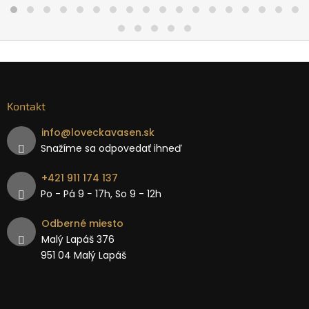
Kontakt
info
@
loveckavasen.sk
Snažíme sa odpovedať ihneď
+421 911 174 137
Po - Pá 9 − 17h, So 9 - 12h
Odberné miesto
Malý Lapáš 376
951 04 Malý Lapáš