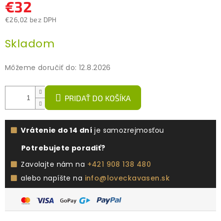
€32
€26,02 bez DPH
Jednotková
Skladom
cena:
Môžeme doručiť do:
12.8.2026
PRIDAŤ DO KOŠÍKA
Vrátenie do 14 dní
je samozrejmosťou
Potrebujete poradiť?
Zavolajte nám na
+421 908 138 480
alebo napíšte na
info@loveckavasen.sk