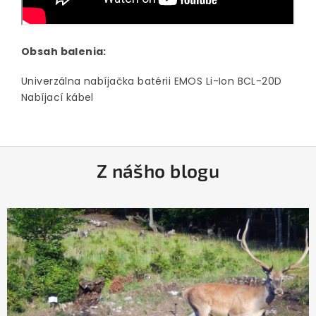
Obsah balenia:
Univerzálna nabíjačka batérii EMOS Li-Ion BCL-20D
Nabíjací kábel
Z
Z nášho blogu
á
p
ä
t
i
e