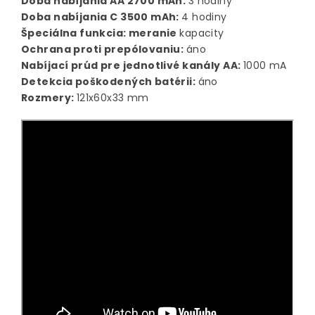
Doba nabíjania AA 2700 mAh:
3 hodiny
Doba nabíjania C 3500 mAh:
4 hodiny
Špeciálna funkcia: meranie
kapacity
Ochrana proti prepólovaniu:
áno
Nabíjací prúd pre jednotlivé kanály AA:
1000 mA
Detekcia poškodených batérii:
áno
Rozmery:
121x60x33 mm