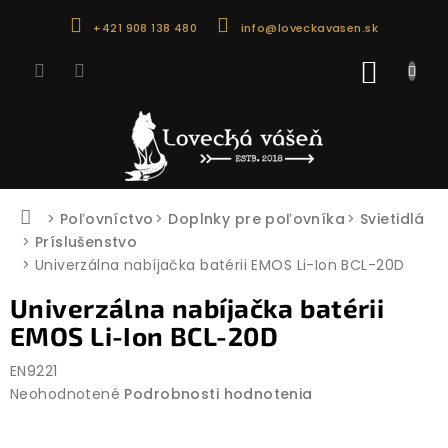
Prejsť
+421 908 138 480
info@loveckavasen.sk
na
obsah
NÁKU
KOŠÍK
Domov
Poľovníctvo
Doplnky pre poľovníka
Svietidlá
Príslušenstvo
Univerzálna nabíjačka batérii EMOS Li-Ion BCL-20D
Univerzálna nabíjačka batérii
EMOS Li-Ion BCL-20D
EN9221
Priemerné
Neohodnotené
Podrobnosti hodnotenia
hodnotenie
produktu