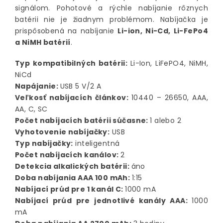
signálom. Pohotové a rýchle nabíjanie rôznych
batérii nie je žiadnym problémom. Nabíjačka je
prispôsobená na nabíjanie
Li-ion, Ni-Cd, Li-FePo4
a NiMH batérií
.
Typ kompatibilných batérii:
Li-Ion, LiFePO4, NiMH,
NiCd
Napájanie:
USB 5 V/2 A
Veľkosť nabíjacích článkov:
10440 – 26650, AAA,
AA, C, SC
Počet nabíjacích batérii súčasne:
1 alebo 2
Vyhotovenie nabíjačky:
USB
Typ nabíjačky:
inteligentná
Počet nabíjacích kanálov:
2
Detekcia alkalických batérii:
áno
Doba nabíjania AAA 100 mAh:
1:15
Nabíjací prúd pre 1 kanál C:
1000 mA
Nabíjací prúd pre jednotlivé kanály AAA:
1000
mA