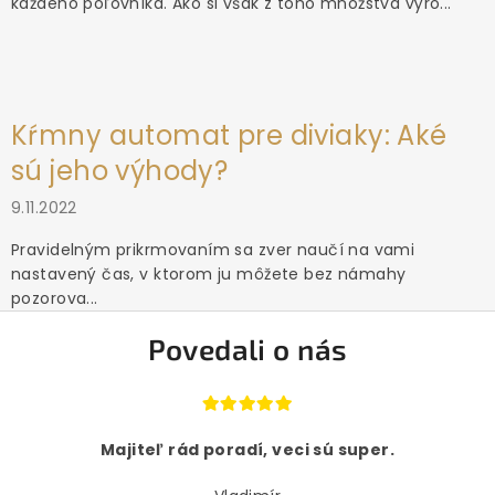
každého poľovníka. Ako si však z toho množstva výro...
Kŕmny automat pre diviaky: Aké
sú jeho výhody?
9.11.2022
Pravidelným prikrmovaním sa zver naučí na vami
nastavený čas, v ktorom ju môžete bez námahy
pozorova...
Povedali o nás
Majiteľ rád poradí, veci sú super.