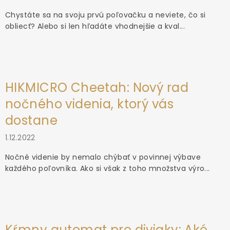
Chystáte sa na svoju prvú poľovačku a neviete, čo si
obliecť? Alebo si len hľadáte vhodnejšie a kval...
HIKMICRO Cheetah: Nový rad
nočného videnia, ktorý vás
dostane
1.12.2022
Nočné videnie by nemalo chýbať v povinnej výbave
každého poľovníka. Ako si však z toho množstva výro...
Kŕmny automat pre diviaky: Aké