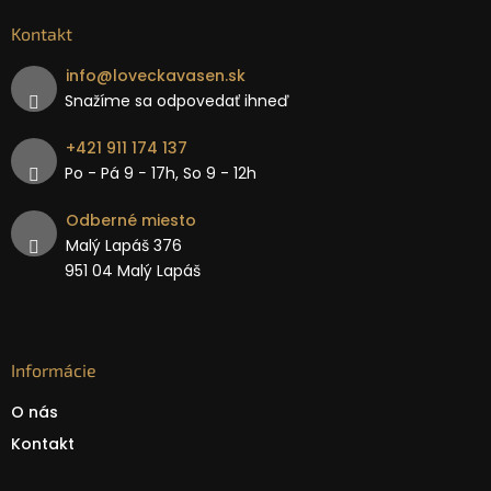
Kontakt
info
@
loveckavasen.sk
Snažíme sa odpovedať ihneď
+421 911 174 137
Po - Pá 9 − 17h, So 9 - 12h
Odberné miesto
Malý Lapáš 376
951 04 Malý Lapáš
Informácie
O nás
Kontakt