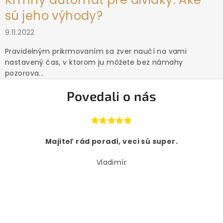
sú jeho výhody?
9.11.2022
Pravidelným prikrmovaním sa zver naučí na vami
nastavený čas, v ktorom ju môžete bez námahy
pozorova...
Povedali o nás
Majiteľ rád poradí, veci sú super.
Vladimír