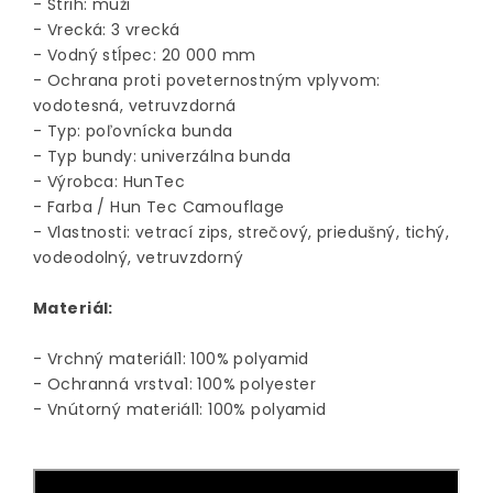
- Strih: muži
- Vrecká: 3 vrecká
- Vodný stĺpec: 20 000 mm
- Ochrana proti poveternostným vplyvom:
vodotesná, vetruvzdorná
- Typ: poľovnícka bunda
- Typ bundy: univerzálna bunda
- Výrobca: HunTec
- Farba / Hun Tec Camouflage
- Vlastnosti: vetrací zips, strečový, priedušný, tichý,
vodeodolný, vetruvzdorný
Materiál:
- Vrchný materiál1: 100% polyamid
- Ochranná vrstva1: 100% polyester
- Vnútorný materiál1: 100% polyamid