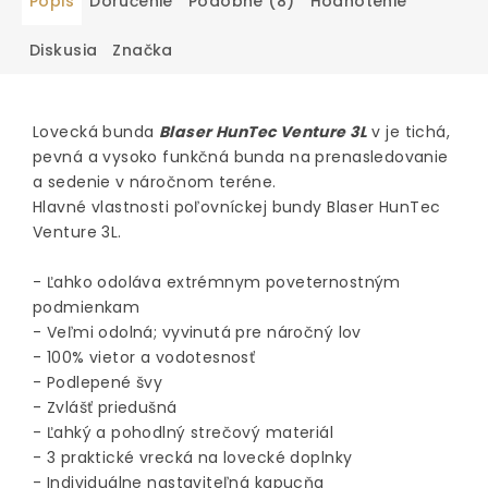
Popis
Doručenie
Podobné (8)
Hodnotenie
Diskusia
Značka
Lovecká bunda
Blaser HunTec Venture 3L
v je tichá,
pevná a vysoko funkčná bunda na prenasledovanie
a sedenie v náročnom teréne.
Hlavné vlastnosti poľovníckej bundy Blaser HunTec
Venture 3L.
- Ľahko odoláva extrémnym poveternostným
podmienkam
- Veľmi odolná; vyvinutá pre náročný lov
- 100% vietor a vodotesnosť
- Podlepené švy
- Zvlášť priedušná
- Ľahký a pohodlný strečový materiál
- 3 praktické vrecká na lovecké doplnky
- Individuálne nastaviteľná kapucňa