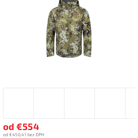
5
hviezdičiek.
od
€554
od
€450,41
bez DPH