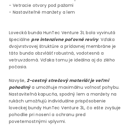
- Vetracie otvory pod pažami
- Nastaviteľné manžety a lem
Lovecká bunda HunTec Venture 3L bola vyvinutá
špeciálne
pre intenzívne poľovné revíry
. Vďaka
dvojvrstvovej štruktúre a prídavnej membráne je
táto bunda obzvlášť robustná, vodotesná a
vetruvzdorná. Vďaka tomu je ideálna aj do zlého
počasia.
Navyše,
2-cestný strečový materiál je veľmi
pohodlný
a umožňuje maximálnu voľnosť pohybu.
Nastaviteľná kapucňa, spodný lem a manžety na
rukách umožňujú individuálne prispôsobenie
loveckej bundy HunTec Venture 3L, čo ešte zvyšuje
pohodlie pri nosení a ochranu pred
poveternostnými vplyvmi.