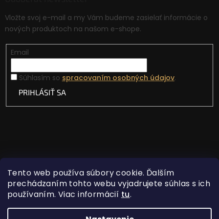
Vložte svoj e-mail a my Vám budeme zasielať informácie o
nových produktoch na našom e-shope.
Email
Súhlasím so
spracovaním osobných údajov
.
PRIHLÁSIŤ SA
Tento web používa súbory cookie. Ďalším
prechádzaním tohto webu vyjadrujete súhlas s ich
používaním. Viac informácií
tu
.
Vytvoril Shoptet