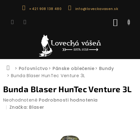
Prejsť
+421 908 138 480
info@loveckavasen.sk
na
obsah
NÁKU
KOŠÍK
Domov
Poľovníctvo
Pánske oblečenie
Bundy
Bunda Blaser HunTec Venture 3L
Bunda Blaser HunTec Venture 3L
Priemerné
Neohodnotené
Podrobnosti hodnotenia
hodnotenie
Značka:
Blaser
produktu
je
0,0
z