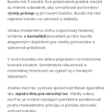
Bunda má 3 vrecká. Dve priestranné predné vrecká
sú mierne odsadené, aby umožňovali poľovníkovi
rýchly prístup
aj pri nosení batohu. Bunda má tiež
náprsné vrecko na cennosti a doklady.
Vďaka modernému strihu a športovej farebnej
schéme
v kamufláži
prevedení je táto bunda
elegantným doplnkom pre všetky poľovnícke a
súkromné príležitosti.
S touto bundou ste dobre pripravení na intenzívne
lovecké situácie. Kombinácia robustnosti a
minimálnej hmotnosti sa vyplatí aj v horských
oblastiach.
Značku HunTec vyvinula spoločnosť Blaser špeciálne
ako
alpskú líniu pre náročný lov
. Všetky odevy
HunTec je možné navzájom perfektne kombinovať
podľa modulárneho princípu a ponúka obrovskú
voľnosť pohybu.