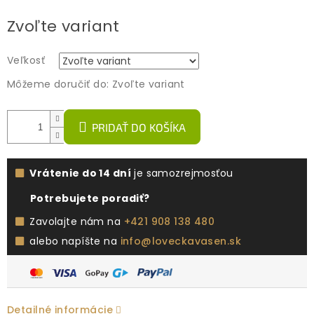
Jednotková
Zvoľte variant
cena:
Veľkosť
Môžeme doručiť do:
Zvoľte variant
PRIDAŤ DO KOŠÍKA
Vrátenie do 14 dní
je samozrejmosťou
Potrebujete poradiť?
Zavolajte nám na
+421 908 138 480
alebo napíšte na
info@loveckavasen.sk
Detailné informácie