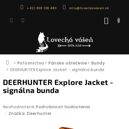
Prejsť
+421 908 138 480
info@loveckavasen.sk
na
obsah
NÁKU
KOŠÍK
Domov
Poľovníctvo
Pánske oblečenie
Bundy
DEERHUNTER Explore Jacket - signálna bunda
DEERHUNTER Explore Jacket -
signálna bunda
Priemerné
Neohodnotené
Podrobnosti hodnotenia
hodnotenie
Značka:
Deerhunter
produktu
je