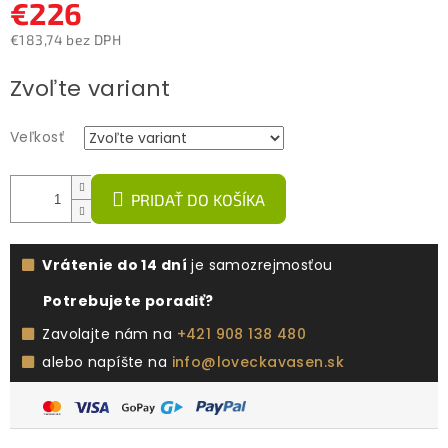
€226
€183,74 bez DPH
Jednotková
Zvoľte variant
cena:
Veľkosť
PRIDAŤ DO KOŠÍKA
Vrátenie do 14 dní
je samozrejmosťou
Potrebujete poradiť?
Zavolajte nám na
+421 908 138 480
alebo napíšte na
info@loveckavasen.sk