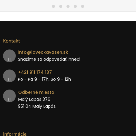
Kontakt
info
@
loveckavasen.sk
Snažíme sa odpovedať ihneď
+421 911 174 137
Po - Pá 9 − 17h, So 9 - 12h
Odberné miesto
Malý Lapáš 376
951 04 Malý Lapáš
Informácie