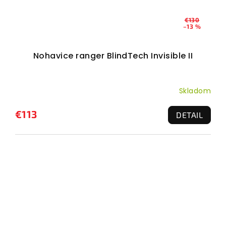
€130
–13 %
Nohavice ranger BlindTech Invisible II
Skladom
€113
DETAIL