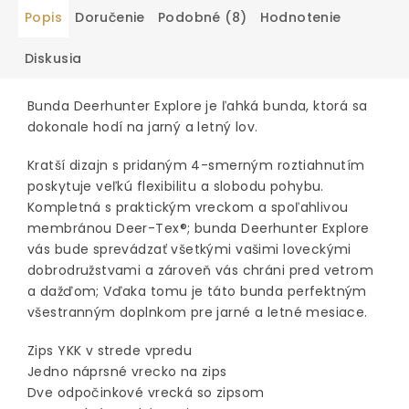
Popis
Doručenie
Podobné (8)
Hodnotenie
Diskusia
Bunda Deerhunter Explore je ľahká bunda, ktorá sa
dokonale hodí na jarný a letný lov.
Kratší dizajn s pridaným 4-smerným roztiahnutím
poskytuje veľkú flexibilitu a slobodu pohybu.
Kompletná s praktickým vreckom a spoľahlivou
membránou Deer-Tex®; bunda Deerhunter Explore
vás bude sprevádzať všetkými vašimi loveckými
dobrodružstvami a zároveň vás chráni pred vetrom
a dažďom; Vďaka tomu je táto bunda perfektným
všestranným doplnkom pre jarné a letné mesiace.
Zips YKK v strede vpredu
Jedno náprsné vrecko na zips
Dve odpočinkové vrecká so zipsom