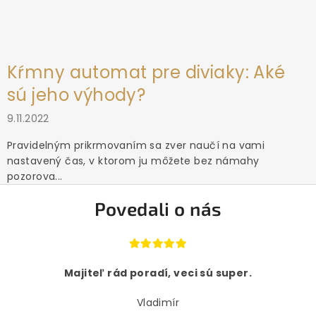
Kŕmny automat pre diviaky: Aké
sú jeho výhody?
9.11.2022
Pravidelným prikrmovaním sa zver naučí na vami
nastavený čas, v ktorom ju môžete bez námahy
pozorova...
Povedali o nás
Majiteľ rád poradí, veci sú super.
Vladimír