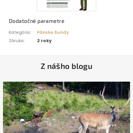
Dodatočné parametre
Kategória
:
Pánske bundy
Záruka
:
2 roky
Z
Z nášho blogu
á
p
ä
t
i
e