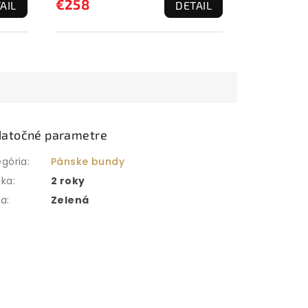
€258
AIL
DETAIL
atočné parametre
egória
:
Pánske bundy
uka
:
2 roky
ba
:
Zelená