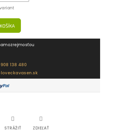
variant
 KOŠÍKA
samozrejmosťou
 908 138 480
@loveckavasen.sk
STRÁŽIŤ
ZDIEĽAŤ