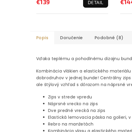
€139
€14
DETAIL
Popis
Doručenie
Podobné (8)
Vďaka teplému a pohodlnému dizajnu bunda
Kombinácia vlákien a elastického materiálu
dobrodruhov v jednej bunde! Centrálny zips
ale štýlový vzhľad s dôrazom na náprsné v
Zips v strede vpredu
Náprsné vrecko na zips
Dve predné vrecká na zips
Elastická lemovacia páska na golieri, 
Rebro na manžetách
Kombinácia vlasu a elastického mater