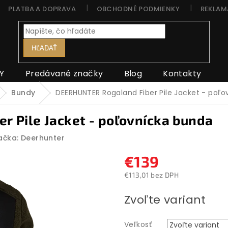
PLATBA A DOPRAVA
OBCHODNÉ PODMIENKY
REKLAM
HĽADAŤ
Y
Predávané značky
Blog
Kontakty
Bundy
DEERHUNTER Rogaland Fiber Pile Jacket - poľ
 Pile Jacket - poľovnícka bunda
ačka:
Deerhunter
€139
€113,01 bez DPH
Jednotková
Zvoľte variant
cena:
Veľkosť