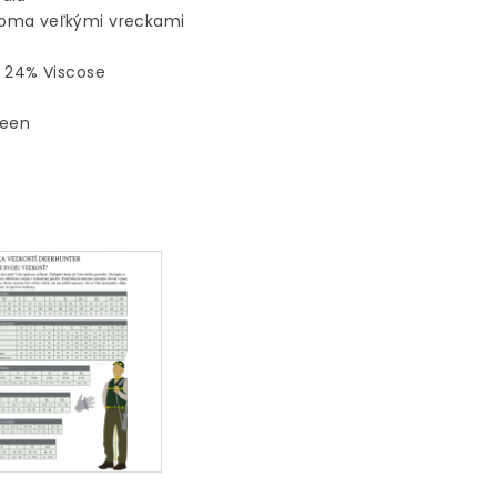
voma veľkými vreckami
/ 24% Viscose
reen