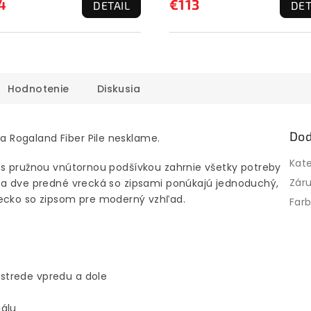
4
€113
DETAIL
DET
Hodnotenie
Diskusia
Dod
 Rogaland Fiber Pile nesklame.
Kat
 s pružnou vnútornou podšívkou zahrnie všetky potreby
Zár
 a dve predné vrecká so zipsami ponúkajú jednoduchý,
recko so zipsom pre moderný vzhľad.
Far
v strede vpredu a dole
iálu