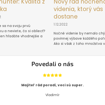
unter: Kvalita z
Nový rad nočnéh
ka
videnia, ktorý vás
dostane
2
1.12.2022
 sa na svoju prvú
u a neviete, čo si obliecť?
Nočné videnie by nemalo chý
 len hľadáte vhodnejšie a
povinnej výbave každého poľ
Ako si však z toho množstva vý
Povedali o nás
Majiteľ rád poradí, veci sú super.
Vladimír