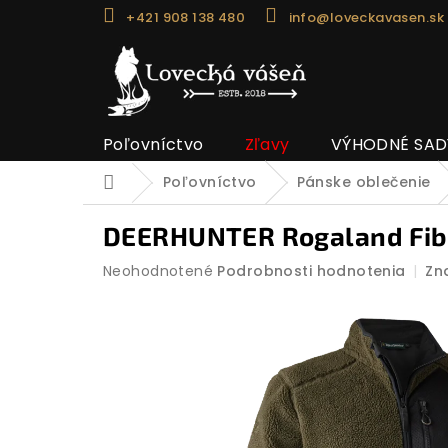
Prejsť
+421 908 138 480
info@loveckavasen.sk
na
obsah
Poľovníctvo
Zľavy
VÝHODNÉ SAD
Poľovníctvo
Pánske oblečenie
Domov
DEERHUNTER Rogaland Fiber
Priemerné
Neohodnotené
Podrobnosti hodnotenia
Zn
hodnotenie
produktu
je
0,0
z
5
hviezdičiek.