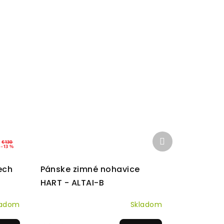
Ďalší
€130
produkt
–13 %
ech
Pánske zimné nohavice
HART - ALTAI-B
ladom
Skladom