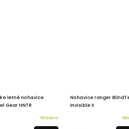
ke letné nohavice
Nohavice ranger BlindT
el Gear HNTR
Invisible II
Skladom
Sk