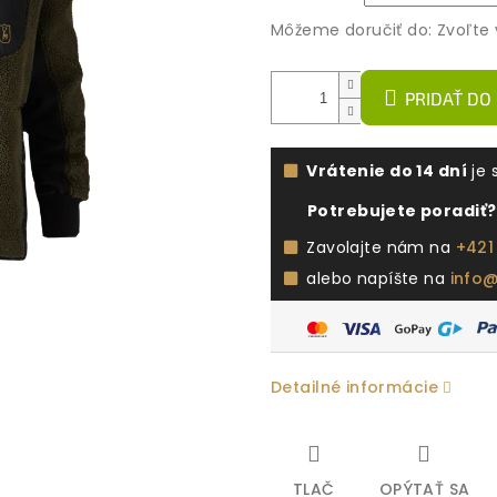
Môžeme doručiť do:
Zvoľte 
PRIDAŤ DO
Vrátenie do 14 dní
je 
Potrebujete poradiť?
Zavolajte nám na
+421
alebo napíšte na
info
Detailné informácie
TLAČ
OPÝTAŤ SA