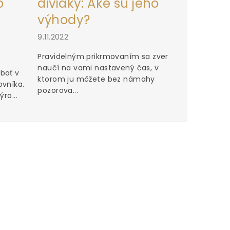
o
diviaky: Aké sú jeho
výhody?
9.11.2022
Pravidelným prikrmovaním sa zver
naučí na vami nastavený čas, v
bať v
ktorom ju môžete bez námahy
ovníka.
pozorova...
ro...
Perfektn