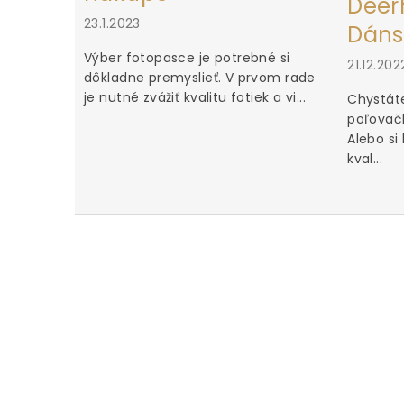
Deerh
23.1.2023
Dáns
Výber fotopasce je potrebné si
21.12.202
dôkladne premyslieť. V prvom rade
je nutné zvážiť kvalitu fotiek a vi...
Chystáte
poľovačk
Alebo si
kval...
u za iné