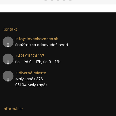
Kontakt
info
@
loveckavasen.sk
Snažíme sa odpovedať ihneď
+421 911 174 137
Po - Pá 9 − 17h, So 9 - 12h
Odberné miesto
Malý Lapáš 376
951 04 Malý Lapáš
Informácie