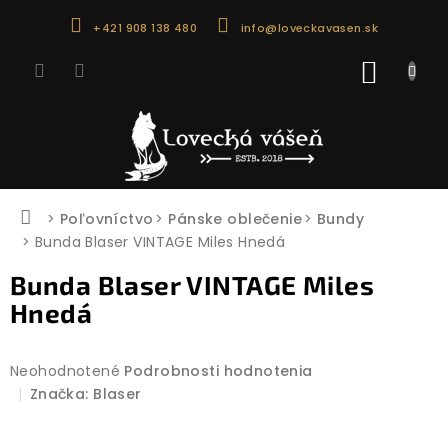
Prejsť
+421 908 138 480
info@loveckavasen.sk
na
obsah
NÁKU
KOŠÍK
Domov
Poľovníctvo
Pánske oblečenie
Bundy
Bunda Blaser VINTAGE Miles Hnedá
Bunda Blaser VINTAGE Miles
Hnedá
Priemerné
Neohodnotené
Podrobnosti hodnotenia
hodnotenie
Značka:
Blaser
produktu
je