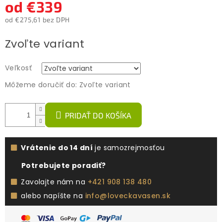
od
€339
od
€275,61
bez DPH
Jednotková
Zvoľte variant
cena:
Veľkosť
Môžeme doručiť do:
Zvoľte variant
PRIDAŤ DO KOŠÍKA
Vrátenie do 14 dní
je samozrejmosťou
Potrebujete poradiť?
Zavolajte nám na
+421 908 138 480
alebo napíšte na
info@loveckavasen.sk