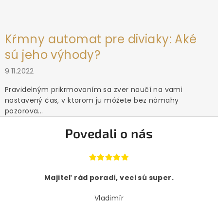
Kŕmny automat pre diviaky: Aké
sú jeho výhody?
9.11.2022
Pravidelným prikrmovaním sa zver naučí na vami
nastavený čas, v ktorom ju môžete bez námahy
pozorova...
Povedali o nás
Majiteľ rád poradí, veci sú super.
Vladimír