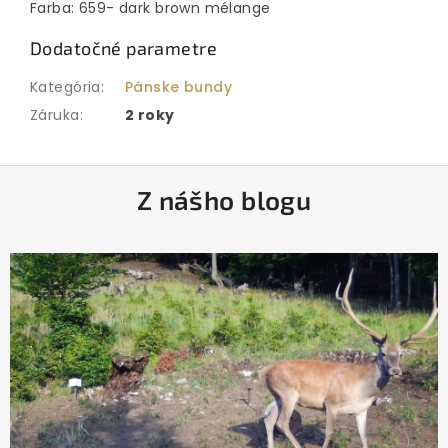
Farba: 659- dark brown mélange
Dodatočné parametre
Kategória
:
Pánske bundy
Záruka
:
2 roky
Z
Z nášho blogu
á
p
ä
t
i
e