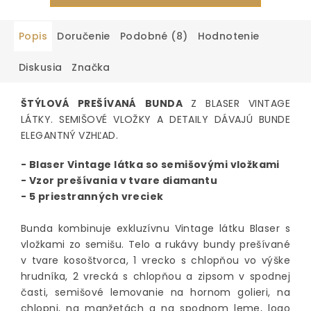
Popis
Doručenie
Podobné (8)
Hodnotenie
Diskusia
Značka
ŠTÝLOVÁ PREŠÍVANÁ BUNDA
Z BLASER VINTAGE
LÁTKY. SEMIŠOVÉ VLOŽKY A DETAILY DÁVAJÚ BUNDE
ELEGANTNÝ VZHĽAD.
- Blaser Vintage látka so semišovými vložkami
- Vzor prešívania v tvare diamantu
- 5 priestranných vreciek
Bunda kombinuje exkluzívnu Vintage látku Blaser s
vložkami zo semišu. Telo a rukávy bundy prešívané
v tvare kosoštvorca, 1 vrecko s chlopňou vo výške
hrudníka, 2 vrecká s chlopňou a zipsom v spodnej
časti, semišové lemovanie na hornom golieri, na
chlopni, na manžetách a na spodnom leme, logo