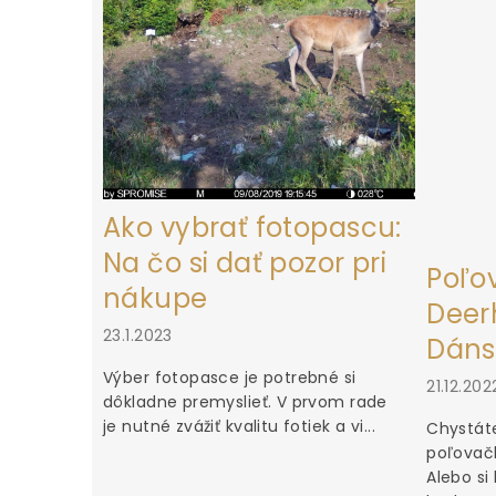
i
e
Ako vybrať fotopascu:
Na čo si dať pozor pri
Poľo
nákupe
Deerh
23.1.2023
Dáns
Výber fotopasce je potrebné si
21.12.202
dôkladne premyslieť. V prvom rade
je nutné zvážiť kvalitu fotiek a vi...
Chystáte
poľovačk
Alebo si