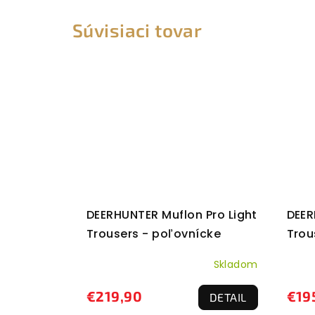
Súvisiaci tovar
DEERHUNTER Muflon Pro Light
DEER
Trousers - poľovnícke
Trou
nohavice
Skladom
€219,90
€19
DETAIL