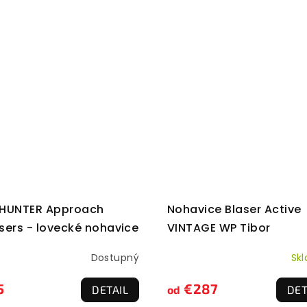
HUNTER Approach
Nohavice Blaser Active
sers - lovecké nohavice
VINTAGE WP Tibor
Dostupný
Sk
5
€287
DETAIL
od
DET