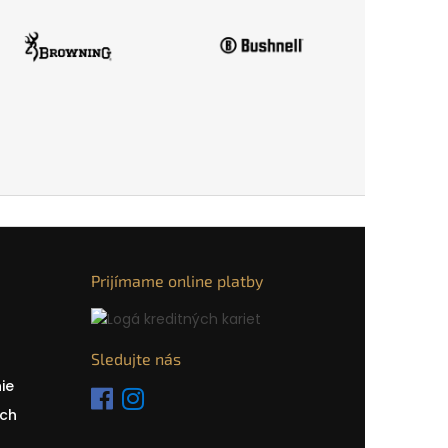
Prijímame online platby
Sledujte nás
ie
ch