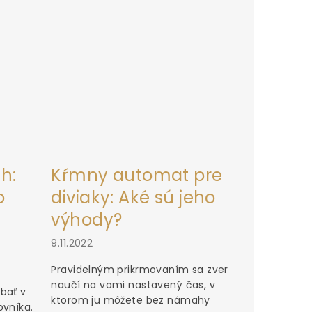
h:
Kŕmny automat pre
o
diviaky: Aké sú jeho
výhody?
9.11.2022
Pravidelným prikrmovaním sa zver
naučí na vami nastavený čas, v
bať v
ktorom ju môžete bez námahy
ovníka.