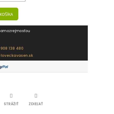
 KOŠÍKA
samozrejmosťou
 908 138 480
@loveckavasen.sk
STRÁŽIŤ
ZDIEĽAŤ