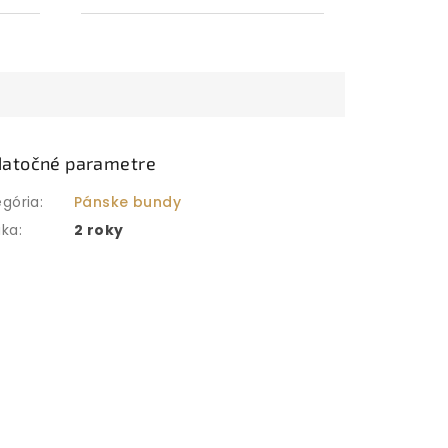
atočné parametre
egória
:
Pánske bundy
uka
:
2 roky