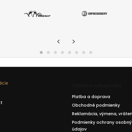
<
>
ácie
Všetko o nakupování
Platba a doprava
t
Obchodné podmienky
Reklamácia, výmena, vráten
Podmienky ochrany osobný
údajov