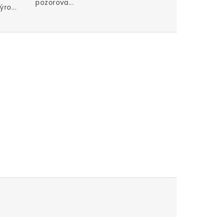
pozorova...
ro...
Perfektn