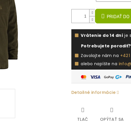
PRIDAŤ DO
Vrátenie do 14 dní
je 
Potrebujete poradiť?
Zavolajte nám na
+421
alebo napíšte na
info
Detailné informácie
TLAČ
OPÝTAŤ SA