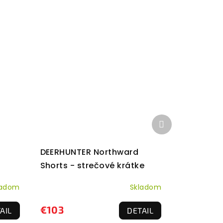
Ďalší
produkt
DEERHUNTER Northward
Shorts - strečové krátke
nohavice Zelené
ladom
Skladom
€103
AIL
DETAIL