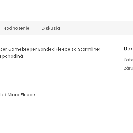
Hodnotenie
Diskusia
Dod
nter Gamekeeper Bonded Fleece so Stormliner
a pohodlná.
Kat
Zár
ded Micro Fleece