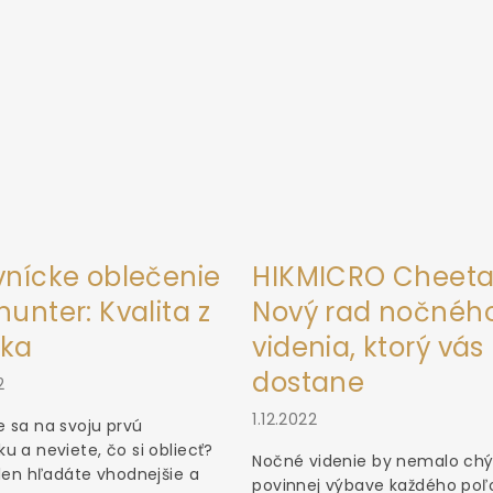
vnícke oblečenie
HIKMICRO Cheeta
unter: Kvalita z
Nový rad nočnéh
ka
videnia, ktorý vás
dostane
2
1.12.2022
 sa na svoju prvú
u a neviete, čo si obliecť?
Nočné videnie by nemalo chý
 len hľadáte vhodnejšie a
povinnej výbave každého poľ