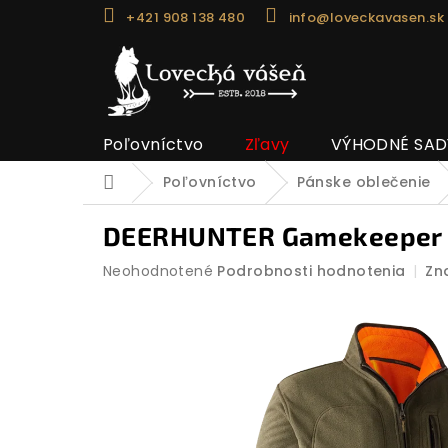
Prejsť
+421 908 138 480
info@loveckavasen.sk
na
obsah
Poľovníctvo
Zľavy
VÝHODNÉ SAD
Poľovníctvo
Pánske oblečenie
Domov
DEERHUNTER Gamekeeper R
Priemerné
Neohodnotené
Podrobnosti hodnotenia
Zn
hodnotenie
produktu
je
0,0
z
5
hviezdičiek.