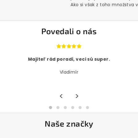
Ako si však z toho množstva vý
Povedali o nás
Majiteľ rád poradí, veci sú super.
Vladimír
<
>
Naše značky