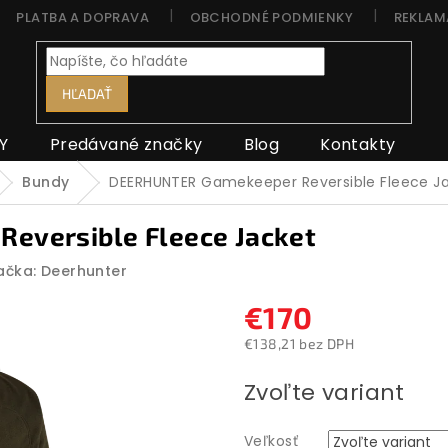
PLATBA A DOPRAVA
OBCHODNÉ PODMIENKY
REKLAM
HĽADAŤ
Y
Predávané značky
Blog
Kontakty
Bundy
DEERHUNTER Gamekeeper Reversible Fleece J
eversible Fleece Jacket
ačka:
Deerhunter
€170
€138,21 bez DPH
Jednotková
Zvoľte variant
cena:
Veľkosť