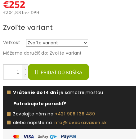
€252
€204,88 bez DPH
Jednotková
Zvoľte variant
cena:
Veľkosť
Môžeme doručiť do:
Zvoľte variant
PRIDAŤ DO KOŠÍKA
Vrátenie do 14 dní
je samozrejmosťou
Potrebujete poradiť?
Zavolajte nám na
+421 908 138 480
alebo napíšte na
info@loveckavasen.sk