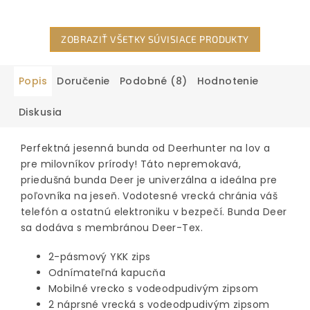
ZOBRAZIŤ VŠETKY SÚVISIACE PRODUKTY
Popis
Doručenie
Podobné (8)
Hodnotenie
Diskusia
Perfektná jesenná bunda od Deerhunter na lov a
pre milovníkov prírody! Táto nepremokavá,
priedušná bunda Deer je univerzálna a ideálna pre
poľovníka na jeseň. Vodotesné vrecká chránia váš
telefón a ostatnú elektroniku v bezpečí. Bunda Deer
sa dodáva s membránou Deer-Tex.
2-pásmový YKK zips
Odnímateľná kapucňa
Mobilné vrecko s vodeodpudivým zipsom
2 náprsné vrecká s vodeodpudivým zipsom