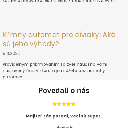
každého poľovníka. Ako si však z toho množstva výro...
Kŕmny automat pre diviaky: Aké
sú jeho výhody?
9.11.2022
Pravidelným prikrmovaním sa zver naučí na vami
nastavený čas, v ktorom ju môžete bez námahy
pozorova...
Povedali o nás
Majiteľ rád poradí, veci sú super.