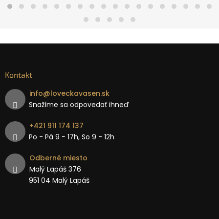
Kontakt
info
@
loveckavasen.sk
Snažíme sa odpovedať ihneď
+421 911 174 137
Po - Pá 9 − 17h, So 9 - 12h
Odberné miesto
Malý Lapáš 376
951 04 Malý Lapáš