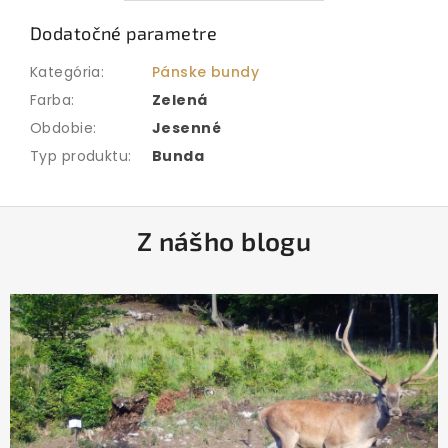
Dodatočné parametre
Kategória
:
Pánske bundy
Farba
:
Zelená
Obdobie
:
Jesenné
Typ produktu
:
Bunda
Z
Z nášho blogu
á
p
ä
t
i
e