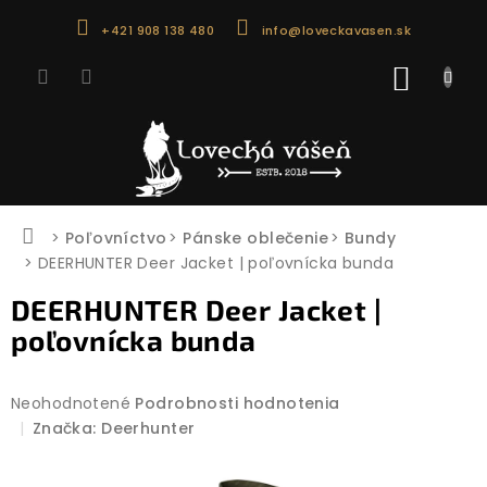
Prejsť
+421 908 138 480
info@loveckavasen.sk
na
obsah
NÁKU
KOŠÍK
Domov
Poľovníctvo
Pánske oblečenie
Bundy
DEERHUNTER Deer Jacket | poľovnícka bunda
DEERHUNTER Deer Jacket |
poľovnícka bunda
Priemerné
Neohodnotené
Podrobnosti hodnotenia
hodnotenie
Značka:
Deerhunter
produktu
je