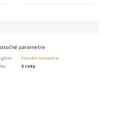
atočné parametre
egória
:
Pánske nohavice
uka
:
2 roky