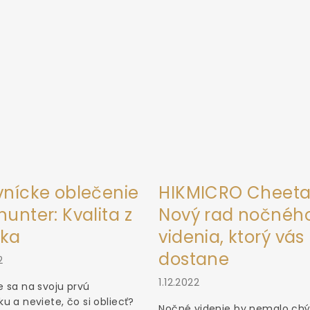
vnícke oblečenie
HIKMICRO Cheeta
unter: Kvalita z
Nový rad nočnéh
ka
videnia, ktorý vás
dostane
2
1.12.2022
 sa na svoju prvú
u a neviete, čo si obliecť?
Nočné videnie by nemalo chý