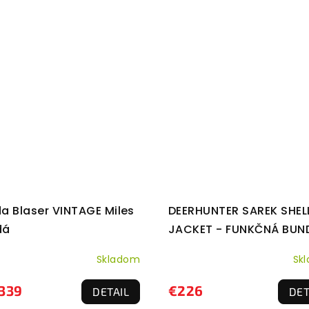
a Blaser VINTAGE Miles
DEERHUNTER SAREK SHEL
dá
JACKET - FUNKČNÁ BUN
Skladom
Sk
339
€226
DETAIL
DET