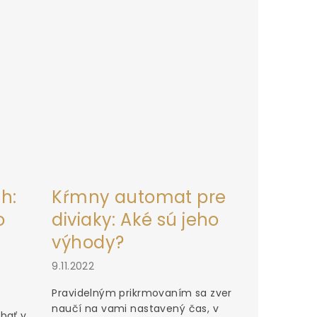
h:
Kŕmny automat pre
o
diviaky: Aké sú jeho
výhody?
9.11.2022
Pravidelným prikrmovaním sa zver
naučí na vami nastavený čas, v
bať v