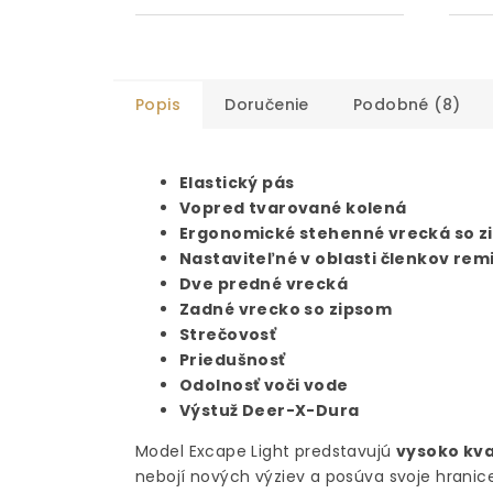
Popis
Doručenie
Podobné (8)
Elastický pás
Vopred tvarované kolená
Ergonomické stehenné vrecká so 
Nastaviteľné v oblasti členkov r
Dve predné vrecká
Zadné vrecko so zipsom
Strečovosť
Priedušnosť
Odolnosť voči vode
Výstuž Deer-X-Dura
Model Excape Light predstavujú
vysoko kva
nebojí nových výziev a posúva svoje hranice