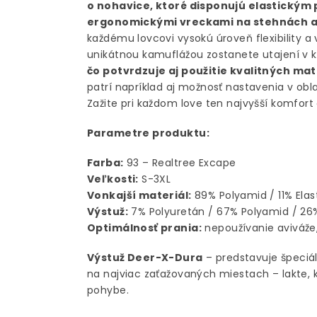
o nohavice, ktoré disponujú elastický
ergonomickými vreckami na stehnách a
každému lovcovi vysokú úroveň flexibility a 
unikátnou kamuflážou zostanete utajení v ka
čo potvrdzuje aj použitie kvalitných ma
patrí napríklad aj možnosť nastavenia v obl
Zažite pri každom love ten najvyšší komfort 
Parametre produktu:
Farba:
93 – Realtree Excape
Veľkosti:
S-3XL
Vonkajší materiál:
89% Polyamid / 11% Ela
Výstuž:
7% Polyuretán / 67% Polyamid / 26
Optimálnosť prania:
nepoužívanie aviváže
Výstuž Deer-X-Dura
– predstavuje špeciá
na najviac zaťažovaných miestach – lakte, k
pohybe.