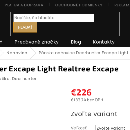
PLATBA A DOPRAVA
OBCHODNÉ PODMIENKY
REKLAM
HĽADAŤ
Y
Predávané značky
Blog
Kontakty
Nohavice
Pánske nohavice Deerhunter Excape Light 
r Excape Light Realtree Excape
ačka:
Deerhunter
€226
€183,74 bez DPH
Jednotková
Zvoľte variant
cena:
Veľkosť