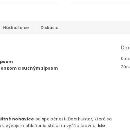
Hodnotenie
Diskusia
Dod
Kat
zipsom
Zár
emienkom a suchým zipsom
litné nohavice
od spoločnosti Deerhunter, ktorá sa
 s vývojom oblečenia stále na vyššie úrovne.
Ide