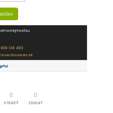
 KOŠÍKA
samozrejmosťou
 908 138 480
@loveckavasen.sk
STRÁŽIŤ
ZDIEĽAŤ