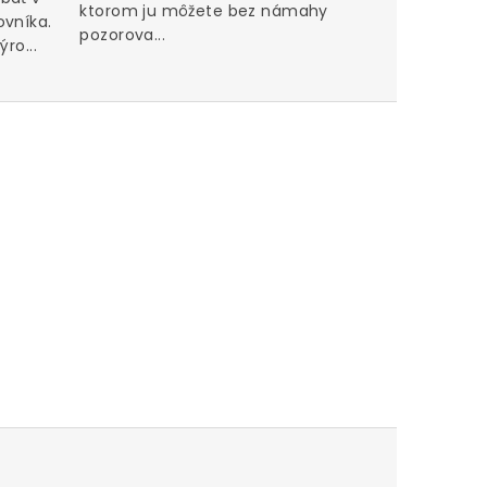
ktorom ju môžete bez námahy
ovníka.
pozorova...
ro...
Perfektn