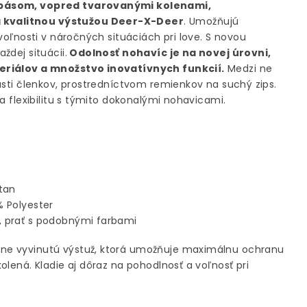
m pásom, vopred tvarovanými kolenami,
 kvalitnou výstužou Deer-X-Deer
. Umožňujú
voľnosti v náročných situáciách pri love. S novou
ždej situácii.
Odolnosť nohavíc je na novej úrovni,
teriálov a množstvo inovatívnych funkcií.
Medzi ne
asti členkov, prostredníctvom remienkov na suchý zips.
a flexibilitu s týmito dokonalými nohavicami.
stan
% Polyester
, prať s podobnými farbami
lne vyvinutú výstuž, ktorá umožňuje maximálnu ochranu
olená. Kladie aj dôraz na pohodlnosť a voľnosť pri