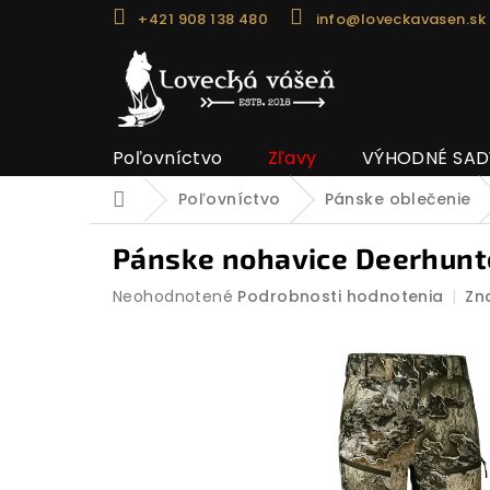
Prejsť
+421 908 138 480
info@loveckavasen.sk
na
obsah
Poľovníctvo
Zľavy
VÝHODNÉ SAD
Poľovníctvo
Pánske oblečenie
Domov
Pánske nohavice Deerhunte
Priemerné
Neohodnotené
Podrobnosti hodnotenia
Zn
hodnotenie
produktu
je
0,0
z
5
hviezdičiek.