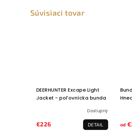
Súvisiaci tovar
DEERHUNTER Excape Light
Bund
Jacket - poľovnícka bunda
Hne
Dostupný
€226
€
DETAIL
od