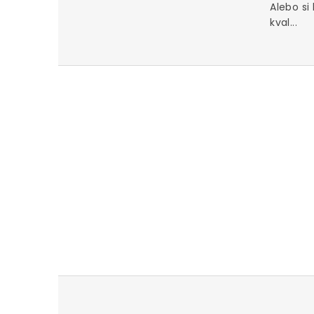
Alebo si
kval...
u za iné