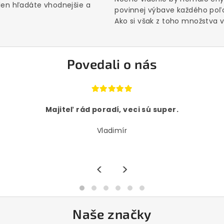
 len hľadáte vhodnejšie a
povinnej výbave každého poľ
Ako si však z toho množstva vý
Povedali o nás
Majiteľ rád poradí, veci sú super.
Vladimír
<
>
Naše značky