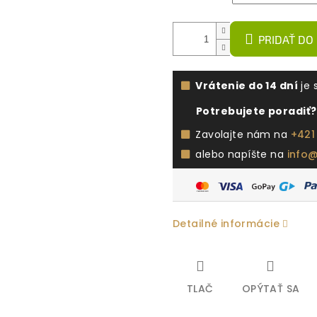
PRIDAŤ DO
Vrátenie do 14 dní
je 
Potrebujete poradiť?
Zavolajte nám na
+421
alebo napíšte na
info
Detailné informácie
TLAČ
OPÝTAŤ SA