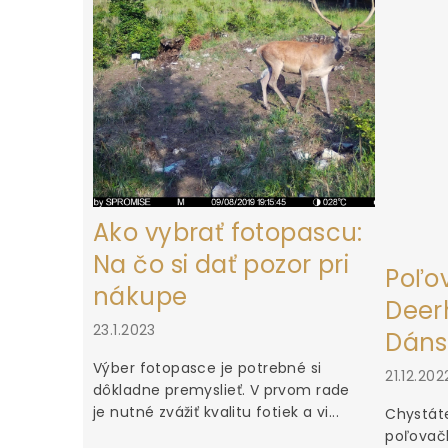
t
i
e
Ako vybrať fotopascu:
Na čo si dať pozor pri
Poľo
nákupe
Deerh
23.1.2023
Dáns
Výber fotopasce je potrebné si
21.12.202
dôkladne premyslieť. V prvom rade
je nutné zvážiť kvalitu fotiek a vi...
Chystáte
poľovačk