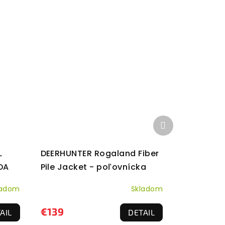
Ďalší
produkt
L
DEERHUNTER Rogaland Fiber
DA
Pile Jacket - poľovnícka
bunda
ladom
Skladom
€139
AIL
DETAIL