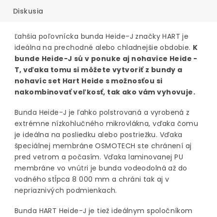
Diskusia
Ľahšia poľovnícka bunda Heide-J značky HART je
ideálna na prechodné alebo chladnejšie obdobie.
K
bunde Heide-J sú v ponuke aj nohavice Heide -
T, vďaka tomu si môžete vytvoriť z bundy a
nohavíc set Hart Heide s možnosťou si
nakombinovať veľkosť, tak ako vám vyhovuje.
Bunda Heide-J je ľahko polstrovaná a vyrobená z
extrémne nízkohlučného mikrovlákna, vďaka čomu
je ideálna na posliedku alebo postriežku. Vďaka
špeciálnej membráne OSMOTECH ste chránení aj
pred vetrom a počasím. Vďaka laminovanej PU
membráne vo vnútri je bunda vodeodolná až do
vodného stĺpca 8 000 mm a chráni tak aj v
nepriaznivých podmienkach.
Bunda HART Heide-J je tiež ideálnym spoločníkom