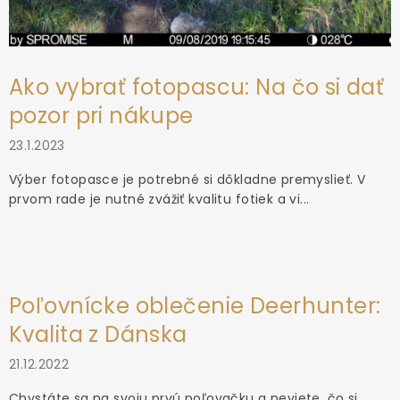
Ako vybrať fotopascu: Na čo si dať
pozor pri nákupe
23.1.2023
Výber fotopasce je potrebné si dôkladne premyslieť. V
prvom rade je nutné zvážiť kvalitu fotiek a vi...
Poľovnícke oblečenie Deerhunter:
Kvalita z Dánska
21.12.2022
Chystáte sa na svoju prvú poľovačku a neviete, čo si