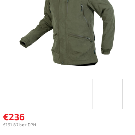
5
hviezdičiek.
€236
€191,87 bez DPH
Jednotková