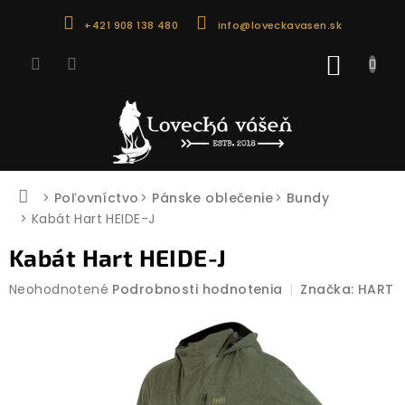
Prejsť
+421 908 138 480
info@loveckavasen.sk
na
obsah
NÁKU
KOŠÍK
Domov
Poľovníctvo
Pánske oblečenie
Bundy
Kabát Hart HEIDE-J
Kabát Hart HEIDE-J
Priemerné
Neohodnotené
Podrobnosti hodnotenia
Značka:
HART
hodnotenie
produktu
je
0,0
z