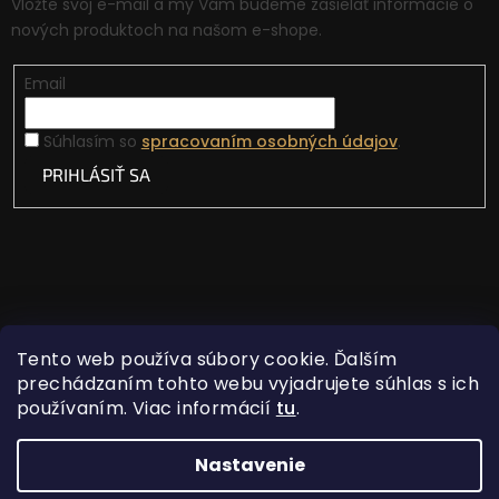
Vložte svoj e-mail a my Vám budeme zasielať informácie o
nových produktoch na našom e-shope.
Email
Súhlasím so
spracovaním osobných údajov
.
PRIHLÁSIŤ SA
Tento web používa súbory cookie. Ďalším
prechádzaním tohto webu vyjadrujete súhlas s ich
používaním. Viac informácií
tu
.
Vytvoril Shoptet
Nastavenie