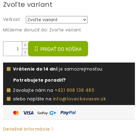
Zvoľte variant
cena:
Veľkosť
Môžeme doručiť do:
Zvoľte variant
PRIDAŤ DO KOŠÍKA
Vrátenie do 14 dní
je samozrejmosťou
Potrebujete poradiť?
Zavolajte nám na
+421 908 138 480
alebo napíšte na
info@loveckavasen.sk
Detailné informácie