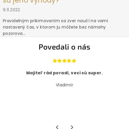
sú jeho výhody?
9.11.2022
Pravidelným prikrmovaním sa zver naučí na vami
nastavený čas, v ktorom ju môžete bez námahy
pozorova...
Povedali o nás
Majiteľ rád poradí, veci sú super.
Vladimír
<
>