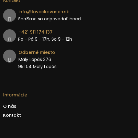
info
@
loveckavasen.sk
Snažíme sa odpovedať ihneď
+421 911 174 137
Po - Pá 9 − 17h, So 9 - 12h
Odberné miesto
Malý Lapáš 376
951 04 Malý Lapáš
Informácie
O nás
Kontakt