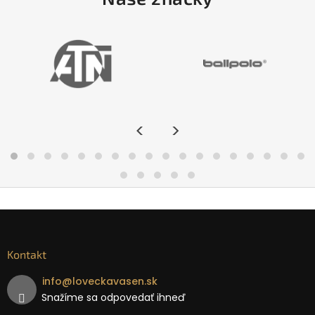
<
>
Kontakt
info
@
loveckavasen.sk
Snažíme sa odpovedať ihneď