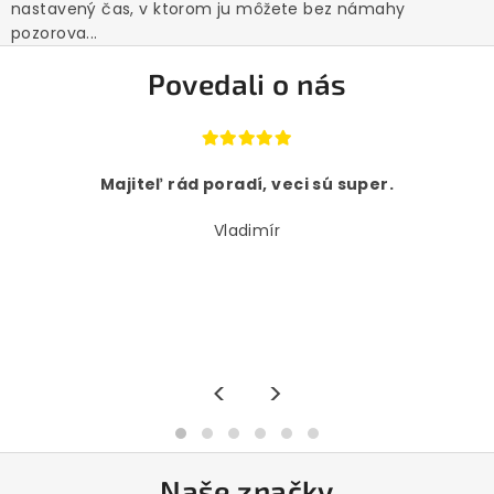
nastavený čas, v ktorom ju môžete bez námahy
pozorova...
Povedali o nás
Majiteľ rád poradí, veci sú super.
Vladimír
<
>
Naše značky