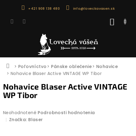
Prejsť
+421 908 138 480
info@loveckavasen.sk
na
obsah
NÁKU
KOŠÍK
Domov
Poľovníctvo
Pánske oblečenie
Nohavice
Nohavice Blaser Active VINTAGE WP Tibor
Nohavice Blaser Active VINTAGE
WP Tibor
Priemerné
Neohodnotené
Podrobnosti hodnotenia
hodnotenie
Značka:
Blaser
produktu
je