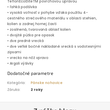
TeflonEcoEliteTM povrchovou úpravou
• ľahká podšívka
• vysoká voľnosť v pohybe vďaka použitiu 4-
cestného strečového materiálu v oblasti stehien,
kolien a zadnej hornej časti
• zosilnená, tvarovaná oblasť kolien
• dvojité pútka pre opasok
• dve predné vrecká
• dve veľké bočné nakladané vrecká s vodotesnými
zipsami
• vrecko na nôž vpravo
• Argali výšivky
Dodatočné parametre
Kategória
:
Pánske nohavice
Záruka
:
2 roky
Z