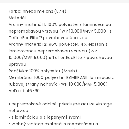
Farba: hnedá melanž (574)
Materiál:
Vrchný materiál 1: 100% polyester s laminovanou
nepremokavou vrstvou (WP 10.000/MVP 5.000) s
TeflonEcoElite™ povrchovou úpravou
Vrchný materiál 2: 96% polyester, 4% elastan s
laminovanou nepremokavou vrstvou (WP
10.000/MVP 5.000) s TeflonEcoElite™ povrchovou
úpravou
Podšívka: 100% polyester (Mesh)
Membrána: 100% polyester RAMBRANE, laminácia z
rubovej strany nohavíc (WP 10.000/MVP 5.000)
Veľkosť: 46-60
• nepremokavé odolné, priedušné active vintage
nohavice
• s lamináciou a s lepenými švami
• vrchný vintage materiál s membránou a