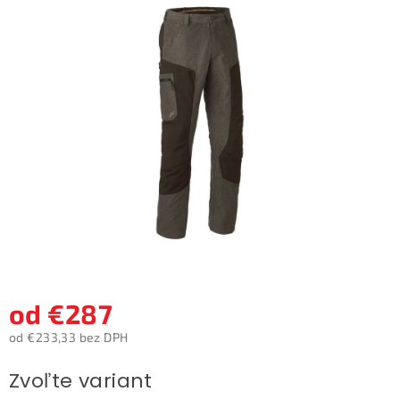
0,0
z
5
hviezdičiek.
od
€287
od
€233,33
bez DPH
Jednotková
Zvoľte variant
cena: