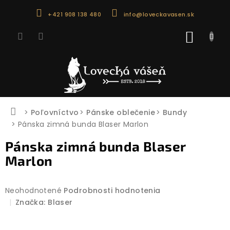
Prejsť
+421 908 138 480
info@loveckavasen.sk
na
obsah
NÁKU
KOŠÍK
Domov
Poľovníctvo
Pánske oblečenie
Bundy
Pánska zimná bunda Blaser Marlon
Pánska zimná bunda Blaser
Marlon
Priemerné
Neohodnotené
Podrobnosti hodnotenia
hodnotenie
Značka:
Blaser
produktu
je