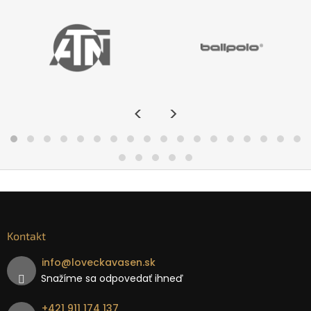
<
>
Kontakt
info
@
loveckavasen.sk
Snažíme sa odpovedať ihneď
+421 911 174 137