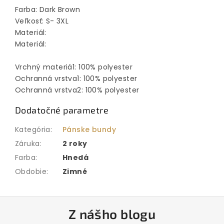
Farba: Dark Brown
Veľkosť: S- 3XL
Materiál:
Materiál:
Vrchný materiá1: 100% polyester
Ochranná vrstva1: 100% polyester
Ochranná vrstva2: 100% polyester
Dodatočné parametre
Kategória
:
Pánske bundy
Záruka
:
2 roky
Farba
:
Hnedá
Obdobie
:
Zimné
Z
Z nášho blogu
á