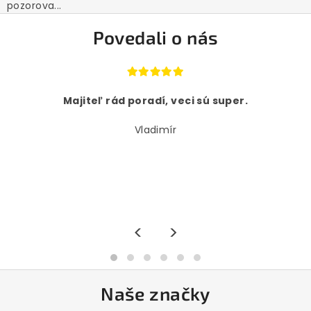
pozorova...
Povedali o nás
Majiteľ rád poradí, veci sú super.
Vladimír
<
>
Naše značky