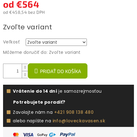
od
€564
od
€458,54
bez DPH
Jednotková
Zvoľte variant
cena:
Veľkosť
Môžeme doručiť do:
Zvoľte variant
PRIDAŤ DO KOŠÍKA
Vrátenie do 14 dní
je samozrejmosťou
Potrebujete poradiť?
Zavolajte nám na
+421 908 138 480
alebo napíšte na
info@loveckavasen.sk