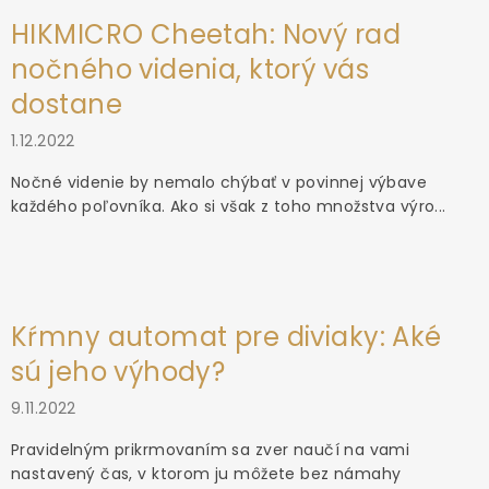
HIKMICRO Cheetah: Nový rad
nočného videnia, ktorý vás
dostane
1.12.2022
Nočné videnie by nemalo chýbať v povinnej výbave
každého poľovníka. Ako si však z toho množstva výro...
Kŕmny automat pre diviaky: Aké
sú jeho výhody?
9.11.2022
Pravidelným prikrmovaním sa zver naučí na vami
nastavený čas, v ktorom ju môžete bez námahy