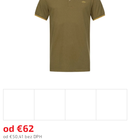
5
hviezdičiek.
od
€62
od
€50,41
bez DPH