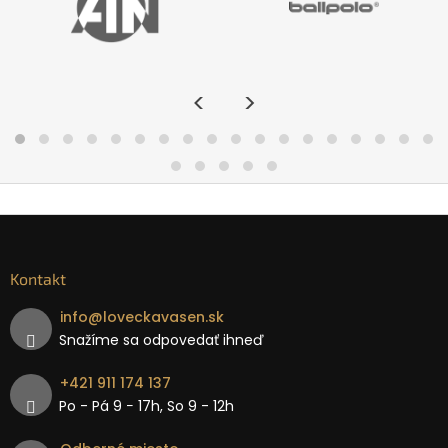
<
>
Kontakt
info
@
loveckavasen.sk
Snažíme sa odpovedať ihneď
+421 911 174 137
Po - Pá 9 − 17h, So 9 - 12h