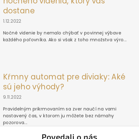
nočného videnia, ktorý vás
dostane
1.12.2022
Nočné videnie by nemalo chýbať v povinnej výbave
každého poľovníka. Ako si však z toho množstva výro...
Kŕmny automat pre diviaky: Aké
sú jeho výhody?
9.11.2022
Pravidelným prikrmovaním sa zver naučí na vami
nastavený čas, v ktorom ju môžete bez námahy
pozorova...
Povedali o nás