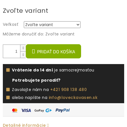
Jednotková
Zvoľte variant
cena:
Veľkosť
Môžeme doručiť do:
Zvoľte variant
PRIDAŤ DO KOŠÍKA
Vrátenie do 14 dní
je samozrejmosťou
Potrebujete poradiť?
Zavolajte nám na
+421 908 138 480
alebo napíšte na
info@loveckavasen.sk
Detailné informácie