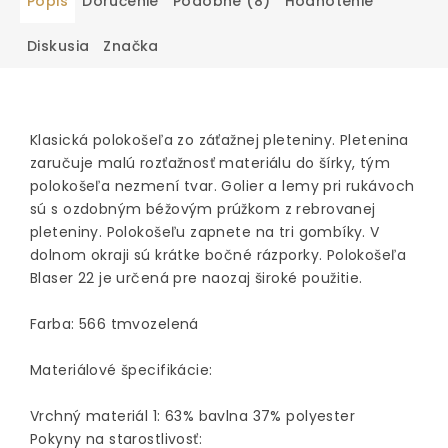
Popis
Doručenie
Podobné (8)
Hodnotenie
Diskusia
Značka
Klasická polokošeľa zo záťažnej pleteniny. Pletenina
zaručuje malú rozťažnosť materiálu do šírky, tým
polokošeľa nezmení tvar. Golier a lemy pri rukávoch
sú s ozdobným béžovým prúžkom z rebrovanej
pleteniny. Polokošeľu zapnete na tri gombíky. V
dolnom okraji sú krátke bočné rázporky. Polokošeľa
Blaser 22 je určená pre naozaj široké použitie.
Farba: 566 tmvozelená
Materiálové špecifikácie:
Vrchný materiál 1: 63% bavlna 37% polyester
Pokyny na starostlivosť: