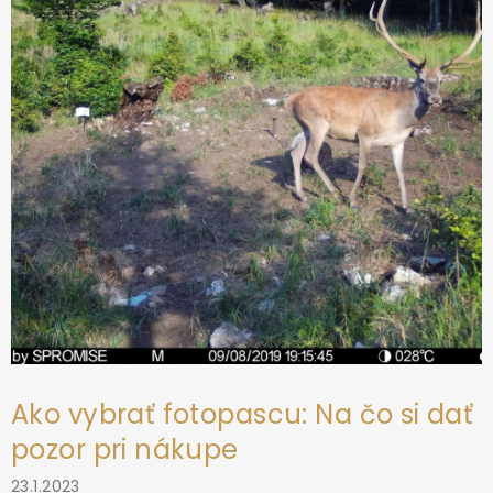
t
i
e
Ako vybrať fotopascu: Na čo si dať
pozor pri nákupe
23.1.2023