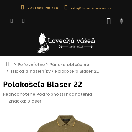
Prejsť
+421 908 138 480
info@loveckavasen.sk
na
obsah
NÁKU
KOŠÍK
Domov
Poľovníctvo
Pánske oblečenie
Tričká a nátelníky
Polokošeľa Blaser 22
Polokošeľa Blaser 22
Priemerné
Neohodnotené
Podrobnosti hodnotenia
hodnotenie
Značka:
Blaser
produktu
je
0,0
z