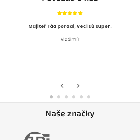
Majiteľ rád poradí, veci sú super.
Vladimír
<
>
Naše značky