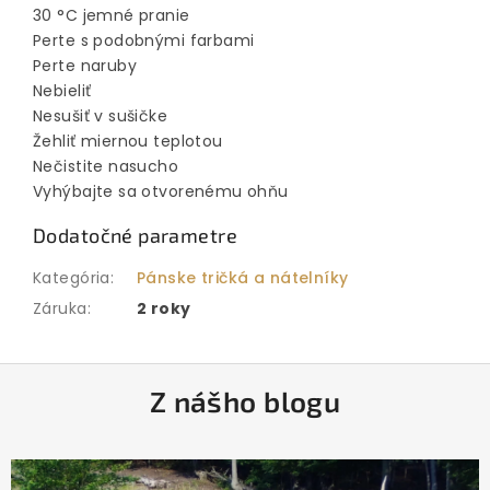
30 °C jemné pranie
Perte s podobnými farbami
Perte naruby
Nebieliť
Nesušiť v sušičke
Žehliť miernou teplotou
Nečistite nasucho
Vyhýbajte sa otvorenému ohňu
Dodatočné parametre
Kategória
:
Pánske tričká a nátelníky
Záruka
:
2 roky
Z
Z nášho blogu
á
p
ä