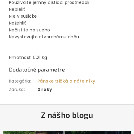
Používajte jemný čistiaci prostriedok
Nebieliť
Nie v sušičke
Nežehliť
Nečistite na sucho
Nevystavujte otvorenému ohňu
Hmotnosť: 0,21 kg
Dodatočné parametre
Kategória
:
Pánske tričká a nátelníky
Záruka
:
2 roky
Z
Z nášho blogu
á
p
ä