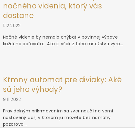
nočného videnia, ktorý vás
dostane
1.12.2022
Nočné videnie by nemalo chýbať v povinnej výbave
každého poľovníka. Ako si však z toho množstva výro...
Kŕmny automat pre diviaky: Aké
sú jeho výhody?
9.11.2022
Pravidelným prikrmovaním sa zver naučí na vami
nastavený čas, v ktorom ju môžete bez námahy
pozorova...