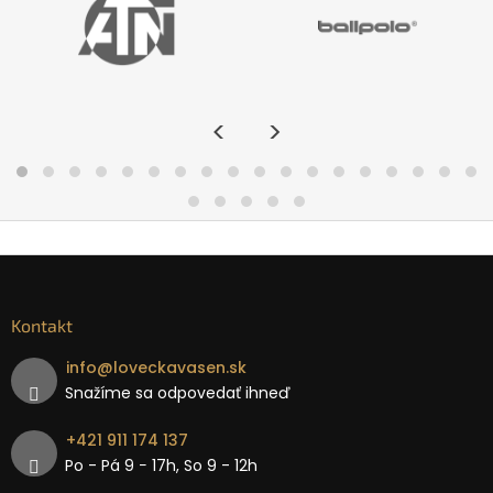
<
>
Kontakt
info
@
loveckavasen.sk
Snažíme sa odpovedať ihneď
+421 911 174 137
Po - Pá 9 − 17h, So 9 - 12h