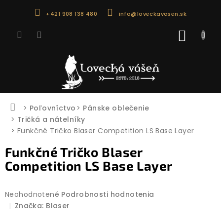
Prejsť
+421 908 138 480
info@loveckavasen.sk
na
obsah
NÁKU
KOŠÍK
Domov
Poľovníctvo
Pánske oblečenie
Tričká a nátelníky
Funkčné Tričko Blaser Competition LS Base Layer
Funkčné Tričko Blaser
Competition LS Base Layer
Priemerné
Neohodnotené
Podrobnosti hodnotenia
hodnotenie
Značka:
Blaser
produktu