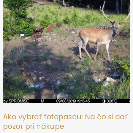
t
i
e
Ako vybrať fotopascu: Na čo si dať
pozor pri nákupe