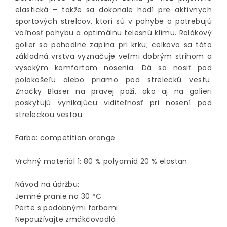
elastická – takže sa dokonale hodí pre aktívnych
športových strelcov, ktorí sú v pohybe a potrebujú
voľnosť pohybu a optimálnu telesnú klímu. Rolákový
golier sa pohodlne zapína pri krku; celkovo sa táto
základná vrstva vyznačuje veľmi dobrým strihom a
vysokým komfortom nosenia. Dá sa nosiť pod
polokošeľu alebo priamo pod streleckú vestu.
Značky Blaser na pravej paži, ako aj na golieri
poskytujú vynikajúcu viditeľnosť pri nosení pod
streleckou vestou.
Farba: competition orange
Vrchný materiál 1: 80 % polyamid 20 % elastan
Návod na údržbu:
Jemné pranie na 30 °C
Perte s podobnými farbami
Nepoužívajte zmäkčovadlá