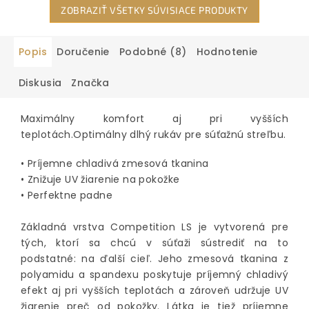
ZOBRAZIŤ VŠETKY SÚVISIACE PRODUKTY
Popis
Doručenie
Podobné (8)
Hodnotenie
Diskusia
Značka
Maximálny komfort aj pri vyšších
teplotách.Optimálny dlhý rukáv pre súťažnú streľbu.
• Príjemne chladivá zmesová tkanina
• Znižuje UV žiarenie na pokožke
• Perfektne padne
Základná vrstva Competition LS je vytvorená pre
tých, ktorí sa chcú v súťaži sústrediť na to
podstatné: na ďalší cieľ. Jeho zmesová tkanina z
polyamidu a spandexu poskytuje príjemný chladivý
efekt aj pri vyšších teplotách a zároveň udržuje UV
žiarenie preč od pokožky. Látka je tiež príjemne