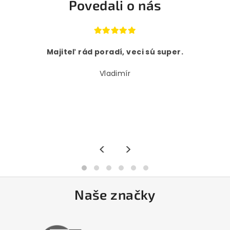
Povedali o nás
Majiteľ rád poradí, veci sú super.
Vladimír
<
>
Naše značky