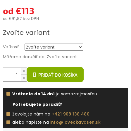
od
€113
od
€91,87
bez DPH
Jednotková
Zvoľte variant
cena:
Veľkosť
Môžeme doručiť do:
Zvoľte variant
PRIDAŤ DO KOŠÍKA
Vrátenie do 14 dní
je samozrejmosťou
Potrebujete poradiť?
Zavolajte nám na
+421 908 138 480
alebo napíšte na
info@loveckavasen.sk