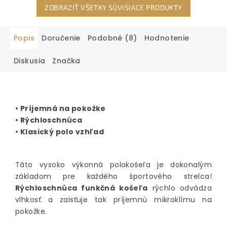
ZOBRAZIŤ VŠETKY SÚVISIACE PRODUKTY
Popis
Doručenie
Podobné (8)
Hodnotenie
Diskusia
Značka
• Príjemná na pokožke
• Rýchloschnúca
• Klasický polo vzhľad
Táto vysoko výkonná polokošeľa je dokonalým
základom pre každého športového strelca!
Rýchloschnúca funkčná košeľa
rýchlo odvádza
vlhkosť a zaisťuje tak príjemnú mikroklímu na
pokožke.