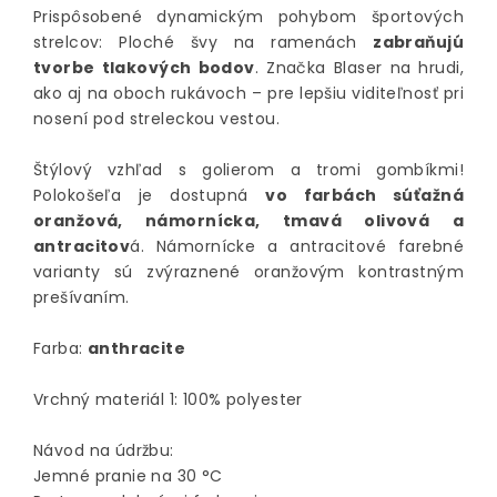
Prispôsobené dynamickým pohybom športových
strelcov: Ploché švy na ramenách
zabraňujú
tvorbe tlakových bodov
. Značka Blaser na hrudi,
ako aj na oboch rukávoch – pre lepšiu viditeľnosť pri
nosení pod streleckou vestou.
Štýlový vzhľad s golierom a tromi gombíkmi!
Polokošeľa je dostupná
vo farbách súťažná
oranžová, námornícka, tmavá olivová a
antracitov
á. Námornícke a antracitové farebné
varianty sú zvýraznené oranžovým kontrastným
prešívaním.
Farba:
anthracite
Vrchný materiál 1: 100% polyester
Návod na údržbu:
Jemné pranie na 30 °C