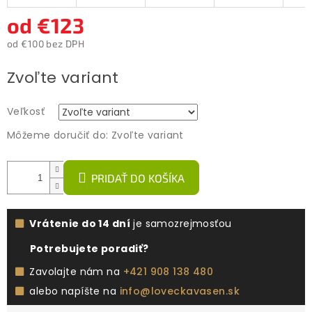
od
€123
od
€100
bez DPH
Jednotková
Zvoľte variant
cena:
Veľkosť
Môžeme doručiť do:
Zvoľte variant
PRIDAŤ DO KOŠÍKA
Vrátenie do 14 dní
je samozrejmosťou
Potrebujete poradiť?
Zavolajte nám na
+421 908 138 480
alebo napíšte na
info@loveckavasen.sk