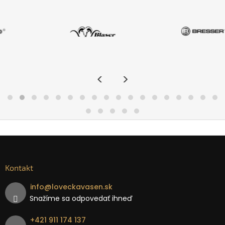
<
>
Kontakt
info
@
loveckavasen.sk
Snažíme sa odpovedať ihneď
+421 911 174 137