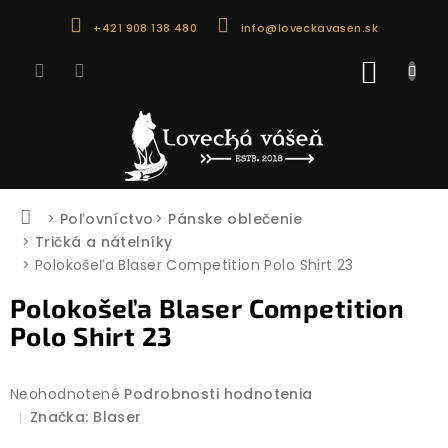
Prejsť
+421 908 138 480
info@loveckavasen.sk
na
obsah
NÁKU
KOŠÍK
Domov
Poľovníctvo
Pánske oblečenie
Tričká a nátelníky
Polokošeľa Blaser Competition Polo Shirt 23
Polokošeľa Blaser Competition
Polo Shirt 23
Priemerné
Neohodnotené
Podrobnosti hodnotenia
hodnotenie
Značka:
Blaser
produktu