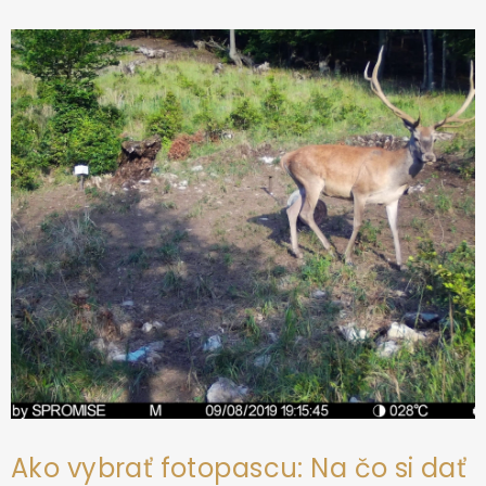
p
ä
t
i
e
Ako vybrať fotopascu: Na čo si dať