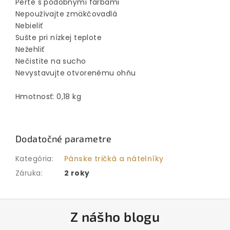
Perte s podobnými farbami
Nepoužívajte zmäkčovadlá
Nebieliť
Sušte pri nízkej teplote
Nežehliť
Nečistite na sucho
Nevystavujte otvorenému ohňu
Hmotnosť: 0,18 kg
Dodatočné parametre
Kategória
:
Pánske tričká a nátelníky
Záruka
:
2 roky
Z
Z nášho blogu
á