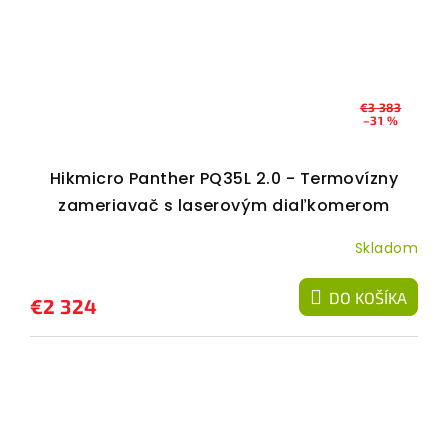
€3 383
–31 %
Hikmicro Panther PQ35L 2.0 - Termovízny
zameriavač s laserovým diaľkomerom
Skladom
DO KOŠÍKA
€2 324