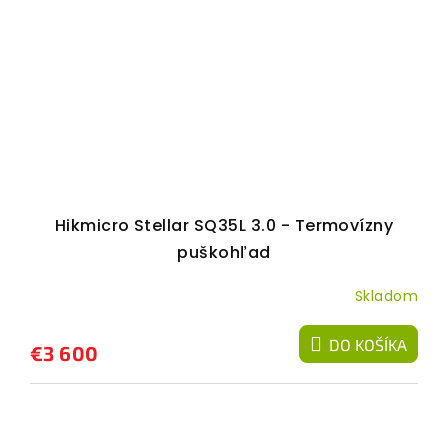
Hikmicro Stellar SQ35L 3.0 - Termovízny
puškohľad
Skladom
DO KOŠÍKA
€3 600