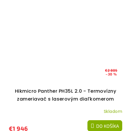
€2 805
–30 %
Hikmicro Panther PH35L 2.0 - Termovízny
zameriavač s laserovým diaľkomerom
Skladom
DO KOŠÍKA
€1 946