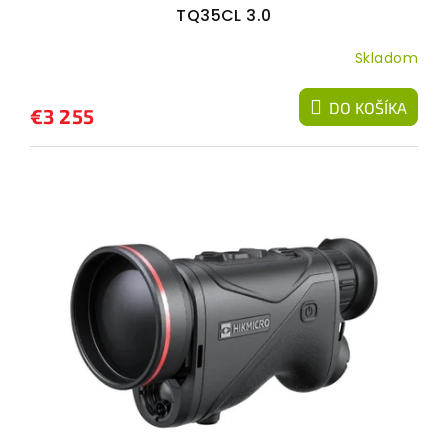
o
TQ35CL 3.0
v
Skladom
DO KOŠÍKA
€3 255