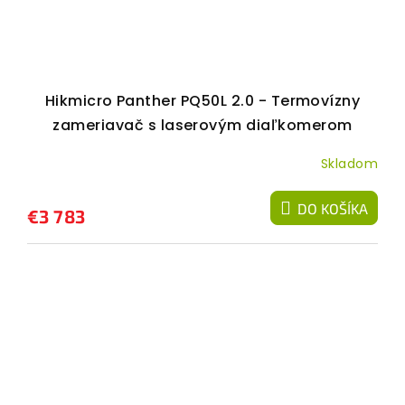
Hikmicro Panther PQ50L 2.0 - Termovízny
zameriavač s laserovým diaľkomerom
Skladom
DO KOŠÍKA
€3 783