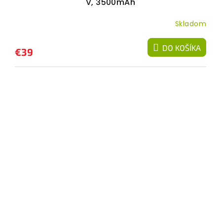
V, 3500mAh
Skladom
DO KOŠÍKA
€39