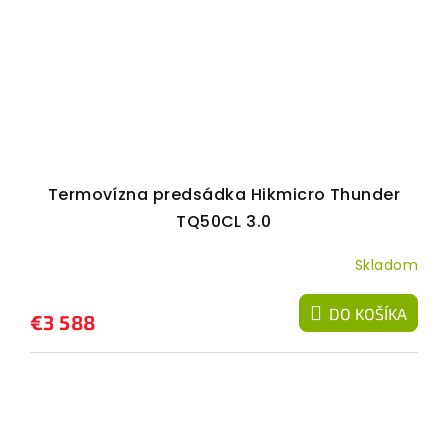
Termovízna predsádka Hikmicro Thunder
TQ50CL 3.0
Skladom
DO KOŠÍKA
€3 588