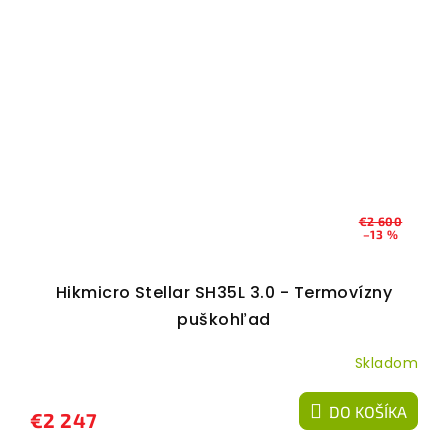
€2 600
–13 %
Hikmicro Stellar SH35L 3.0 - Termovízny
puškohľad
Skladom
DO KOŠÍKA
€2 247