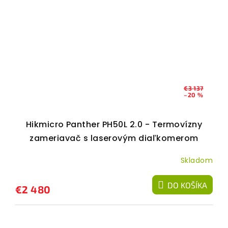
€3 137
–20 %
Hikmicro Panther PH50L 2.0 - Termovízny
zameriavač s laserovým diaľkomerom
Skladom
DO KOŠÍKA
€2 480