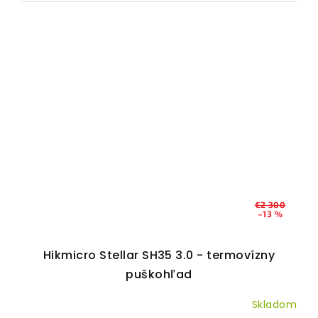
€2 300
–13 %
Hikmicro Stellar SH35 3.0 - termovízny
puškohľad
Skladom