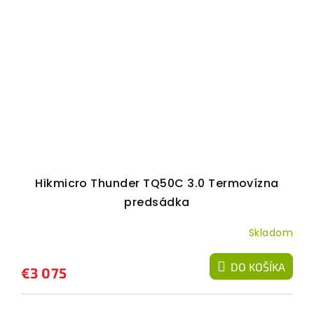
Hikmicro Thunder TQ50C 3.0 Termovízna
predsádka
Skladom
DO KOŠÍKA
€3 075