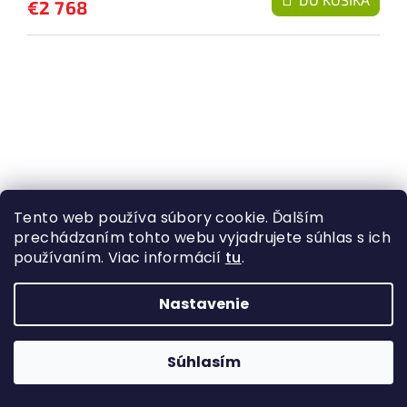
€2 768
Tento web používa súbory cookie. Ďalším
prechádzaním tohto webu vyjadrujete súhlas s ich
používaním. Viac informácií
tu
.
Nastavenie
Hikmicro ALPEX A50T-S s prísvitom TenoSight
Súhlasím
L-940 Laser