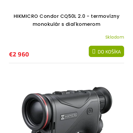
HIKMICRO Condor CQ50L 2.0 - termovízny
monokulár s diaľkomerom
Skladom
DO KOŠÍKA
€2 960