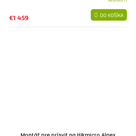
Skladom
DO KOŠÍKA
€1 459
Montáž pre prísvit na Hikmicro Alpex