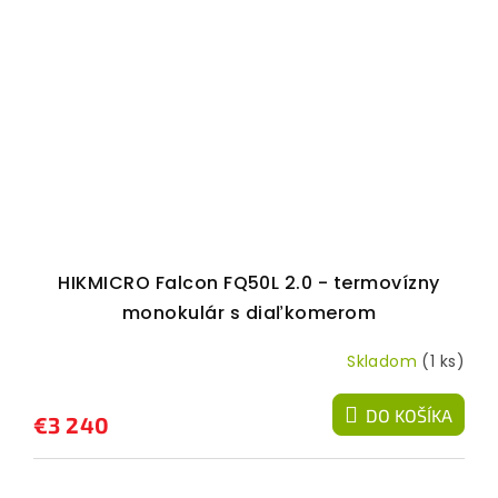
HIKMICRO Falcon FQ50L 2.0 - termovízny
monokulár s diaľkomerom
Skladom
(1 ks)
DO KOŠÍKA
€3 240