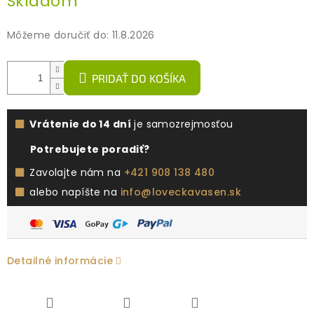
Skladom
cena:
Môžeme doručiť do:
11.8.2026
PRIDAŤ DO KOŠÍKA
Vrátenie do 14 dní
je samozrejmosťou
Potrebujete poradiť?
Zavolajte nám na
+421 908 138 480
alebo napíšte na
info@loveckavasen.sk
Detailné informácie