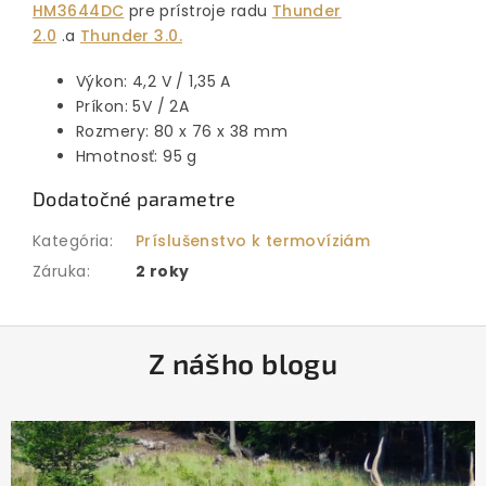
HM3644DC
pre prístroje radu
Thunder
2.0
.a
Thunder 3.0.
Výkon: 4,2 V / 1,35 A
Príkon: 5V / 2A
Rozmery: 80 x 76 x 38 mm
Hmotnosť: 95 g
Dodatočné parametre
Kategória
:
Príslušenstvo k termovíziám
Záruka
:
2 roky
Z
Z nášho blogu
á
p
ä
t