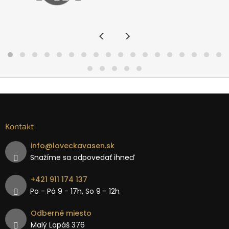
<
>
Kontakt
info
@
loveckavasen.sk
Snažíme sa odpovedať ihneď
+421 911 174 137
Po - Pá 9 − 17h, So 9 - 12h
Odberné miesto
Malý Lapáš 376