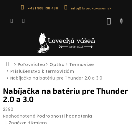
Prejsť
+421 908 138 480
info@loveckavasen.sk
na
obsah
NÁKU
KOŠÍK
Domov
Poľovníctvo
Optika
Termovízie
Príslušenstvo k termovíziám
Nabíjačka na batériu pre Thunder 2.0 a 3.0
Nabíjačka na batériu pre Thunder
2.0 a 3.0
2390
Priemerné
Neohodnotené
Podrobnosti hodnotenia
hodnotenie
Značka:
Hikmicro
produktu