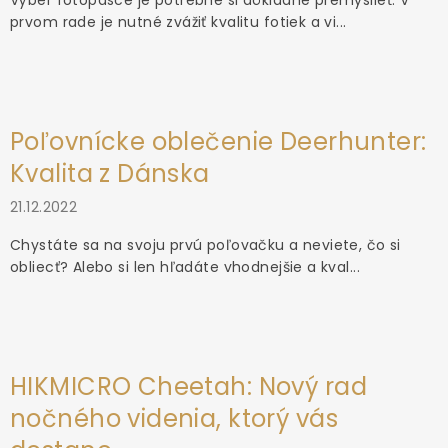
Výber fotopasce je potrebné si dôkladne premyslieť. V
prvom rade je nutné zvážiť kvalitu fotiek a vi...
Poľovnícke oblečenie Deerhunter:
Kvalita z Dánska
21.12.2022
Chystáte sa na svoju prvú poľovačku a neviete, čo si
obliecť? Alebo si len hľadáte vhodnejšie a kval...
HIKMICRO Cheetah: Nový rad
nočného videnia, ktorý vás