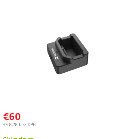
je
0,0
z
5
hviezdičiek.
€60
€48,78 bez DPH
Jednotková