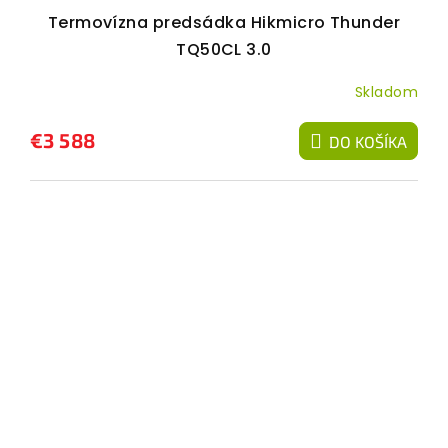
Termovízna predsádka Hikmicro Thunder
TQ50CL 3.0
Skladom
€3 588
DO KOŠÍKA