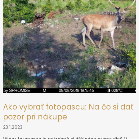
i
e
Ako vybrať fotopascu: Na čo si dať
pozor pri nákupe
23.1.2023