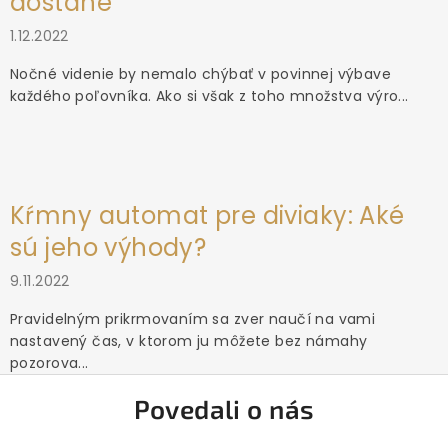
dostane
1.12.2022
Nočné videnie by nemalo chýbať v povinnej výbave
každého poľovníka. Ako si však z toho množstva výro...
Kŕmny automat pre diviaky: Aké
sú jeho výhody?
9.11.2022
Pravidelným prikrmovaním sa zver naučí na vami
nastavený čas, v ktorom ju môžete bez námahy
pozorova...
Povedali o nás