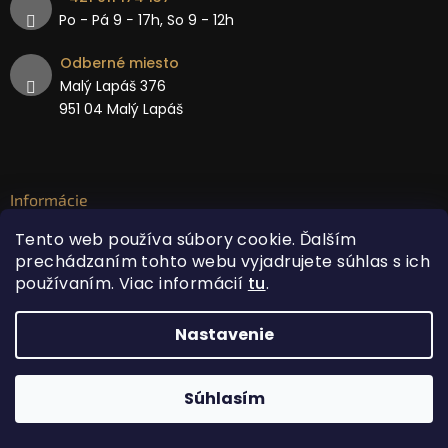
Po - Pá 9 − 17h, So 9 - 12h
Odberné miesto
Malý Lapáš 376
951 04 Malý Lapáš
Informácie
Tento web používa súbory cookie. Ďalším
O nás
prechádzaním tohto webu vyjadrujete súhlas s ich
Kontakt
používaním. Viac informácií
tu
.
Nastavenie
Všetko o nakupování
Platba a doprava
Súhlasím
Obchodné podmienky