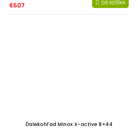
DO KOŠÍKA
€607
Ďalekohľad Minox X-active 8×44