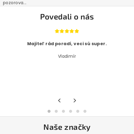
pozorova...
Povedali o nás
Majiteľ rád poradí, veci sú super.
Vladimír
<
>
Naše značky