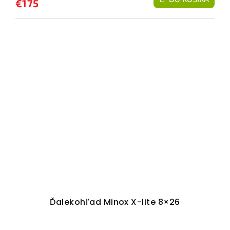
€175
Ďalekohľad Minox X-lite 8×26