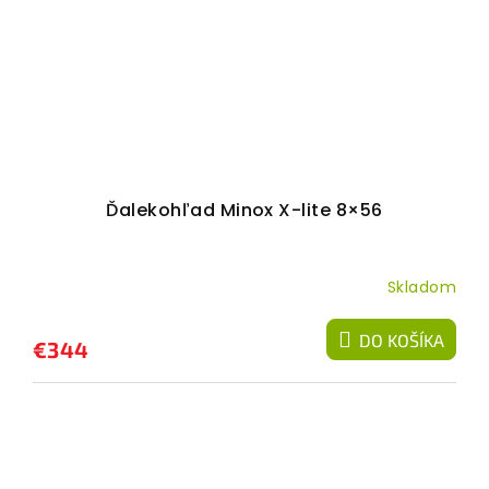
Ďalekohľad Minox X-lite 8×56
Skladom
DO KOŠÍKA
€344