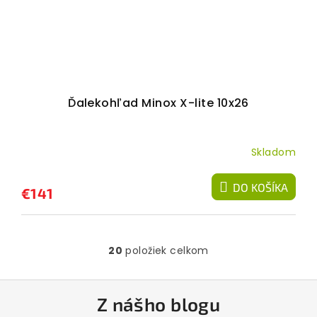
Ďalekohľad Minox X-lite 10x26
Skladom
DO KOŠÍKA
€141
20
položiek celkom
O
v
l
Z
á
Z nášho blogu
á
d