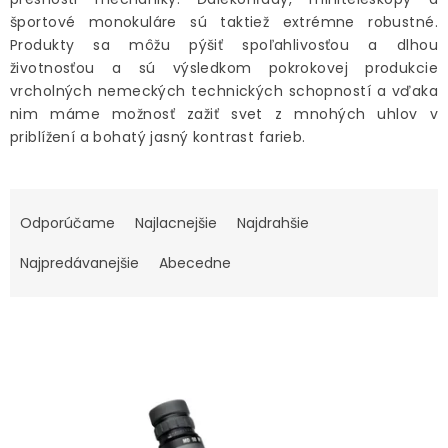
športové monokuláre sú taktiež extrémne robustné.
Produkty sa môžu pýšiť spoľahlivosťou a dlhou
životnosťou a sú výsledkom pokrokovej produkcie
vrcholných nemeckých technických schopností a vďaka
nim máme možnosť zažiť svet z mnohých uhlov v
priblížení a bohatý jasný kontrast farieb.
R
Odporúčame
Najlacnejšie
Najdrahšie
a
d
Najpredávanejšie
Abecedne
e
n
V
i
ý
e
p
p
i
r
s