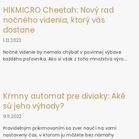
HIKMICRO Cheetah: Nový rad
nočného videnia, ktorý vás
dostane
1.12.2022
Nočné videnie by nemalo chýbať v povinnej výbave
každého poľovníka. Ako si však z toho množstva výro...
Kŕmny automat pre diviaky: Aké
sú jeho výhody?
9.11.2022
Pravidelným prikrmovaním sa zver naučí na vami
nastavený čas, v ktorom ju môžete bez námahy