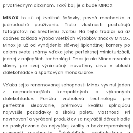
prvotriednym dizajnom. Taký bol, je a bude MINOX.
MINOX
to sú aj kvalitné šošovky, pevná mechanika a
jednoduché používanie. Tieto vlastnosti postačujú
fotografovi na kreatívnu tvorbu. Na tejto tradícii sa až
dodnes zakladá výroba všetkých výrobkov značky MINOX.
Minox je už od vynájdenia slávnej špionážnej kamery po
celom svete známy vďaka jeho perfektnej miniaturizácii,
jednej z najlepších technológií. Dnes je ale Minox rovnako
slávny pre svoj výnimočný inovatívny drive v oblasti
ďalekohľadov a športových monokulárov.
Vďaka tejto renomovanej schopnosti Minox vyvinul jeden
z najmodernejších kompaktných a výkonných
ďalekohľadov. Ponúka vrcholovú technológiu pre
perfektné sledovanie, prémiovú kvalitu spĺňajúcu
najvyššie požiadavky a širokú paletu vlastností. Pri
navrhovaní a vyrábaní produktov sa najväčší dôraz kladie
na poskytovanie čo najvyššej kvality a bezkompromisnej
presnosti mechaniky. Ďalekohľady, miniteleskopy a