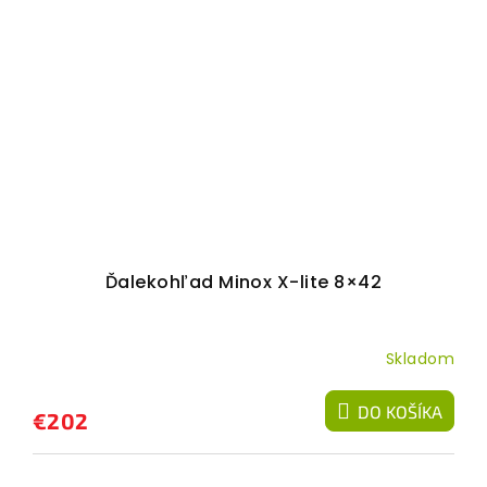
Ďalekohľad Minox X-lite 8×42
Skladom
DO KOŠÍKA
€202