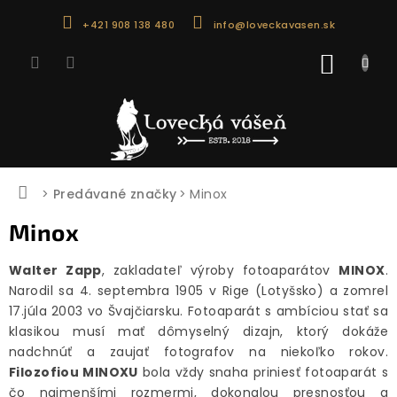
Prejsť
+421 908 138 480
info@loveckavasen.sk
na
obsah
NÁKU
KOŠÍK
Domov
Predávané značky
Minox
Minox
Walter Zapp
, zakladateľ výroby fotoaparátov
MINOX
.
Narodil sa 4. septembra 1905 v Rige (Lotyšsko) a zomrel
17.júla 2003 vo Švajčiarsku. Fotoaparát s ambíciou stať sa
klasikou musí mať dômyselný dizajn, ktorý dokáže
nadchnúť a zaujať fotografov na niekoľko rokov.
Filozofiou MINOXU
bola vždy snaha priniesť fotoaparát s
čo najmenšími rozmermi, dokonalou presnosťou a