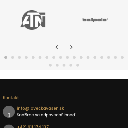
<
>
Kontakt
info
@
loveckavasen.sk
Snažíme sa odpovedať ihneď
+421 911 174 137