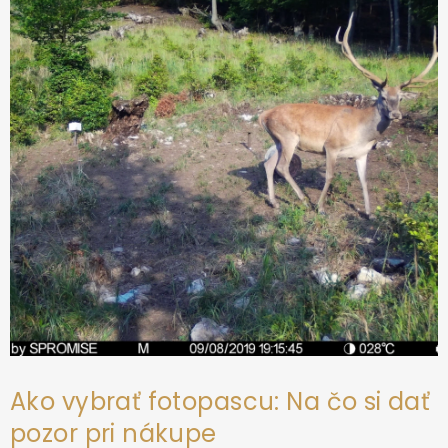
ä
t
i
e
Ako vybrať fotopascu: Na čo si dať
pozor pri nákupe