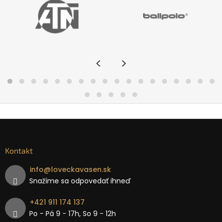
<
>
Kontakt
info
@
loveckavasen.sk
Snažíme sa odpovedať ihneď
+421 911 174 137
Po - Pá 9 − 17h, So 9 - 12h