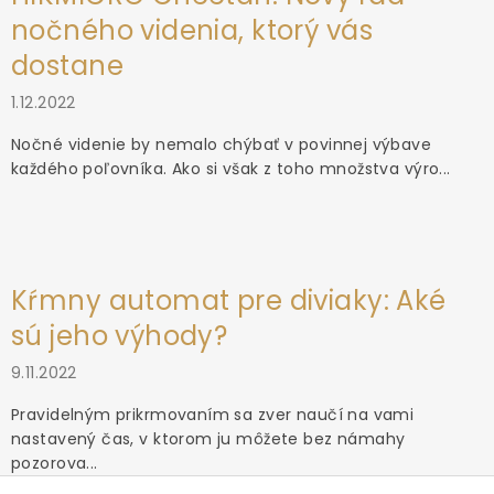
nočného videnia, ktorý vás
dostane
1.12.2022
Nočné videnie by nemalo chýbať v povinnej výbave
každého poľovníka. Ako si však z toho množstva výro...
Kŕmny automat pre diviaky: Aké
sú jeho výhody?
9.11.2022
Pravidelným prikrmovaním sa zver naučí na vami
nastavený čas, v ktorom ju môžete bez námahy
pozorova...