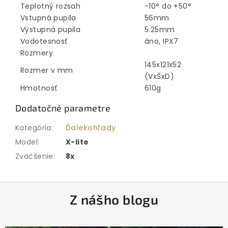
Teplotný rozsah
-10° do +50°
Vstupná pupila
56mm
Výstupná pupila
5.25mm
Vodotesnosť
áno, IPX7
Rozmery
145x121x52
Rozmer v mm
(VxŠxD)
Hmotnosť
610g
Dodatočné parametre
Kategória
:
Ďalekohľady
Model
:
X-lite
Zväčšenie
:
8x
Z
Z nášho blogu
á
p