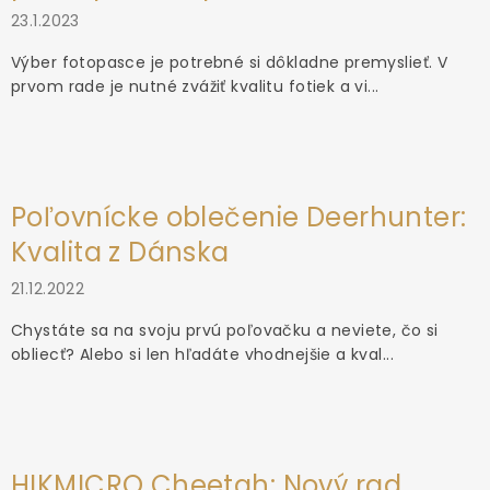
23.1.2023
Výber fotopasce je potrebné si dôkladne premyslieť. V
prvom rade je nutné zvážiť kvalitu fotiek a vi...
Poľovnícke oblečenie Deerhunter:
Kvalita z Dánska
21.12.2022
Chystáte sa na svoju prvú poľovačku a neviete, čo si
obliecť? Alebo si len hľadáte vhodnejšie a kval...
HIKMICRO Cheetah: Nový rad