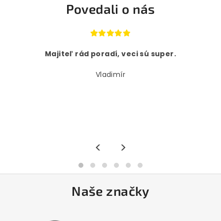
Povedali o nás
Majiteľ rád poradí, veci sú super.
Vladimír
<
>
Naše značky