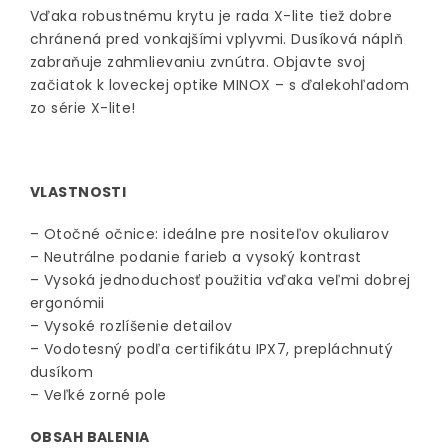
Vďaka robustnému krytu je rada X-lite tiež dobre
chránená pred vonkajšími vplyvmi. Dusíková náplň
zabraňuje zahmlievaniu zvnútra. Objavte svoj
začiatok k loveckej optike MINOX – s ďalekohľadom
zo série X-lite!
VLASTNOSTI
– Otočné očnice: ideálne pre nositeľov okuliarov
– Neutrálne podanie farieb a vysoký kontrast
– Vysoká jednoduchosť použitia vďaka veľmi dobrej
ergonómii
– Vysoké rozlíšenie detailov
– Vodotesný podľa certifikátu IPX7, prepláchnutý
dusíkom
– Veľké zorné pole
OBSAH BALENIA