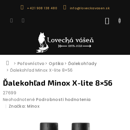
Prejsť
+421 908 138 480
info@loveckavasen.sk
na
obsah
NÁKU
KOŠÍK
Domov
Poľovníctvo
Optika
Ďalekohľady
Ďalekohľad Minox X-lite 8×56
Ďalekohľad Minox X-lite 8×56
27699
Priemerné
Neohodnotené
Podrobnosti hodnotenia
hodnotenie
Značka:
Minox
produktu
je
0,0