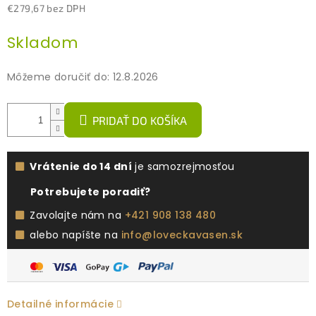
€279,67 bez DPH
Jednotková
Skladom
cena:
Môžeme doručiť do:
12.8.2026
PRIDAŤ DO KOŠÍKA
Vrátenie do 14 dní
je samozrejmosťou
Potrebujete poradiť?
Zavolajte nám na
+421 908 138 480
alebo napíšte na
info@loveckavasen.sk
Detailné informácie