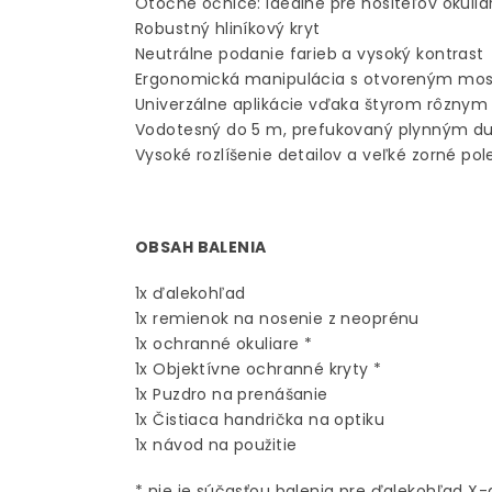
Otočné očnice: ideálne pre nositeľov okulia
Robustný hliníkový kryt
Neutrálne podanie farieb a vysoký kontrast
Ergonomická manipulácia s otvoreným mo
Univerzálne aplikácie vďaka štyrom rôznym
Vodotesný do 5 m, prefukovaný plynným d
Vysoké rozlíšenie detailov a veľké zorné pol
OBSAH BALENIA
1x ďalekohľad
1x remienok na nosenie z neoprénu
1x ochranné okuliare *
1x Objektívne ochranné kryty *
1x Puzdro na prenášanie
1x Čistiaca handrička na optiku
1x návod na použitie
* nie je súčasťou balenia pre ďalekohľad X-