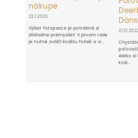
Poľo
nákupe
Deerh
23.1.2023
Dáns
Výber fotopasce je potrebné si
21.12.202
dôkladne premyslieť. V prvom rade
je nutné zvážiť kvalitu fotiek a vi...
Chystáte
poľovačk
Alebo si
kval...
u za iné