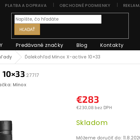
PLATBA A DOPRAVA
OBCHODNÉ PODMIENKY
REKLAM
HĽADAŤ
Y
Predávané značky
Blog
Kontakty
hľady
Ďalekohľad Minox X-active 10×33
 10×33
27717
ačka:
Minox
€283
€230,08 bez DPH
Jednotková
Skladom
cena:
Môžeme doručiť do:
11.8.20