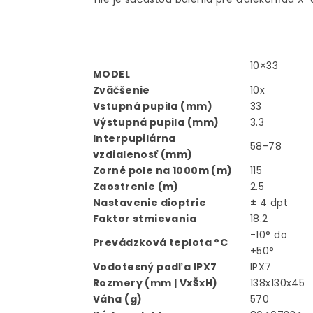
10×33
MODEL
Zväčšenie
10x
Vstupná pupila (mm)
33
Výstupná pupila (mm)
3.3
Interpupilárna
58-78
vzdialenosť (mm)
Zorné pole na 1000m (m)
115
Zaostrenie (m)
2.5
Nastavenie dioptrie
± 4 dpt
Faktor stmievania
18.2
-10° do
Prevádzková teplota °C
+50°
Vodotesný podľa IPX7
IPX7
Rozmery (mm | VxŠxH)
138x130x45
Váha (g)
570