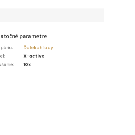
atočné parametre
egória
:
Ďalekohľady
el
:
X-active
čšenie
:
10x