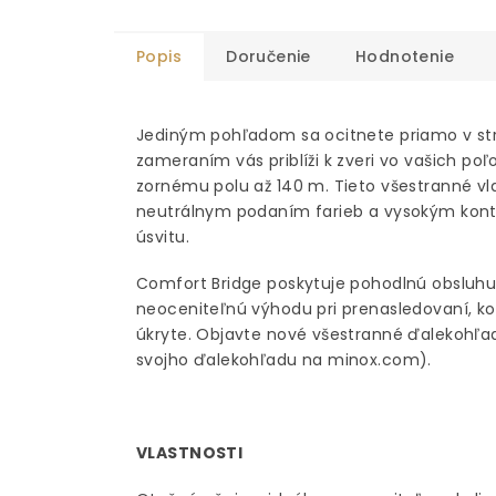
Popis
Doručenie
Hodnotenie
Jediným pohľadom sa ocitnete priamo v str
zameraním vás priblíži k zveri vo vašich po
zornému polu až 140 m. Tieto všestranné vl
neutrálnym podaním farieb a vysokým kontra
úsvitu.
Comfort Bridge poskytuje pohodlnú obsluhu a
neoceniteľnú výhodu pri prenasledovaní, ko
úkryte. Objavte nové všestranné ďalekohľad
svojho ďalekohľadu na minox.com).
VLASTNOSTI