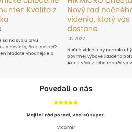
vnícke oblečenie
HIKMICRO Cheeta
unter: Kvalita z
Nový rad nočnéh
ka
videnia, ktorý vás
dostane
2
1.12.2022
 sa na svoju prvú
u a neviete, čo si obliecť?
Nočné videnie by nemalo chý
 len hľadáte vhodnejšie a
povinnej výbave každého poľ
Ako si však z toho množstva vý
Povedali o nás
Majiteľ rád poradí, veci sú super.
Vladimír