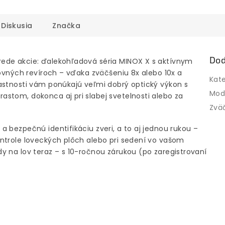
Diskusia
Značka
Dod
ede akcie: ďalekohľadová séria MINOX X s aktívnym
ľovných revíroch – vďaka zväčšeniu 8x alebo 10x a
Kat
astnosti vám ponúkajú veľmi dobrý optický výkon s
Mod
stom, dokonca aj pri slabej svetelnosti alebo za
Zvä
 bezpečnú identifikáciu zveri, a to aj jednou rukou –
ntrole loveckých plôch alebo pri sedení vo vašom
y na lov teraz – s 10-ročnou zárukou (po zaregistrovaní