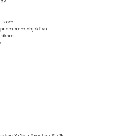
rov
stíkom
 priemerom objektívu
usíkom
e
active 8×25 a X-active 10×25