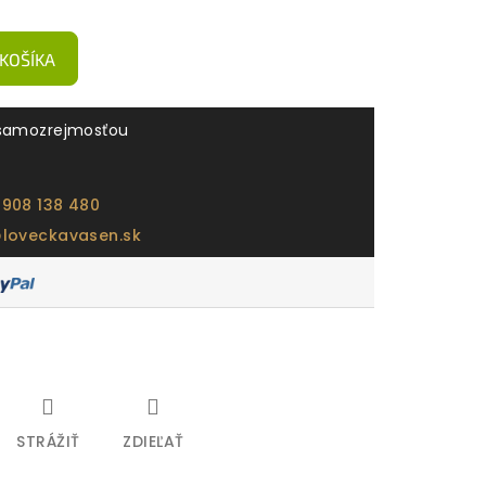
 KOŠÍKA
samozrejmosťou
 908 138 480
@loveckavasen.sk
STRÁŽIŤ
ZDIEĽAŤ