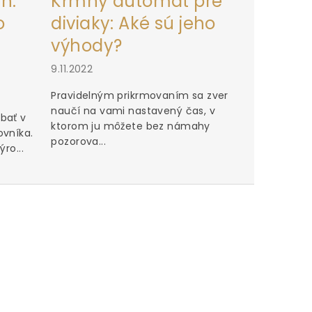
h:
Kŕmny automat pre
o
diviaky: Aké sú jeho
výhody?
9.11.2022
Pravidelným prikrmovaním sa zver
naučí na vami nastavený čas, v
bať v
ktorom ju môžete bez námahy
ovníka.
pozorova...
ro...
Perfektn