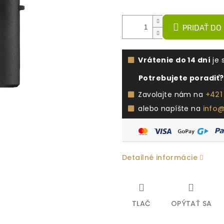
PRIDAŤ DO
Vrátenie do 14 dní
je 
Potrebujete poradiť?
Zavolajte nám na
+421
alebo napíšte na
info
Detailné informácie
TLAČ
OPÝTAŤ SA