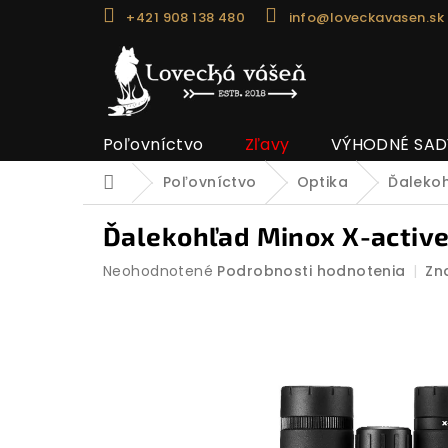
Prejsť
+421 908 138 480
info@loveckavasen.sk
na
obsah
Poľovníctvo
Zľavy
VÝHODNÉ SAD
Poľovníctvo
Optika
Ďaleko
Domov
Ďalekohľad Minox X-active
Priemerné
Neohodnotené
Podrobnosti hodnotenia
Zn
hodnotenie
produktu
je
0,0
z
5
hviezdičiek.