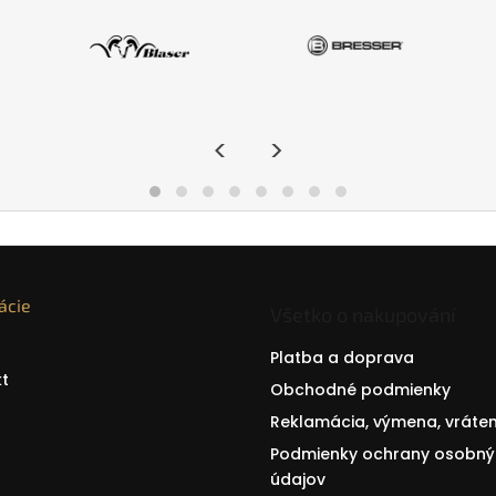
<
>
ácie
Všetko o nakupování
Platba a doprava
t
Obchodné podmienky
Reklamácia, výmena, vráten
Podmienky ochrany osobný
údajov