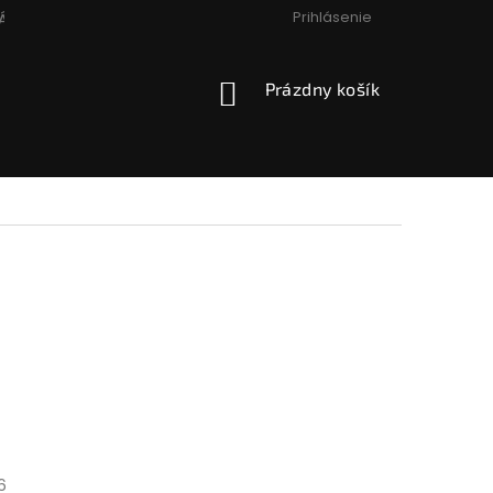
Prihlásenie
ÁCIA, VÝMENA, VRÁTENIE
PODMIENKY OCHRANY OSOBNÝCH
NÁKUPNÝ
Prázdny košík
KOŠÍK
26