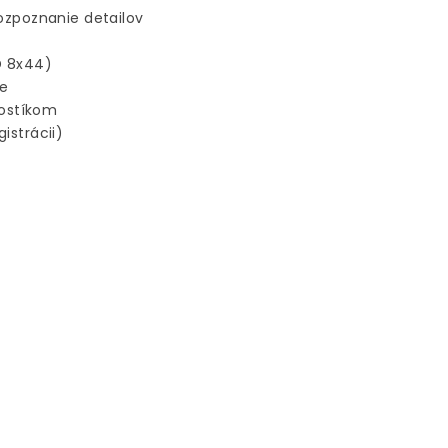
rozpoznanie detailov
D 8x44)
ne
ostíkom
istrácii)