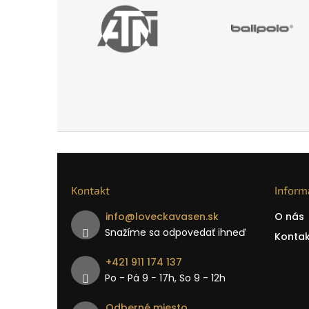
Kontakt
Inform
info
@
loveckavasen.sk
O nás
Snažíme sa odpovedať ihneď
Kontak
+421 911 174 137
Po - Pá 9 − 17h, So 9 - 12h
Odberné miesto