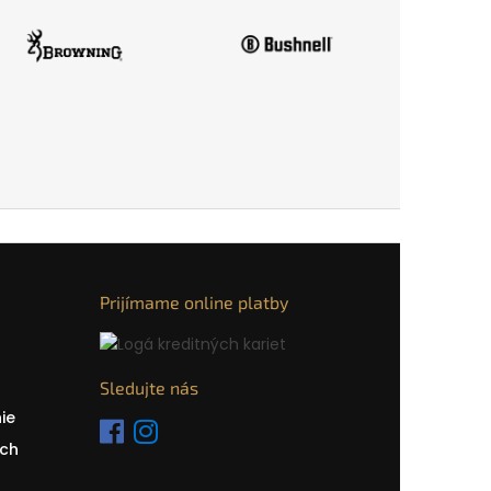
Prijímame online platby
Sledujte nás
ie
ch