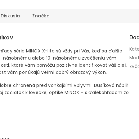
Diskusia
Značka
Dod
NÍKOV
Kat
ľady série MINOX X-lite sú vždy pri Vás, keď sa ďalšie
Mod
 8-násobnému alebo 10-násobnému zväčšeniu vám
nosti, ktoré vám pomôžu pozitívne identifikovať váš cieľ.
Zvä
rast vám ponúkajú veľmi dobrý obrazový výkon.
 dobre chránená pred vonkajšími vplyvmi. Dusíková náplň
oj začiatok k loveckej optike MINOX – s ďalekohľadom zo
iarov