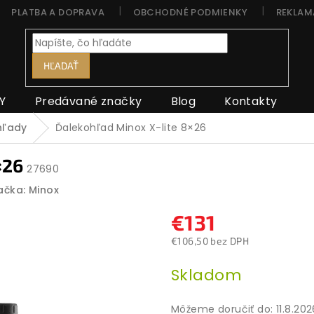
PLATBA A DOPRAVA
OBCHODNÉ PODMIENKY
REKLAM
HĽADAŤ
Y
Predávané značky
Blog
Kontakty
hľady
Ďalekohľad Minox X-lite 8×26
×26
27690
ačka:
Minox
€131
€106,50 bez DPH
Jednotková
Skladom
cena:
Môžeme doručiť do:
11.8.20