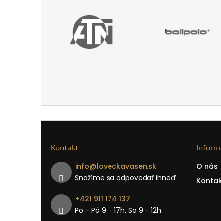
Kontakt
Inform
info
@
loveckavasen.sk
O nás
Snažíme sa odpovedať ihneď
Kontak
+421 911 174 137
Po - Pá 9 − 17h, So 9 - 12h