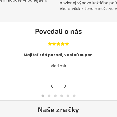
 len hľadáte vhodnejšie a
povinnej výbave každého poľ
Ako si však z toho množstva vý
Povedali o nás
Majiteľ rád poradí, veci sú super.
Vladimír
<
>
Naše značky