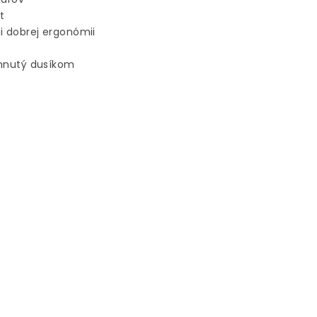
t
i dobrej ergonómii
chnutý dusíkom