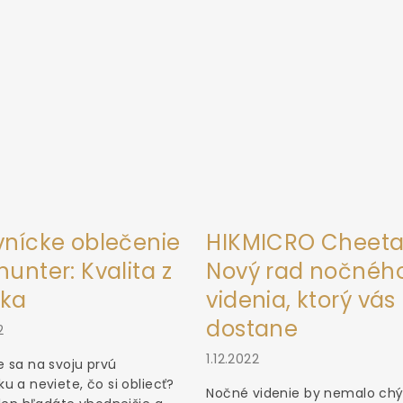
vnícke oblečenie
HIKMICRO Cheeta
unter: Kvalita z
Nový rad nočnéh
ka
videnia, ktorý vás
dostane
2
1.12.2022
 sa na svoju prvú
u a neviete, čo si obliecť?
Nočné videnie by nemalo chý