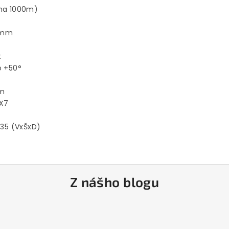
na 1000m)
2mm
t
o +50°
m
PX7
3x35 (VxŠxD)
Z nášho blogu