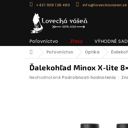
Prejsť
+421 908 138 480
info@loveckavasen.sk
na
obsah
Poľovníctvo
Zľavy
VÝHODNÉ SAD
Poľovníctvo
Optika
Ďaleko
Domov
Ďalekohľad Minox X-lite 8
Priemerné
Neohodnotené
Podrobnosti hodnotenia
Zn
hodnotenie
produktu
je
0,0
z
5
hviezdičiek.