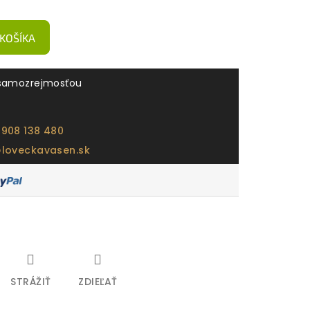
 KOŠÍKA
samozrejmosťou
 908 138 480
@loveckavasen.sk
STRÁŽIŤ
ZDIEĽAŤ