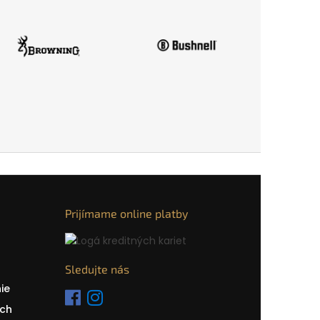
Prijímame online platby
Sledujte nás
ie
ch