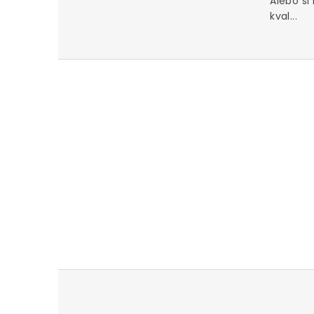
Alebo si
kval...
u za iné