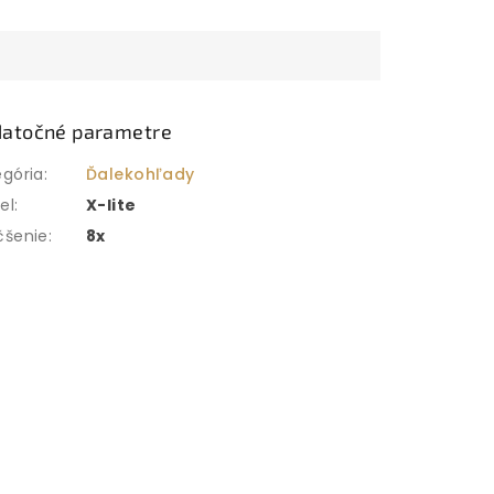
atočné parametre
egória
:
Ďalekohľady
el
:
X-lite
čšenie
:
8x