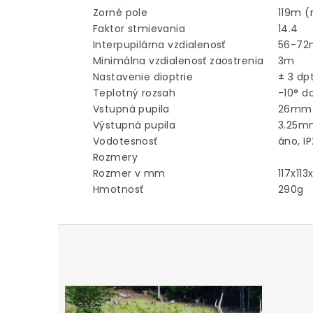
Zorné pole
119m (
Faktor stmievania
14.4
Interpupilárna vzdialenosť
56-7
Minimálna vzdialenosť zaostrenia
3m
Nastavenie dioptrie
± 3 dp
Teplotný rozsah
-10° d
Vstupná pupila
26mm
Výstupná pupila
3.25m
Vodotesnosť
áno, I
Rozmery
Rozmer v mm
117x11
Hmotnosť
290g
Z
á
p
ä
t