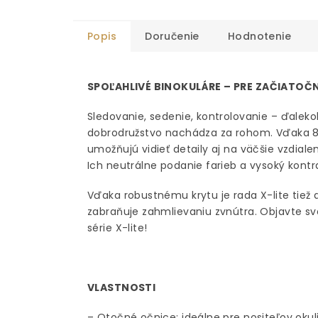
Popis
Doručenie
Hodnotenie
SPOĽAHLIVÉ BINOKULÁRE – PRE ZAČIATOČ
Sledovanie, sedenie, kontrolovanie – ďalekoh
dobrodružstvo nachádza za rohom. Vďaka
umožňujú vidieť detaily aj na väčšie vzdiale
Ich neutrálne podanie farieb a vysoký kont
Vďaka robustnému krytu je rada X-lite tiež
zabraňuje zahmlievaniu zvnútra. Objavte sv
série X-lite!
VLASTNOSTI
– Otočné očnice: ideálne pre nositeľov okul