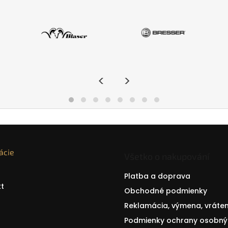
<
>
ácie
Všetko o nakupování
Platba a doprava
t
Obchodné podmienky
Reklamácia, výmena, vráten
Podmienky ochrany osobný