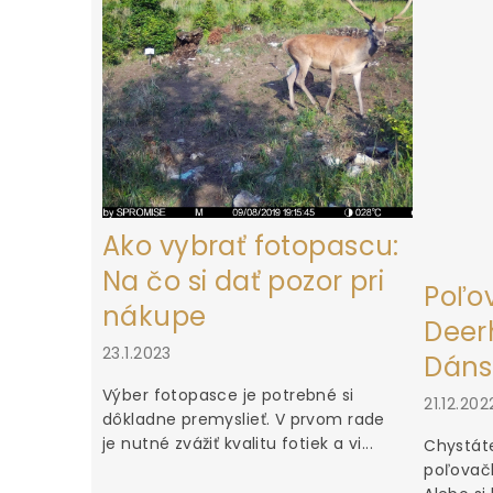
i
e
Ako vybrať fotopascu:
Na čo si dať pozor pri
Poľo
nákupe
Deerh
23.1.2023
Dáns
Výber fotopasce je potrebné si
21.12.202
dôkladne premyslieť. V prvom rade
je nutné zvážiť kvalitu fotiek a vi...
Chystáte
poľovačk