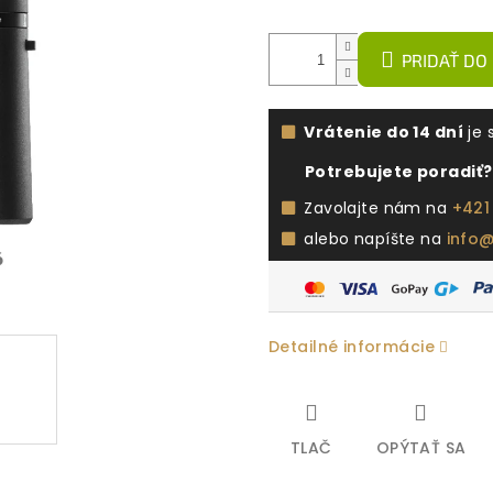
PRIDAŤ DO
Vrátenie do 14 dní
je 
Potrebujete poradiť?
Zavolajte nám na
+421
alebo napíšte na
info
Detailné informácie
TLAČ
OPÝTAŤ SA