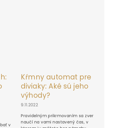
h:
Kŕmny automat pre
o
diviaky: Aké sú jeho
výhody?
9.11.2022
Pravidelným prikrmovaním sa zver
naučí na vami nastavený čas, v
bať v